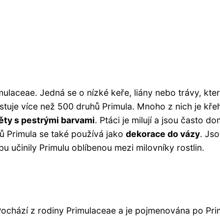
imulaceae. Jedná se o nízké keře, liány nebo trávy, kte
xistuje více než 500 druhů Primula. Mnoho z nich je kř
ěty s pestrými barvami
. Ptáci je milují a jsou často d
ů Primula se také používá jako
dekorace do vázy
. Js
u učinily Primulu oblíbenou mezi milovníky rostlin.
. Pochází z rodiny Primulaceae a je pojmenována po Pri