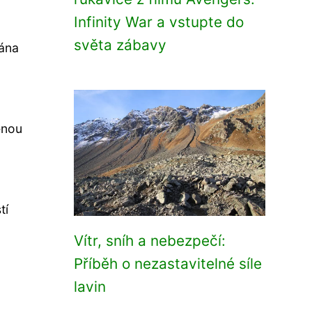
Infinity War a vstupte do
světa zábavy
vána
enou
tí
Vítr, sníh a nebezpečí:
Příběh o nezastavitelné síle
lavin