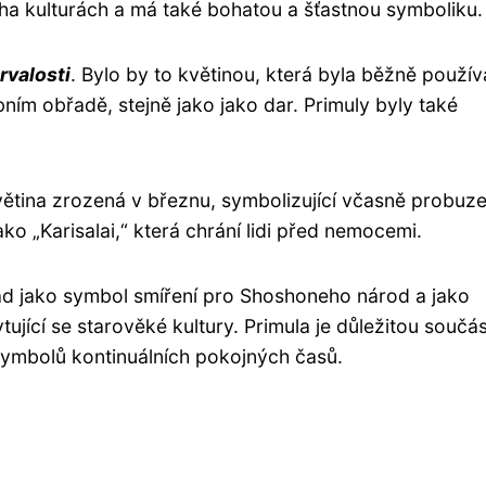
oha kulturách a má také bohatou a šťastnou symboliku.
trvalosti
. Bylo by to květinou, která byla běžně použí
ím obřadě, stejně jako jako dar. Primuly byly také
květina zrozená v březnu, symbolizující včasně probuz
ako „Karisalai,“ která chrání lidi před nemocemi.
klad jako symbol smíření pro Shoshoneho národ a jako
ící se starověké kultury. Primula je důležitou součás
 symbolů kontinuálních pokojných časů.