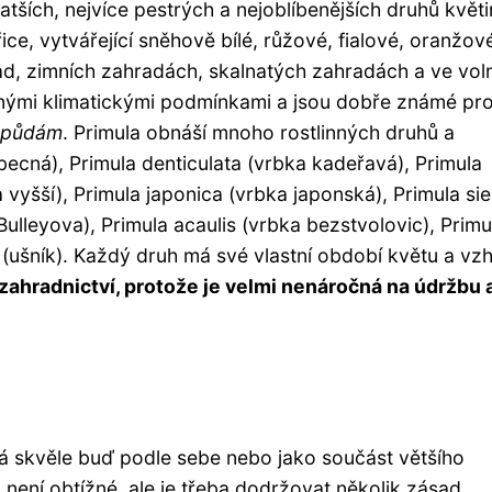
hatších, nejvíce pestrých a nejoblíbenějších druhů květi
e, vytvářející sněhově bílé, růžové, fialové, oranžov
ad, zimních zahradách, skalnatých zahradách a ve vol
ůznými klimatickými podmínkami a jsou dobře známé pr
m půdám
. Primula obnáší mnoho rostlinných druhů a
becná), Primula denticulata (vrbka kadeřavá), Primula
 vyšší), Primula japonica (vrbka japonská), Primula sie
ulleyova), Primula acaulis (vrbka bezstvolovic), Primu
a (ušník). Každý druh má své vlastní období květu a vzh
 zahradnictví, protože je velmi nenáročná na údržbu 
dá skvěle buď podle sebe nebo jako součást většího
 není obtížné, ale je třeba dodržovat několik zásad.