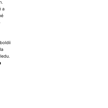
n.
é a
né
o
boldii
la
ledu.
a