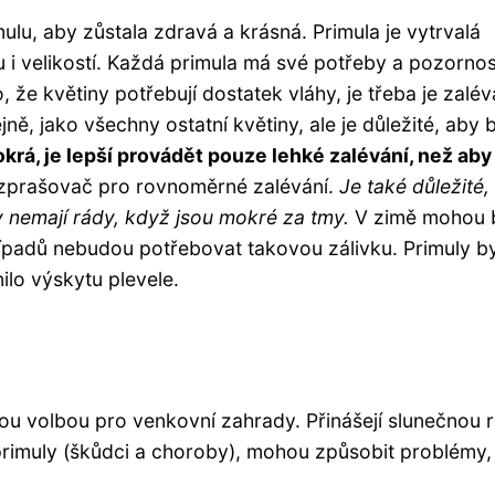
ulu, aby zůstala zdravá a krásná. Primula je vytrvalá
bou i velikostí. Každá primula má své potřeby a pozornos
, že květiny potřebují dostatek vláhy, je třeba je zalév
ě, jako všechny ostatní květiny, ale je důležité, aby 
krá, je lepší provádět pouze lehké zalévání, než aby
zprašovač pro rovnoměrné zalévání.
Je také důležité,
ty nemají rády, když jsou mokré za tmy.
V zimě mohou 
ípadů nebudou potřebovat takovou zálivku. Primuly b
ilo výskytu plevele.
tou volbou pro venkovní zahrady. Přinášejí slunečnou 
 primuly (škůdci a choroby), mohou způsobit problémy,