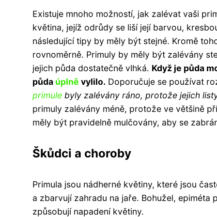
Existuje mnoho možností, jak zalévat vaši prim
květina, jejíž odrůdy se liší její barvou, kres
následující tipy by měly být stejné. Kromě toho
rovnoměrně. Primuly by měly být zalévány stejn
jejich půda dostatečně vlhká.
Když je půda mo
půda
úplně
vylilo.
Doporučuje se používat ro
primule
byly zalévány ráno, protože jejich lis
primuly zalévány méně, protože ve většině př
měly být pravidelně mulčovány, aby se zabrán
Škůdci a choroby
Primula jsou nádherné květiny, které jsou čas
a zbarvují zahradu na jaře. Bohužel, epiméta
způsobují napadení květiny.