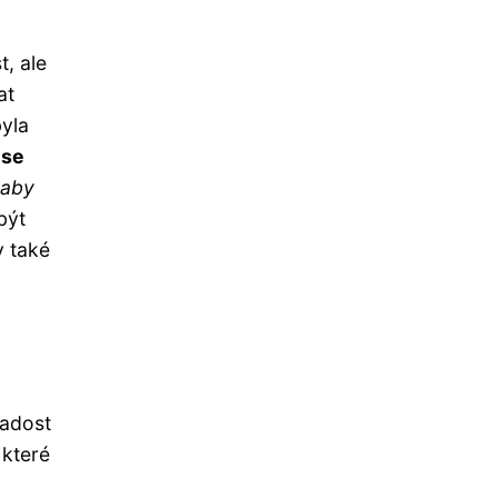
t, ale
at
byla
 se
 aby
být
y také
radost
 které