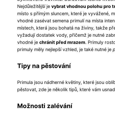
Nejdůležitější je
vybrat vhodnou polohu pro tr
místo s přímým sluncem, které je vyvážené, mí
vhodné zasévat semena primulí na místa intenz
místech, která jsou bohatá na živiny, takže p
vyžadují dostatek vody, přičemž je nutné zabr
vhodné je
chránit před mrazem
. Primuly ros
primuly měly nejlepší vzhled, je také nutné je
p
Tipy na pěstování
Primula jsou nádherné květiny, které jsou ob
pěstovat, zde je několik tipů, které vám usna
Možnosti zalévání