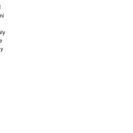
í
ní
uly
e
by