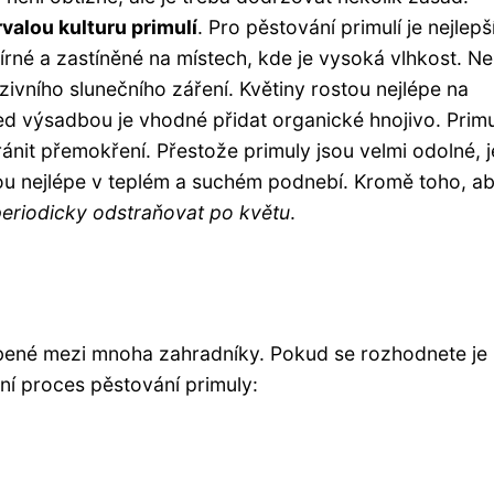
valou kulturu primulí
. Pro pěstování primulí je nejlepš
rné a zastíněné na místech, kde je vysoká vlhkost. Ne
ivního slunečního záření. Květiny rostou nejlépe na
řed výsadbou je vhodné přidat organické hnojivo. Prim
ánit přemokření. Přestože primuly jsou velmi odolné, j
tou nejlépe v teplém a suchém podnebí. Kromě toho, a
eriodicky odstraňovat po květu
.
líbené mezi mnoha zahradníky. Pokud se rozhodnete je
dní proces pěstování primuly: