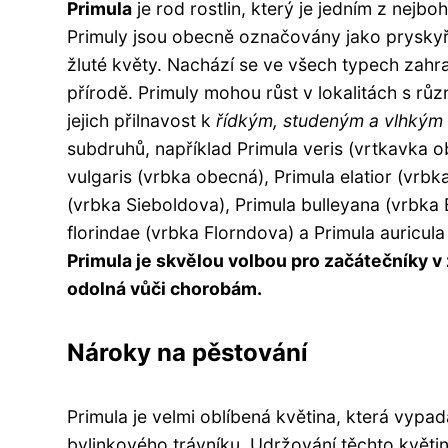
Primula
je rod rostlin, který je jedním z nejbo
Primuly jsou obecně označovány jako pryskyřic
žluté květy. Nachází se ve všech typech zahr
přírodě. Primuly mohou růst v lokalitách s r
jejich přilnavost k
řídkým, studeným a vlhký
subdruhů, například Primula veris (vrtkavka o
vulgaris (vrbka obecná), Primula elatior (vrbka
(vrbka Sieboldova), Primula bulleyana (vrbka B
florindae (vrbka Florndova) a Primula auricul
Primula je skvělou volbou pro začátečníky v
odolná vůči chorobám.
Nároky na pěstování
Primula je velmi oblíbená květina, která vypa
bylinkového trávníku. Udržování těchto květin