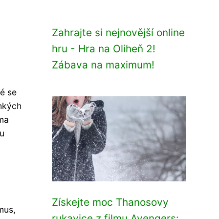
Zahrajte si nejnovější online
hru - Hra na Oliheň 2!
Zábava na maximum!
ré se
ehkých
oma
ou
Získejte moc Thanosovy
mus,
rukavice z filmu Avengers: