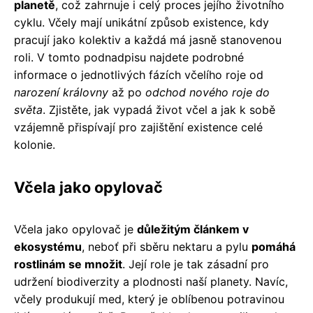
planetě
, což zahrnuje i celý proces jejího životního
cyklu. Včely mají unikátní způsob existence, kdy
pracují jako kolektiv a každá má jasně stanovenou
roli. V tomto podnadpisu najdete podrobné
informace o jednotlivých fázích včelího roje od
narození královny
až po
odchod nového roje do
světa
. Zjistěte, jak vypadá život včel a jak k sobě
vzájemně přispívají pro zajištění existence celé
kolonie.
Včela jako opylovač
Včela jako opylovač je
důležitým článkem v
ekosystému
, neboť při sběru nektaru a pylu
pomáhá
rostlinám se množit
. Její role je tak zásadní pro
udržení biodiverzity a plodnosti naší planety. Navíc,
včely produkují med, který je oblíbenou potravinou