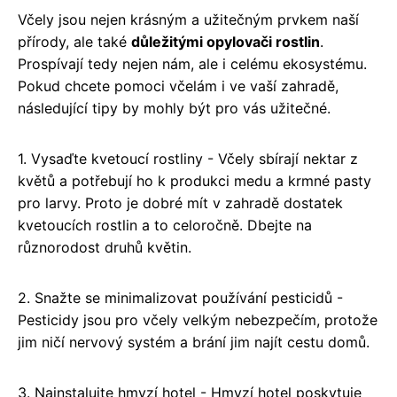
Včely jsou nejen krásným a užitečným prvkem naší
přírody, ale také
důležitými opylovači rostlin
.
Prospívají tedy nejen nám, ale i celému ekosystému.
Pokud chcete pomoci včelám i ve vaší zahradě,
následující tipy by mohly být pro vás užitečné.
1. Vysaďte kvetoucí rostliny - Včely sbírají nektar z
květů a potřebují ho k produkci medu a krmné pasty
pro larvy. Proto je dobré mít v zahradě dostatek
kvetoucích rostlin a to celoročně. Dbejte na
různorodost druhů květin.
2. Snažte se minimalizovat používání pesticidů -
Pesticidy jsou pro včely velkým nebezpečím, protože
jim ničí nervový systém a brání jim najít cestu domů.
3. Nainstalujte hmyzí hotel - Hmyzí hotel poskytuje