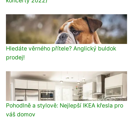
koncerty 2022)
Hledáte věrného přítele? Anglický buldok
prodej!
Pohodlně a stylově: Nejlepší IKEA křesla pro
váš domov