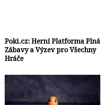
Poki.cz: Herní Platforma Plná
Zábavy a Výzev pro Všechny
Hráče