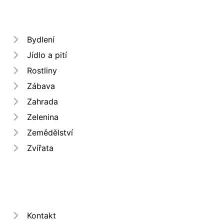
Bydlení
Jídlo a pití
Rostliny
Zábava
Zahrada
Zelenina
Zemědělství
Zvířata
Kontakt