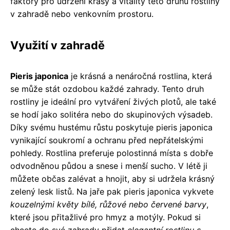
faktory pro udržení krásy a vitality této druhu rostliny
v zahradě nebo venkovním prostoru.
Využití v zahradě
Pieris japonica
je krásná a nenáročná rostlina, která
se může stát ozdobou každé zahrady. Tento druh
rostliny je ideální pro vytváření živých plotů, ale také
se hodí jako solitéra nebo do skupinových výsadeb.
Díky svému hustému růstu poskytuje pieris japonica
vynikající soukromí a ochranu před nepřátelskými
pohledy. Rostlina preferuje polostinná místa s dobře
odvodněnou půdou a snese i menší sucho. V létě ji
můžete občas zalévat a hnojit, aby si udržela krásný
zelený lesk listů. Na jaře pak pieris japonica vykvete
kouzelnými květy bílé, růžové nebo červené barvy
,
které jsou přitažlivé pro hmyz a motýly. Pokud si
chcete do své zahrady přidat
elegantní rostlinu s