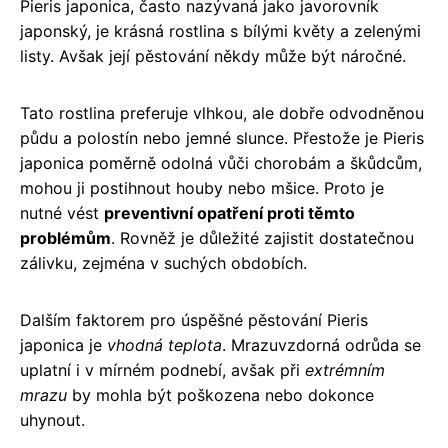
Pieris japonica, často nazývaná jako javorovník
japonský, je krásná rostlina s bílými květy a zelenými
listy. Avšak její pěstování někdy může být náročné.
Tato rostlina preferuje vlhkou, ale dobře odvodněnou
půdu a polostín nebo jemné slunce. Přestože je Pieris
japonica poměrně odolná vůči chorobám a škůdcům,
mohou ji postihnout houby nebo mšice. Proto je
nutné vést
preventivní opatření proti těmto
problémům
. Rovněž je důležité zajistit dostatečnou
zálivku, zejména v suchých obdobích.
Dalším faktorem pro úspěšné pěstování Pieris
japonica je
vhodná teplota
. Mrazuvzdorná odrůda se
uplatní i v mírném podnebí, avšak při
extrémním
mrazu
by mohla být poškozena nebo dokonce
uhynout.