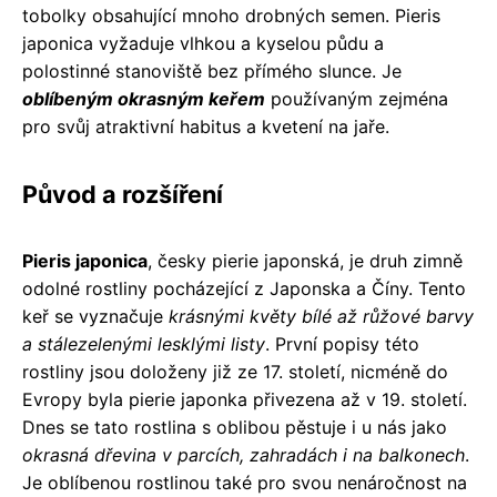
tobolky obsahující mnoho drobných semen. Pieris
japonica vyžaduje vlhkou a kyselou půdu a
polostinné stanoviště bez přímého slunce. Je
oblíbeným okrasným keřem
používaným zejména
pro svůj atraktivní habitus a kvetení na jaře.
Původ a rozšíření
Pieris japonica
, česky pierie japonská, je druh zimně
odolné rostliny pocházející z Japonska a Číny. Tento
keř se vyznačuje
krásnými květy bílé až růžové barvy
a stálezelenými lesklými listy
. První popisy této
rostliny jsou doloženy již ze 17. století, nicméně do
Evropy byla pierie japonka přivezena až v 19. století.
Dnes se tato rostlina s oblibou pěstuje i u nás jako
okrasná dřevina v parcích, zahradách i na balkonech
.
Je oblíbenou rostlinou také pro svou nenáročnost na