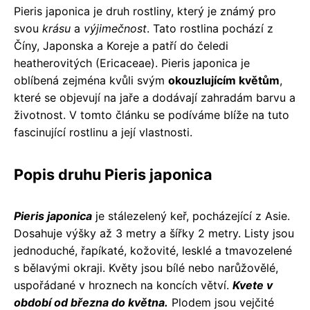
Pieris japonica je druh rostliny, který je známý pro
svou
krásu
a
výjimečnost
. Tato rostlina pochází z
Číny, Japonska a Koreje a patří do čeledi
heatherovitých (Ericaceae). Pieris japonica je
oblíbená zejména kvůli svým
okouzlujícím květům
,
které se objevují na jaře a dodávají zahradám barvu a
životnost. V tomto článku se podíváme blíže na tuto
fascinující rostlinu a její vlastnosti.
Popis druhu Pieris japonica
Pieris japonica
je stálezelený keř, pocházející z Asie.
Dosahuje výšky až 3 metry a šířky 2 metry. Listy jsou
jednoduché, řapíkaté, kožovité, lesklé a tmavozelené
s bělavými okraji. Květy jsou bílé nebo narůžovělé,
uspořádané v hroznech na koncích větví.
Kvete v
období od března do května.
Plodem jsou vejčité