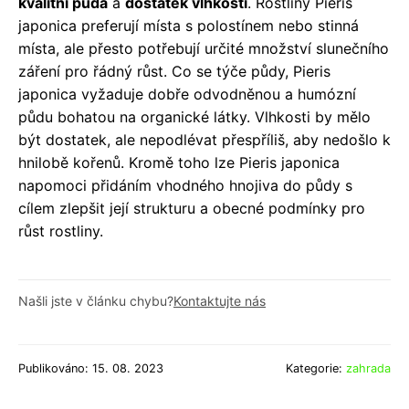
kvalitní půda
a
dostatek vlhkosti
. Rostliny Pieris
japonica preferují místa s polostínem nebo stinná
místa, ale přesto potřebují určité množství slunečního
záření pro řádný růst. Co se týče půdy, Pieris
japonica vyžaduje dobře odvodněnou a humózní
půdu bohatou na organické látky. Vlhkosti by mělo
být dostatek, ale nepodlévat přespříliš, aby nedošlo k
hnilobě kořenů. Kromě toho lze Pieris japonica
napomoci přidáním vhodného hnojiva do půdy s
cílem zlepšit její strukturu a obecné podmínky pro
růst rostliny.
Našli jste v článku chybu?
Kontaktujte nás
Publikováno: 15. 08. 2023
Kategorie:
zahrada