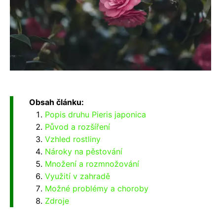
Obsah článku:
Popis druhu Pieris japonica
Původ a rozšíření
Vzhled rostliny
Nároky na pěstování
Množení a rozmnožování
Využití v zahradě
Možné problémy a choroby
Zdroje