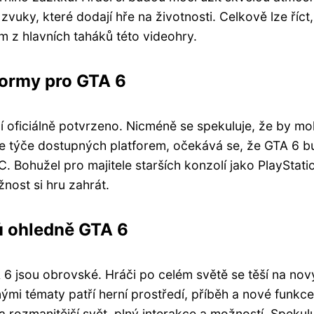
zvuky, které dodají hře na životnosti. Celkově lze říct,
m z hlavních taháků této videohry.
formy pro GTA 6
 oficiálně potvrzeno. Nicméně se spekuluje, že by mo
e týče dostupných platforem, očekává se, že GTA 6 b
C. Bohužel pro majitele starších konzolí jako PlayStati
nost si hru zahrát.
ů ohledně GTA 6
 jsou obrovské. Hráči po celém světě se těší na nový
ými tématy patří herní prostředí, příběh a nové funkce
 a rozmanitější svět, plný interakce a možností. Spekul