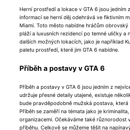
Herní prostředí a lokace v GTA 6 jsou jedním
informací se herní děj odehrává ve fiktivním 
Miami. Toto město nabídne hráčům obrovský o
pláží a luxusních rezidencí po temné uličky a
dalších možných lokacích, jako je například Ku
paletu prostředí, které jim GTA 6 nabídne.
Příběh a postavy v GTA 6
Příběh a postavy v GTA 6 jsou jedním z nejv
udržuje přesné detaily utajené, existuje někol
bude pravděpodobně mužská postava, která s
Příběh se zaměří na témata jako je kriminali
organizacemi. Očekáváme také různorodost ved
příběhu. Celkově se můžeme těšit na napínavý