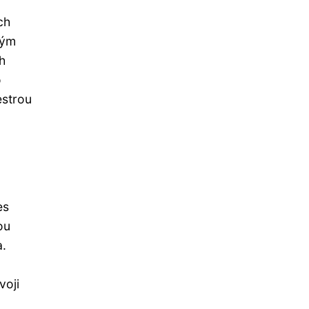
ch
ným
h
o
estrou
es
ou
a.
voji