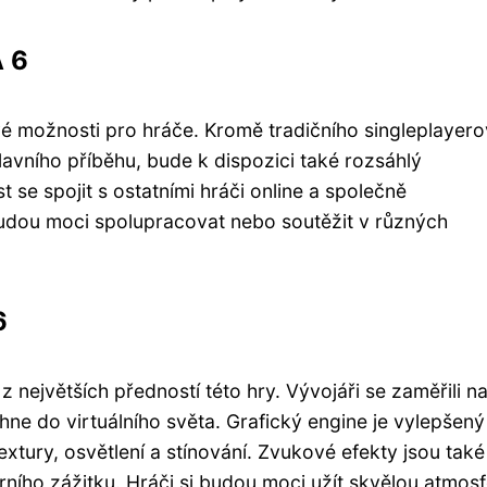
A 6
ové možnosti pro hráče. Kromě tradičního singleplayer
avního příběhu, bude k dispozici také rozsáhlý
 se spojit s ostatními hráči online a společně
udou moci spolupracovat nebo soutěžit v různých
6
 největších předností této hry. Vývojáři se zaměřili n
táhne do virtuálního světa. Grafický engine je vylepšený
xtury, osvětlení a stínování. Zvukové efekty jsou také
erního zážitku. Hráči si budou moci užít skvělou atmos