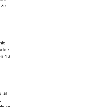
 že
hlo
ude k
on 4 a
 díl
.
uje se