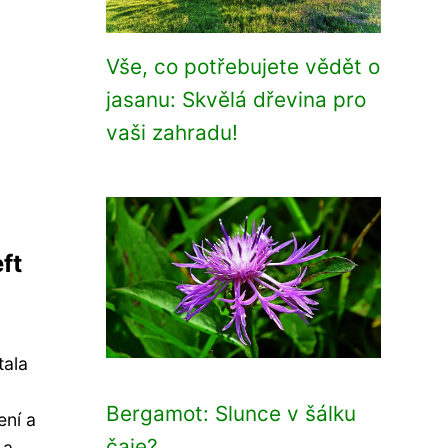
Vše, co potřebujete vědět o
jasanu: Skvělá dřevina pro
vaši zahradu!
ft
tala
Bergamot: Slunce v šálku
ení a
čaje?
 a