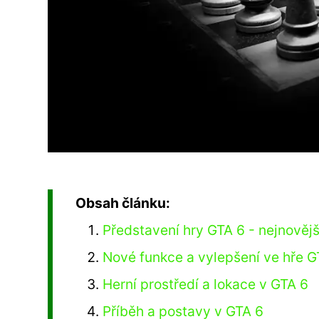
Obsah článku:
Představení hry GTA 6 - nejnovějš
Nové funkce a vylepšení ve hře G
Herní prostředí a lokace v GTA 6
Příběh a postavy v GTA 6