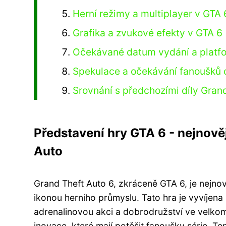
Herní režimy a multiplayer v GTA 
Grafika a zvukové efekty v GTA 6
Očekávané datum vydání a platf
Spekulace a očekávání fanoušků 
Srovnání s předchozími díly Gran
Představení hry GTA 6 - nejnově
Auto
Grand Theft Auto 6, zkráceně GTA 6, je nejnově
ikonou herního průmyslu. Tato hra je vyvíjena
adrenalinovou akci a dobrodružství ve velkom
inovace, které mají potěšit fanoušky série. Ten