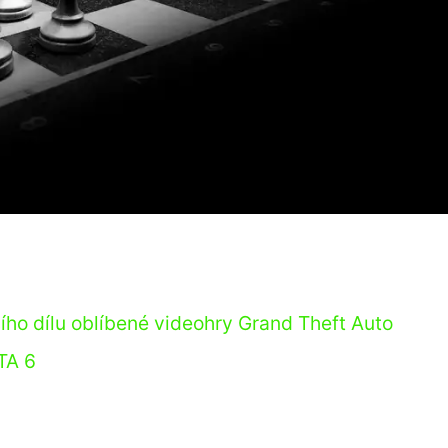
ího dílu oblíbené videohry Grand Theft Auto
TA 6