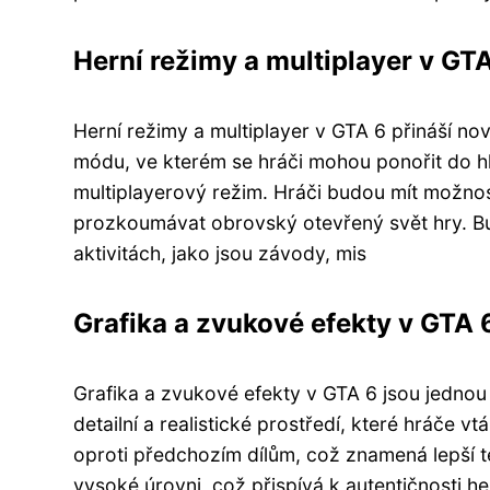
Herní režimy a multiplayer v GT
Herní režimy a multiplayer v GTA 6 přináší n
módu, ve kterém se hráči mohou ponořit do hl
multiplayerový režim. Hráči budou mít možnost
prozkoumávat obrovský otevřený svět hry. B
aktivitách, jako jsou závody, mis
Grafika a zvukové efekty v GTA 
Grafika a zvukové efekty v GTA 6 jsou jednou z
detailní a realistické prostředí, které hráče v
oproti předchozím dílům, což znamená lepší te
vysoké úrovni, což přispívá k autentičnosti h