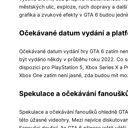
městských ulic, exploze, ruch dopravy a další 
grafika a zvukové efekty v GTA 6 budou jední
Očekávané datum vydání a plat
Očekávané datum vydání hry GTA 6 zatím není
být vydáno někdy v průběhu roku 2022. Co s
dispozici pro PlayStation 5, Xbox Series X a P
Xbox One zatím není jasné, zda budou mít mož
Spekulace a očekávání fanoušk
Spekulace a očekávání fanoušků ohledně GTA 6
této úžasné videohry. Mezi nejvíce diskutovan
Fanoušci doufají, že GTA 6 přinese ještě větší