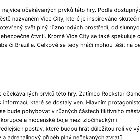
 z nejvíce očekávaných prvků této hry. Podle dostupný
městě nazvaném Vice City, které je inspirováno skuteč
tevřený svět plný různorodých prostředí, od slunnýc
 nebezpečné čtvrti. Kromě Vice City se také spekuluje 
ba či Brazílie. Celkově se tedy hráči mohou těšit na p
íce očekávaných prvků této hry. Zatímco Rockstar Gam
ik informací, které se dostaly ven. Hlavním protagonist
e bude pohybovat v různých částech fiktivního měst
ta, korupce a mocenské boje mezi zločineckými
lejších postav, které budou hrát důležitou roli ve vý
 a adrenalinový příběh plný nečekaných zvratů.