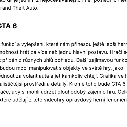
Grand Theft Auto.
GTA 6
unkcí a vylepšení, které nám přinesou ještě lepší hern
možnost hrát za více než jednu hlavní postavu. Hráči s
příběh z různých úhlů pohledu. Další zajímavou funkcí
 budou moci manipulovat s objekty ve světě hry, jako
dnout za volant auta a jet kamkoliv chtějí. Grafika ve 
ističtější prostředí a detaily. Kromě toho bude GTA 6
hráče, aby si mohli udržet dlouhodobý zájem o hru. Ce
, které udělají z této videohry opravdový herní fenomén