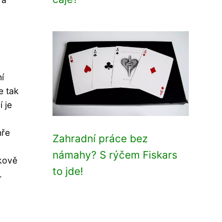
í
e tak
 je
hře
Zahradní práce bez
námahy? S rýčem Fiskars
lkově
to jde!
.