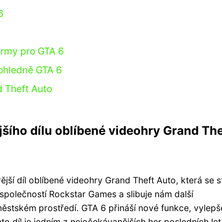
6
ormy pro GTA 6
ohledně GTA 6
d Theft Auto
jšího dílu oblíbené videohry Grand The
jší díl oblíbené videohry Grand Theft Auto, která se s
 společností Rockstar Games a slibuje nám další
ěstském prostředí. GTA 6 přináší nové funkce, vylepš
to díl je jedním z nejočekávanějších her posledních let