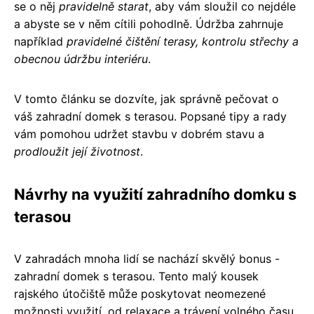
se o něj
pravidelně starat
, aby vám sloužil co nejdéle
a abyste se v něm cítili pohodlně. Údržba zahrnuje
například
pravidelné čištění terasy, kontrolu střechy a
obecnou údržbu interiéru
.
V tomto článku se dozvíte, jak správně pečovat o
váš zahradní domek s terasou. Popsané tipy a rady
vám pomohou udržet stavbu v dobrém stavu a
prodloužit její životnost
.
Návrhy na využití zahradního domku s
terasou
V zahradách mnoha lidí se nachází skvělý bonus -
zahradní domek s terasou. Tento malý kousek
rajského útočiště může poskytovat neomezené
možnosti využití, od relaxace a trávení volného času