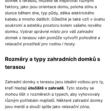
domek s terasou, můžete se inspirovat různými
faktory, jako jsou orientace domu, poloha stínu a
slunce během dne, typ půdy, délka elektrického
kabelu a mnoho dalších. Důležité je také vzít v úvahu
soukromí a estetiku prostoru kolem vašeho nového
domku.
Vybrat správné místo pro váš zahradní
domek s terasou vám pomůže vytvořit pohodlné a
relaxační prostředí pro rodinu i hosty.
Rozměry a typy zahradních domků s
terasou
Zahradní domky s terasou jsou ideální volbou pro ty,
kteří hledají
útočiště v zahradě
. Tyto stavby se
mohou lišit v rozměrech a typech, aby vyhovovaly
různým potřebám majitelů. Některé zahradní domky
jsou menší a slouží spíše jako
relaxační zóna
,