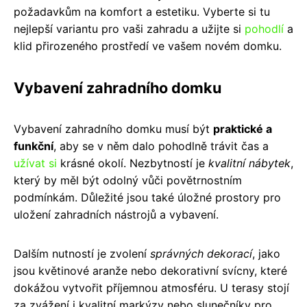
požadavkům na komfort a estetiku. Vyberte si tu
nejlepší variantu pro vaši zahradu a užijte si
pohodlí
a
klid přirozeného prostředí ve vašem novém domku.
Vybavení zahradního domku
Vybavení zahradního domku musí být
praktické a
funkční
, aby se v něm dalo pohodlně trávit čas a
užívat si
krásné okolí. Nezbytností je
kvalitní nábytek
,
který by měl být odolný vůči povětrnostním
podmínkám. Důležité jsou také úložné prostory pro
uložení zahradních nástrojů a vybavení.
Dalším nutností je zvolení
správných dekorací
, jako
jsou květinové aranže nebo dekorativní svícny, které
dokážou vytvořit příjemnou atmosféru. U terasy stojí
za zvážení i kvalitní markýzy nebo slunečníky pro