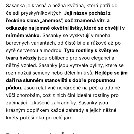
Sasanka je krásná a něžná květina, která patří do
čeledi pryskyřníkovitých.
Její název pochází z
řeckého slova „anemos“, což znamená vítr, a
odkazuje na jemné okvětní lístky, které se chvějí i v
mírném vánku.
Sasanky se vyskytují v mnoha
barevných variantách, od čistě bílé a růžové až po
sytě červenou a modrou.
Tyto rostliny s květy ve
tvaru hvězdy
jsou oblíbené pro svou eleganci a
něžný vzhled. Sasanky jsou vytrvalé byliny, které se
rozmnožují semeny nebo dělením trsů.
Nejlépe se jim
daří na slunném stanovišti s dobře propustnou
půdou.
Jsou relativně nenáročné na péči a odolné
vůči chorobám, což z nich činí ideální rostliny pro
začínající i zkušené zahradníky. Sasanky jsou
krásným doplňkem každé zahrady a jejich něžné
květy potěší oko po celé jaro.