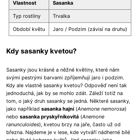
Vlastnost
Sasanka
Typ rostliny
Trvalka
Období květu
Jaro / Podzim (závisí na druhu)
Kdy sasanky kvetou?
Sasanky jsou krásné a něžné květiny, které nám
svými pestrými barvami zpříjemňují jaro i podzim.
Kdy ale vlastně sasanky kvetou? Odpověď není tak
jednoduchá, jak by se mohlo zdát. Záleží totiž na
tom, o jaký druh sasanky se jedná. Některé sasanky,
jako například
sasanka hajní
(
Anemone nemorosa
)
nebo
sasanka pryskyřníkovitá
(
Anemone
ranunculoides
), kvetou brzy na jaře, často už od
března. Najdeme je v lese, kde vytváří nádherné bílé
nebo žluté koberce květů. Jiné sasanky, jako