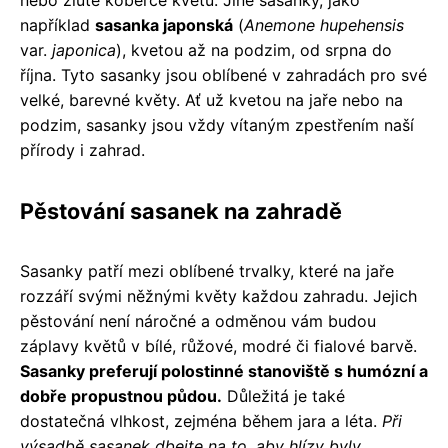
například
sasanka japonská
(
Anemone hupehensis
var.
japonica
), kvetou až na podzim, od srpna do
října. Tyto sasanky jsou oblíbené v zahradách pro své
velké, barevné květy. Ať už kvetou na jaře nebo na
podzim, sasanky jsou vždy vítaným zpestřením naší
přírody i zahrad.
Pěstování sasanek na zahradě
Sasanky patří mezi oblíbené trvalky, které na jaře
rozzáří svými něžnými květy každou zahradu. Jejich
pěstování není náročné a odměnou vám budou
záplavy květů v bílé, růžové, modré či fialové barvě.
Sasanky preferují polostinné stanoviště s humózní a
dobře propustnou půdou.
Důležitá je také
dostatečná vlhkost, zejména během jara a léta.
Při
výsadbě sasanek dbejte na to, aby hlízy byly