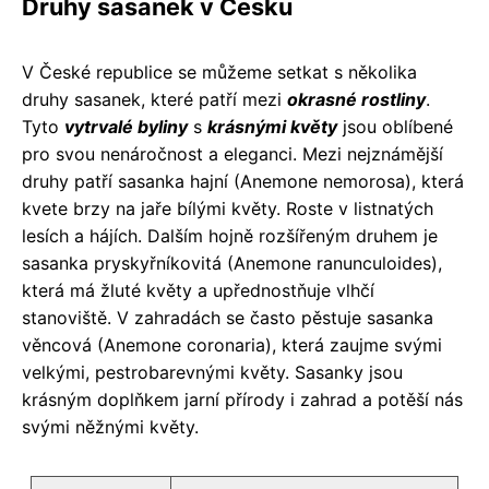
Druhy sasanek v Česku
V České republice se můžeme setkat s několika
druhy sasanek, které patří mezi
okrasné rostliny
.
Tyto
vytrvalé byliny
s
krásnými květy
jsou oblíbené
pro svou nenáročnost a eleganci. Mezi nejznámější
druhy patří sasanka hajní (Anemone nemorosa), která
kvete brzy na jaře bílými květy. Roste v listnatých
lesích a hájích. Dalším hojně rozšířeným druhem je
sasanka pryskyřníkovitá (Anemone ranunculoides),
která má žluté květy a upřednostňuje vlhčí
stanoviště. V zahradách se často pěstuje sasanka
věncová (Anemone coronaria), která zaujme svými
velkými, pestrobarevnými květy. Sasanky jsou
krásným doplňkem jarní přírody i zahrad a potěší nás
svými něžnými květy.