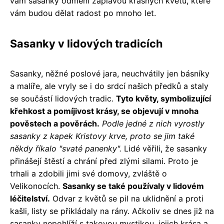
vám sasanky odmění záplavou krásných květů, které
vám budou dělat radost po mnoho let.
Sasanky v lidových tradicích
Sasanky, něžné poslové jara, neuchvátily jen básníky
a malíře, ale vryly se i do srdcí našich předků a staly
se součástí lidových tradic.
Tyto květy, symbolizující
křehkost a pomíjivost krásy, se objevují v mnoha
pověstech a pověrách.
Podle jedné z nich vyrostly
sasanky z kapek Kristovy krve, proto se jim také
někdy říkalo "svaté panenky".
Lidé věřili, že sasanky
přinášejí štěstí a chrání před zlými silami. Proto je
trhali a zdobili jimi své domovy, zvláště o
Velikonocích.
Sasanky se také používaly v lidovém
léčitelství.
Odvar z květů se pil na uklidnění a proti
kašli, listy se přikládaly na rány. Ačkoliv se dnes již na
sasanky nepohlíží s takovou mystikou, jejich krása a