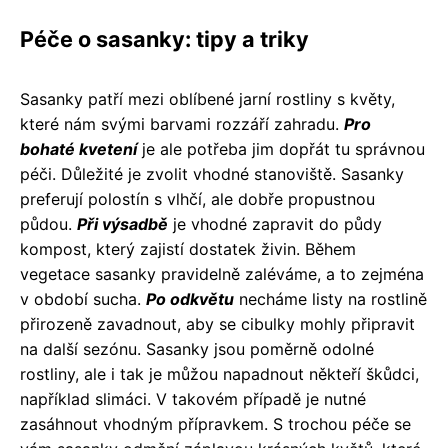
Péče o sasanky: tipy a triky
Sasanky patří mezi oblíbené jarní rostliny s květy,
které nám svými barvami rozzáří zahradu.
Pro
bohaté kvetení
je ale potřeba jim dopřát tu správnou
péči. Důležité je zvolit vhodné stanoviště. Sasanky
preferují polostín s vlhčí, ale dobře propustnou
půdou.
Při výsadbě
je vhodné zapravit do půdy
kompost, který zajistí dostatek živin. Během
vegetace sasanky pravidelně zaléváme, a to zejména
v období sucha.
Po odkvětu
necháme listy na rostlině
přirozeně zavadnout, aby se cibulky mohly připravit
na další sezónu. Sasanky jsou poměrně odolné
rostliny, ale i tak je můžou napadnout někteří škůdci,
například slimáci. V takovém případě je nutné
zasáhnout vhodným přípravkem. S trochou péče se