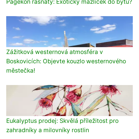
Pagekon řasnatý: Exotický mazlíček do bytu?
Zážitková westernová atmosféra v
Boskovicích: Objevte kouzlo westernového
městečka!
Eukalyptus prodej: Skvělá příležitost pro
zahradníky a milovníky rostlin