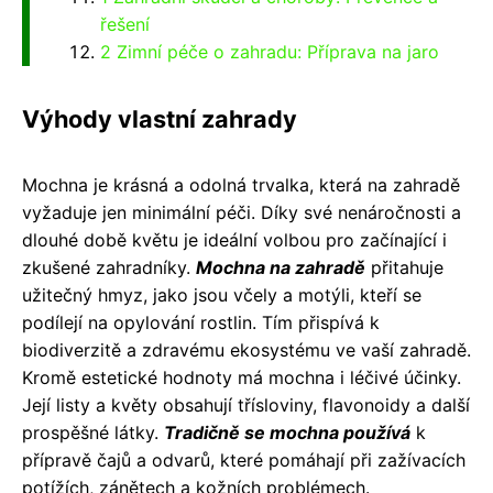
řešení
2 Zimní péče o zahradu: Příprava na jaro
Výhody vlastní zahrady
Mochna je krásná a odolná trvalka, která na zahradě
vyžaduje jen minimální péči. Díky své nenáročnosti a
dlouhé době květu je ideální volbou pro začínající i
zkušené zahradníky.
Mochna na zahradě
přitahuje
užitečný hmyz, jako jsou včely a motýli, kteří se
podílejí na opylování rostlin. Tím přispívá k
biodiverzitě a zdravému ekosystému ve vaší zahradě.
Kromě estetické hodnoty má mochna i léčivé účinky.
Její listy a květy obsahují třísloviny, flavonoidy a další
prospěšné látky.
Tradičně se mochna používá
k
přípravě čajů a odvarů, které pomáhají při zažívacích
potížích, zánětech a kožních problémech.