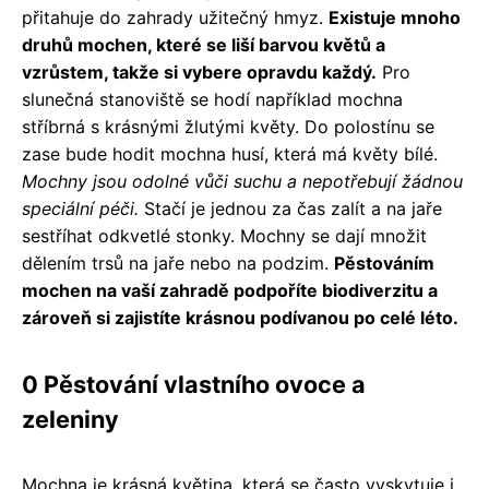
přitahuje do zahrady užitečný hmyz.
Existuje mnoho
druhů mochen, které se liší barvou květů a
vzrůstem, takže si vybere opravdu každý.
Pro
slunečná stanoviště se hodí například mochna
stříbrná s krásnými žlutými květy. Do polostínu se
zase bude hodit mochna husí, která má květy bílé.
Mochny jsou odolné vůči suchu a nepotřebují žádnou
speciální péči.
Stačí je jednou za čas zalít a na jaře
sestříhat odkvetlé stonky. Mochny se dají množit
dělením trsů na jaře nebo na podzim.
Pěstováním
mochen na vaší zahradě podpoříte biodiverzitu a
zároveň si zajistíte krásnou podívanou po celé léto.
0 Pěstování vlastního ovoce a
zeleniny
Mochna je krásná květina, která se často vyskytuje i