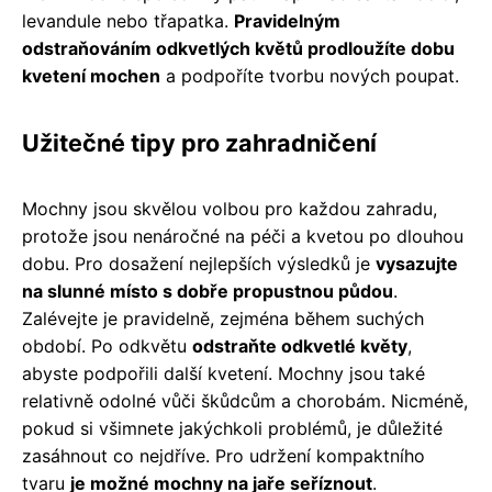
levandule nebo třapatka.
Pravidelným
odstraňováním odkvetlých květů prodloužíte dobu
kvetení mochen
a podpoříte tvorbu nových poupat.
Užitečné tipy pro zahradničení
Mochny jsou skvělou volbou pro každou zahradu,
protože jsou nenáročné na péči a kvetou po dlouhou
dobu. Pro dosažení nejlepších výsledků je
vysazujte
na slunné místo s dobře propustnou půdou
.
Zalévejte je pravidelně, zejména během suchých
období. Po odkvětu
odstraňte odkvetlé květy
,
abyste podpořili další kvetení. Mochny jsou také
relativně odolné vůči škůdcům a chorobám. Nicméně,
pokud si všimnete jakýchkoli problémů, je důležité
zasáhnout co nejdříve. Pro udržení kompaktního
tvaru
je možné mochny na jaře seříznout
.