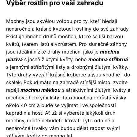
Výběr rostlin pro vaši zahradu
Mochny jsou skvělou volbou pro ty, kteří hledají
nenáročné a krásně kvetoucí rostliny do své zahrady.
Existuje mnoho druhů mochen, které se liší barvou
květů, tvarem listů a vzrůstem. Pro slunečné záhony
jsou ideální nízké druhy mochen, jako je
mochna
plazivá
s jasně žlutými květy, nebo
mochna stříbrná
s jemnými stříbřitými listy a drobnými žlutými kvítky.
Tyto druhy vytváří krásné koberce a jsou vhodné i do
skalek. Pokud máte na zahradě stínější místo, zvolte
raději
mochnu měkkou
s atraktivními žlutými květy a
mechově hebkými listy. Tato mochna dorůstá výšky
okolo 40 cm a bude se vyjímat i ve společnosti
kapradin a host. Ať už si vyberete jakýkoli druh
mochny, určitě nebudete litovat. Tyto odolné a
nenáročné trvalky vám budou dělat radost svými
zářivými květy po mnoho let.