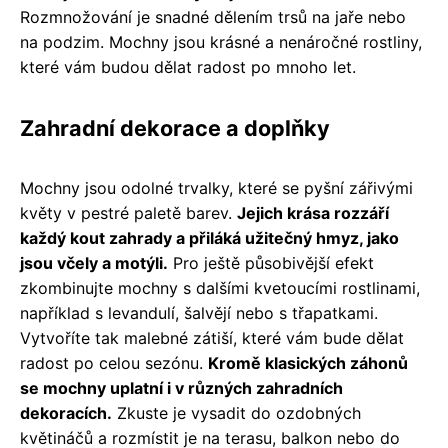
Rozmnožování je snadné dělením trsů na jaře nebo
na podzim. Mochny jsou krásné a nenáročné rostliny,
které vám budou dělat radost po mnoho let.
Zahradní dekorace a doplňky
Mochny jsou odolné trvalky, které se pyšní zářivými
květy v pestré paletě barev.
Jejich krása rozzáří
každý kout zahrady a přiláká užitečný hmyz, jako
jsou včely a motýli.
Pro ještě působivější efekt
zkombinujte mochny s dalšími kvetoucími rostlinami,
například s levandulí, šalvějí nebo s třapatkami.
Vytvoříte tak malebné zátiší, které vám bude dělat
radost po celou sezónu.
Kromě klasických záhonů
se mochny uplatní i v různých zahradních
dekoracích.
Zkuste je vysadit do ozdobných
květináčů a rozmístit je na terasu, balkon nebo do