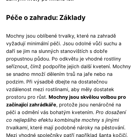
Péče o zahradu: Základy
Mochny jsou oblíbené trvalky, které na zahradě
vyžadují minimální péči. Jsou odolné vůči suchu a
daří se jim na slunných stanovištích s dobře
propustnou půdou. Po odkvětu je vhodné rostliny
seříznout, čímž podpoříte jejich další kvetení. Mochny
se snadno množí dělením trsů na jaře nebo na
podzim. Při výsadbě dbejte na dostatečnou
vzdálenost mezi rostlinami, aby měly dostatek
prostoru pro růst.
Mochny jsou skvělou volbou pro
začínající zahrádkáře
, protože jsou nenáročné na
péči a odmění vás bohatým kvetením.
Pro dosažení
co nejlepšího efektu kombinujte mochny s jinými
trvalkami
, které mají podobné nároky na pěstování.
Mezi vhodné společníky patří například šanta kočičí,