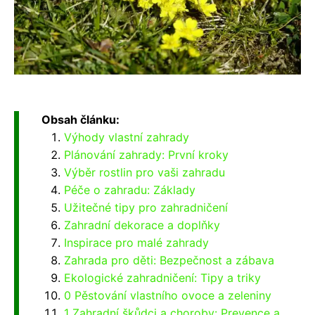
Obsah článku:
Výhody vlastní zahrady
Plánování zahrady: První kroky
Výběr rostlin pro vaši zahradu
Péče o zahradu: Základy
Užitečné tipy pro zahradničení
Zahradní dekorace a doplňky
Inspirace pro malé zahrady
Zahrada pro děti: Bezpečnost a zábava
Ekologické zahradničení: Tipy a triky
0 Pěstování vlastního ovoce a zeleniny
1 Zahradní škůdci a choroby: Prevence a