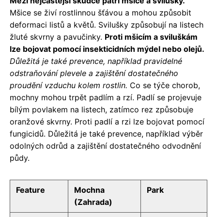
Mezi nejčastější škůdce patří mšice a svilušky.
Mšice se živí rostlinnou šťávou a mohou způsobit
deformaci listů a květů. Svilušky způsobují na listech
žluté skvrny a pavučinky.
Proti mšicím a sviluškám
lze bojovat pomocí insekticidních mýdel nebo olejů.
Důležitá je také prevence, například pravidelné
odstraňování plevele a zajištění dostatečného
proudění vzduchu kolem rostlin.
Co se týče chorob,
mochny mohou trpět padlím a rzí. Padlí se projevuje
bílým povlakem na listech, zatímco rez způsobuje
oranžové skvrny. Proti padlí a rzi lze bojovat pomocí
fungicidů. Důležitá je také prevence, například výběr
odolných odrůd a zajištění dostatečného odvodnění
půdy.
Feature
Mochna
Park
(Zahrada)