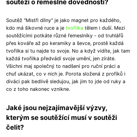
soutěži o řemeslné dovednosti?
Soutěž "Mistři dílny" je jako magnet pro každého,
kdo má šikovné ruce a je
tvořilka
tělem i duší. Mezi
soutěžícími potkáte různé řemeslníky - od truhlářů
přes kováře až po keramiky a ševce, prostě každá
tvořilka si tu najde to svoje. No a když vidíte, jak tam
každá tvořilka předvádí svoje umění, jen zíráte.
Všichni maj společný to nadšení pro ruční práci a
chuť ukázat, co v nich je. Porota složená z profíků i
diváci pak bedlivě sledujou, jak jim to jde od ruky a
co z toho nakonec vznikne.
Jaké jsou nejzajímavější výzvy,
kterým se soutěžící musí v soutěži
čelit?