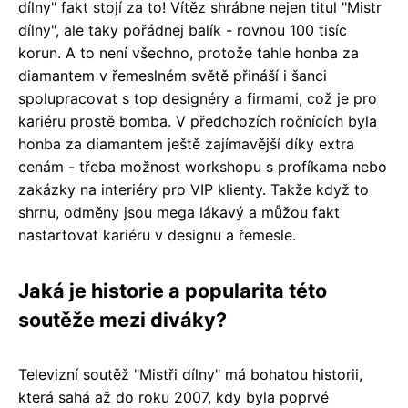
dílny" fakt stojí za to! Vítěz shrábne nejen titul "Mistr
dílny", ale taky pořádnej balík - rovnou 100 tisíc
korun. A to není všechno, protože tahle honba za
diamantem v řemeslném světě přináší i šanci
spolupracovat s top designéry a firmami, což je pro
kariéru prostě bomba. V předchozích ročnících byla
honba za diamantem ještě zajímavější díky extra
cenám - třeba možnost workshopu s profíkama nebo
zakázky na interiéry pro VIP klienty. Takže když to
shrnu, odměny jsou mega lákavý a můžou fakt
nastartovat kariéru v designu a řemesle.
Jaká je historie a popularita této
soutěže mezi diváky?
Televizní soutěž "Mistři dílny" má bohatou historii,
která sahá až do roku 2007, kdy byla poprvé