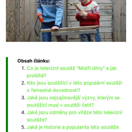
Obsah článku:
Co je televizní soutěž "Mistři dílny" a jak
probíhá?
Kdo jsou soutěžící v této populární soutěži
o řemeslné dovednosti?
Jaké jsou nejzajímavější výzvy, kterým se
soutěžící musí v soutěži čelit?
Jaké jsou odměny pro vítěze této televizní
soutěže?
Jaká je historie a popularita této soutěže