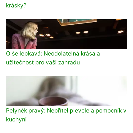
krásky?
Olše lepkavá: Neodolatelná krása a
užitečnost pro vaši zahradu
Pelyněk pravý: Nepřítel plevele a pomocník v
kuchyni