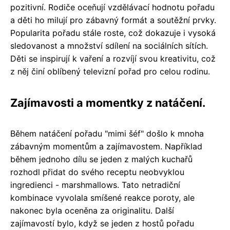
pozitivní. Rodiče oceňují vzdělávací hodnotu pořadu
a děti ho milují pro zábavný formát a soutěžní prvky.
Popularita pořadu stále roste, což dokazuje i vysoká
sledovanost a množství sdílení na sociálních sítích.
Děti se inspirují k vaření a rozvíjí svou kreativitu, což
z něj činí oblíbený televizní pořad pro celou rodinu.
Zajímavosti a momentky z natáčení.
Během natáčení pořadu "mimi šéf" došlo k mnoha
zábavným momentům a zajímavostem. Například
během jednoho dílu se jeden z malých kuchařů
rozhodl přidat do svého receptu neobvyklou
ingredienci - marshmallows. Tato netradiční
kombinace vyvolala smíšené reakce poroty, ale
nakonec byla oceněna za originalitu. Další
zajímavostí bylo, když se jeden z hostů pořadu