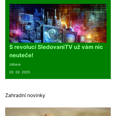
S revolucí SledovaniTV už vám nic
neuteče!
zábava
02. 02. 2025
Zahradní novinky