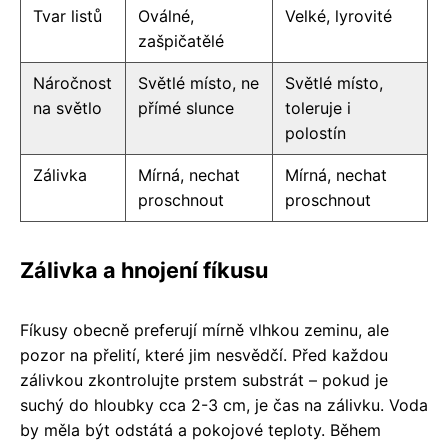
Tvar listů
Oválné,
Velké, lyrovité
zašpičatělé
Náročnost
Světlé místo, ne
Světlé místo,
na světlo
přímé slunce
toleruje i
polostín
Zálivka
Mírná, nechat
Mírná, nechat
proschnout
proschnout
Zálivka a hnojení fíkusu
Fíkusy obecně preferují mírně vlhkou zeminu, ale
pozor na přelití, které jim nesvědčí. Před každou
zálivkou zkontrolujte prstem substrát – pokud je
suchý do hloubky cca 2-3 cm, je čas na zálivku. Voda
by měla být odstátá a pokojové teploty. Během