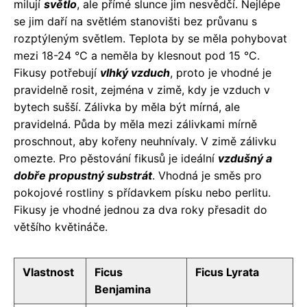
milují
světlo
, ale přímé slunce jim nesvědčí. Nejlépe
se jim daří na světlém stanovišti bez průvanu s
rozptýleným světlem. Teplota by se měla pohybovat
mezi 18-24 °C a neměla by klesnout pod 15 °C.
Fikusy potřebují
vlhký vzduch
, proto je vhodné je
pravidelně rosit, zejména v zimě, kdy je vzduch v
bytech sušší. Zálivka by měla být mírná, ale
pravidelná. Půda by měla mezi zálivkami mírně
proschnout, aby kořeny neuhnívaly. V zimě zálivku
omezte. Pro pěstování fikusů je ideální
vzdušný a
dobře propustný substrát
. Vhodná je směs pro
pokojové rostliny s přídavkem písku nebo perlitu.
Fikusy je vhodné jednou za dva roky přesadit do
většího květináče.
Vlastnost
Ficus
Ficus Lyrata
Benjamina