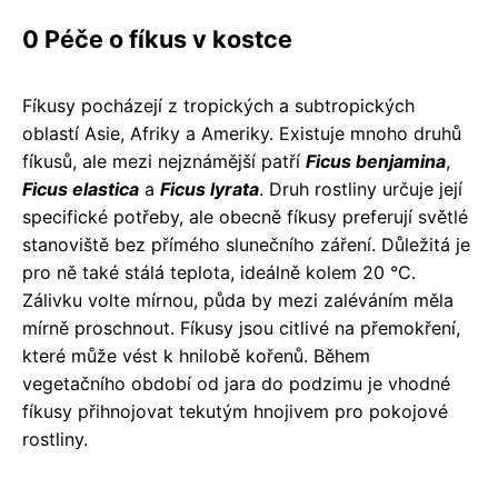
0 Péče o fíkus v kostce
Fíkusy pocházejí z tropických a subtropických
oblastí Asie, Afriky a Ameriky. Existuje mnoho druhů
fíkusů, ale mezi nejznámější patří
Ficus benjamina
,
Ficus elastica
a
Ficus lyrata
. Druh rostliny určuje její
specifické potřeby, ale obecně fíkusy preferují světlé
stanoviště bez přímého slunečního záření. Důležitá je
pro ně také stálá teplota, ideálně kolem 20 °C.
Zálivku volte mírnou, půda by mezi zaléváním měla
mírně proschnout. Fíkusy jsou citlivé na přemokření,
které může vést k hnilobě kořenů. Během
vegetačního období od jara do podzimu je vhodné
fíkusy přihnojovat tekutým hnojivem pro pokojové
rostliny.