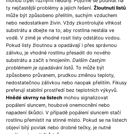
mohou trpět různými neduhy. Pojďme se podívat na
ty nejčastější problémy a jejich řešení.
Žloutnutí listů
může být způsobeno přelitím, suchým vzduchem
nebo nedostatkem živin. Vždy zkontrolujte vlhkost
substrátu a dbejte na to, aby rostlina nestála ve
vodě. V zimě je vhodné rosit listy odstátou vodou.
Pokud listy žloutnou a opadávají i přes správnou
zálivku, je vhodné rostlinu přesadit do nového
substrátu a začít s hnojením.
Dalším častým
problémem je opadávání listů.
To může být
způsobeno průvanem, prudkou změnou teploty,
nedostatečnou zálivkou nebo naopak přelitím. Fikusy
preferují stabilní prostředí bez teplotních výkyvů.
Hnědé skvrny na listech
mohou signalizovat
popálení sluncem, houbové onemocnění nebo
napadení škůdci. V případě popálení sluncem stačí
rostlinu přemístit na stinné místo. Pokud se na listech
objeví bílý povlak nebo drobné tečky, je nutné