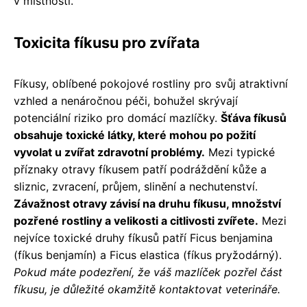
v místnosti.
Toxicita fíkusu pro zvířata
Fíkusy, oblíbené pokojové rostliny pro svůj atraktivní
vzhled a nenáročnou péči, bohužel skrývají
potenciální riziko pro domácí mazlíčky.
Šťáva fíkusů
obsahuje toxické látky, které mohou po požití
vyvolat u zvířat zdravotní problémy.
Mezi typické
příznaky otravy fíkusem patří podráždění kůže a
sliznic, zvracení, průjem, slinění a nechutenství.
Závažnost otravy závisí na druhu fíkusu, množství
pozřené rostliny a velikosti a citlivosti zvířete.
Mezi
nejvíce toxické druhy fíkusů patří Ficus benjamina
(fíkus benjamín) a Ficus elastica (fíkus pryžodárný).
Pokud máte podezření, že váš mazlíček pozřel část
fíkusu, je důležité okamžitě kontaktovat veterináře.