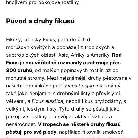
hnojivem pro pokojové rostliny.
Původ a druhy fíkusů
Fíkusy, latinsky Ficus, patří do čeledi
morušovníkovitých a pocházejí z tropických a
subtropických oblastí Asie, Afriky a Ameriky.
Rod
Ficus je neuvěřitelně rozmanitý a zahrnuje přes
800 druhů
, od malých popínavých rostlin až po
mohutné stromy. Mezi nejznámější druhy pěstované v
našich podmínkách patří
Ficus benjamina
, známý
také jako benjamín, s drobnými listy a převislými
větvemi, a
Ficus elastica
, neboli fíkus pryžodárný, s
velkými, lesklými listy. Tyto druhy se pěstují jako
pokojové rostliny pro svůj atraktivní vzhled a
nenáročnost.
V tropech se některé druhy fíkusů
pěstují pro své plody
, například fíkovník smokvoň