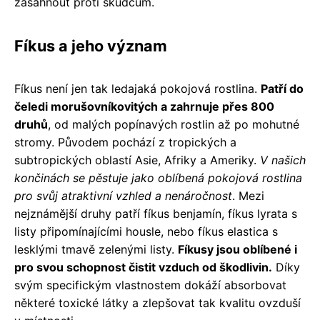
zasáhnout proti škůdcům.
Fíkus a jeho význam
Fíkus není jen tak ledajaká pokojová rostlina.
Patří do
čeledi morušovníkovitých a zahrnuje přes 800
druhů
, od malých popínavých rostlin až po mohutné
stromy. Původem pochází z tropických a
subtropických oblastí Asie, Afriky a Ameriky.
V našich
končinách se pěstuje jako oblíbená pokojová rostlina
pro svůj atraktivní vzhled a nenáročnost
. Mezi
nejznámější druhy patří fíkus benjamín, fíkus lyrata s
listy připomínajícími housle, nebo fíkus elastica s
lesklými tmavě zelenými listy.
Fíkusy jsou oblíbené i
pro svou schopnost čistit vzduch od škodlivin.
Díky
svým specifickým vlastnostem dokáží absorbovat
některé toxické látky a zlepšovat tak kvalitu ovzduší