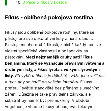
0 Péče o fíkus v kostce
Fíkus - oblíbená pokojová rostlina
Fíkusy jsou oblíbené pokojové rostliny, které se
pěstují pro své dekorativní listy a nenáročnost.
Existuje mnoho druhů fíkusů, z nichž každý má své
vlastní specifické vlastnosti a požadavky na
pěstování.
Mezi nejznámější druhy patří Fíkus
benjamina, který se vyznačuje převislými větvemi a
drobnými listy, a Fíkus lyrata s velkými, lyrovitými
listy.
Při výběru fíkusu je důležité zvážit jeho velikost
a tvar, aby se hodil do vašeho interiéru.
Fíkusy
preferují světlé stanoviště bez přímého slunečního
záření. Důležitá je také pravidelná zálivka, ale
substrát by neměl být přemokřený. V období
vegetace je vhodné fíkusy přihnojovat tekutým