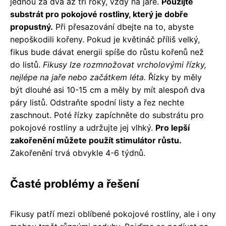
jednou za dva až tři roky, vždy na jaře.
Použijte
substrát pro pokojové rostliny, který je dobře
propustný.
Při přesazování dbejte na to, abyste
nepoškodili kořeny. Pokud je květináč příliš velký,
fikus bude dávat energii spíše do růstu kořenů než
do listů.
Fikusy lze rozmnožovat vrcholovými řízky,
nejlépe na jaře nebo začátkem léta.
Řízky by měly
být dlouhé asi 10-15 cm a měly by mít alespoň dva
páry listů. Odstraňte spodní listy a řez nechte
zaschnout. Poté řízky zapíchněte do substrátu pro
pokojové rostliny a udržujte jej vlhký.
Pro lepší
zakořenění můžete použít stimulátor růstu.
Zakořenění trvá obvykle 4-6 týdnů.
Časté problémy a řešení
Fikusy patří mezi oblíbené pokojové rostliny, ale i ony