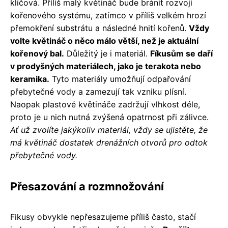
klíčová. Příliš malý květináč bude bránit rozvoji
kořenového systému, zatímco v příliš velkém hrozí
přemokření substrátu a následné hnití kořenů.
Vždy
volte květináč o něco málo větší, než je aktuální
kořenový bal.
Důležitý je i materiál.
Fíkusům se daří
v prodyšných materiálech, jako je terakota nebo
keramika.
Tyto materiály umožňují odpařování
přebytečné vody a zamezují tak vzniku plísní.
Naopak plastové květináče zadržují vlhkost déle,
proto je u nich nutná zvýšená opatrnost při zálivce.
Ať už zvolíte jakýkoliv materiál, vždy se ujistěte, že
má květináč dostatek drenážních otvorů pro odtok
přebytečné vody.
Přesazování a rozmnožování
Fikusy obvykle nepřesazujeme příliš často, stačí