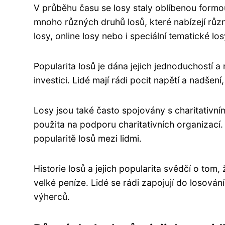
V průběhu času se losy staly oblíbenou formo
mnoho různých druhů losů, které nabízejí různ
losy, online losy nebo i speciální tematické l
Popularita losů je dána jejich jednoduchostí 
investici. Lidé mají rádi pocit napětí a nadše
Losy jsou také často spojovány s charitativní
použita na podporu charitativních organizací
popularitě losů mezi lidmi.
Historie losů a jejich popularita svědčí o tom
velké peníze. Lidé se rádi zapojují do losován
výherců.