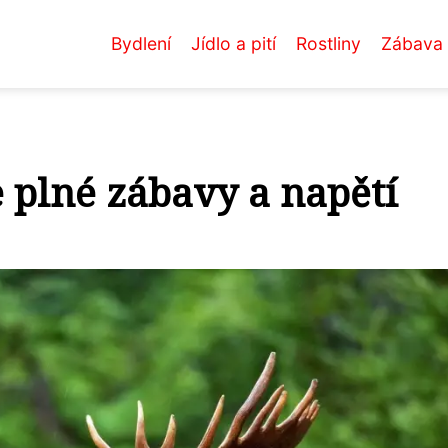
Bydlení
Jídlo a pití
Rostliny
Zábava
e plné zábavy a napětí