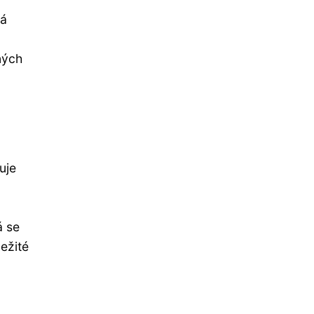
ná
ných
uje
,
á se
ležité