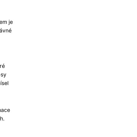
em je
rávné
ré
osy
ísel
mace
h.