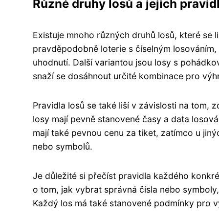
Různé druhy losů a jejich pravidl
Existuje mnoho různých druhů losů, které se l
pravděpodobně loterie s číselným losováním, kd
uhodnutí. Další variantou jsou losy s pohádko
snaží se dosáhnout určité kombinace pro výh
Pravidla losů se také liší v závislosti na to
losy mají pevně stanovené časy a data losování
mají také pevnou cenu za tiket, zatímco u jiný
nebo symbolů.
Je důležité si přečíst pravidla každého konkr
o tom, jak vybrat správná čísla nebo symboly, 
Každý los má také stanovené podmínky pro výh