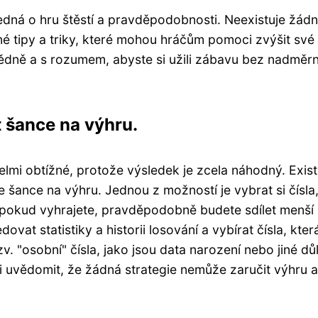
e jedná o hru štěstí a pravděpodobnosti. Neexistuje žád
ůzné tipy a triky, které mohou hráčům pomoci zvýšit své
vědně a s rozumem, abyste si užili zábavu bez nadměr
t šance na výhru.
elmi obtížné, protože výsledek je zcela náhodný. Exist
e šance na výhru. Jednou z možností je vybrat si čísla
e pokud vyhrajete, pravděpodobně budete sdílet menší
edovat statistiky a historii losování a vybírat čísla, kter
tzv. "osobní" čísla, jako jsou data narození nebo jiné dů
si uvědomit, že žádná strategie nemůže zaručit výhru a