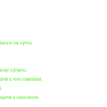
.
 šance na výhru.
ávají výherci.
dně s nimi nakládat.
ů.
ojené s losováním.