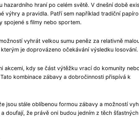
u hazardního hraní po celém světě. V dnešní době exis
é výhry a pravidla. Patří sem například tradiční papír
osy spojené s filmy nebo sportem.
a možností vyhrát velkou sumu peněz za relativně malo
ní, kterým je doprovázeno očekávání výsledku losování.
mi akcemi, kdy se část výtěžku vrací do komunity nebo
. Tato kombinace zábavy a dobročinnosti přispívá k
, že jsou stále oblíbenou formou zábavy a možností vyh
í a doufají, že právě oni budou jedním z těch šťastných