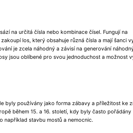
sází na určitá čísla nebo kombinace čísel. Fungují na
zakoupí los, který obsahuje různá čísla a mají šanci v
ování je zcela náhodný a závisí na generování náhodn
Losy jsou oblíbené pro svou jednoduchost a možnost v
.
e byly používány jako forma zábavy a příležitost ke z
vropě během 15. a 16. století, kdy byly často pořádány
ako například stavbu mostů a nemocnic.