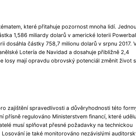
ím tématem, které přitahuje pozornost mnoha lidí. Jedno
ástka 1,586 miliardy dolarů v americké loterii Powerbal
erii dosáhla částky 758,7 milionu dolarů v srpnu 2017. 
nělské Lotería de Navidad a dosahuje přibližně 2,4
že losy mají opravdu obrovský potenciál změnit život 
ro zajištění spravedlivosti a důvěryhodnosti této form
ní přísně regulováno Ministerstvem financí, které udělu
vatelé musí splňovat přesné požadavky na technickou
 Losování je také monitorováno nezávislými auditors