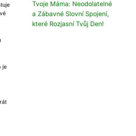
Tvoje Máma: Neodolatelné
tuje
ové
a Zábavné Slovní Spojení,
které Rozjasní Tvůj Den!
u
 je
rát