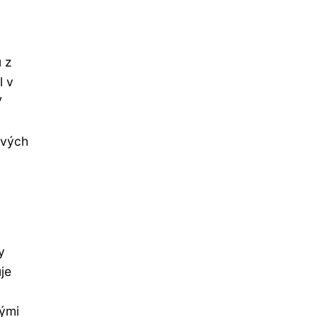
u z
l v
V
svých
y
je
kými