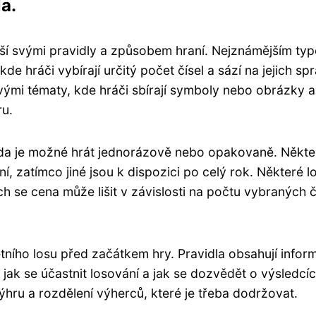
a.
iší svými pravidly a způsobem hraní. Nejznámějším typ
e hráči vybírají určitý počet čísel a sází na jejich sp
vými tématy, kde hráči sbírají symboly nebo obrázky a
ru.
m, zda je možné hrát jednorázově nebo opakovaně. Někte
, zatímco jiné jsou k dispozici po celý rok. Některé l
ch se cena může lišit v závislosti na počtu vybraných č
étního losu před začátkem hry. Pravidla obsahují infor
jak se účastnit losování a jak se dozvědět o výsledcíc
ru a rozdělení výherců, které je třeba dodržovat.