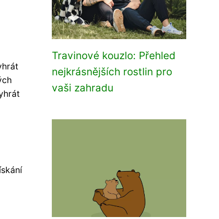
Travinové kouzlo: Přehled
yhrát
nejkrásnějších rostlin pro
ých
vaši zahradu
yhrát
ískání