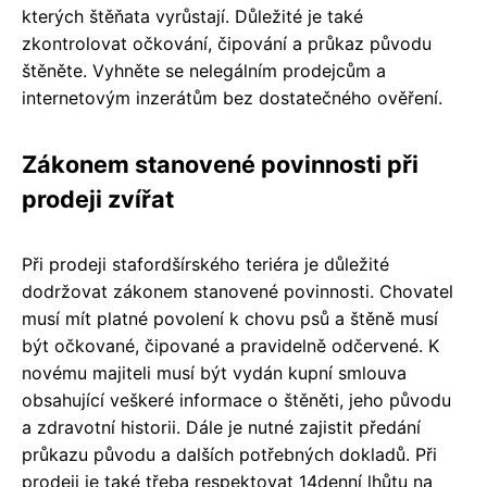
kterých štěňata vyrůstají. Důležité je také
zkontrolovat očkování, čipování a průkaz původu
štěněte. Vyhněte se nelegálním prodejcům a
internetovým inzerátům bez dostatečného ověření.
Zákonem stanovené povinnosti při
prodeji zvířat
Při prodeji stafordšírského teriéra je důležité
dodržovat zákonem stanovené povinnosti. Chovatel
musí mít platné povolení k chovu psů a štěně musí
být očkované, čipované a pravidelně odčervené. K
novému majiteli musí být vydán kupní smlouva
obsahující veškeré informace o štěněti, jeho původu
a zdravotní historii. Dále je nutné zajistit předání
průkazu původu a dalších potřebných dokladů. Při
prodeji je také třeba respektovat 14denní lhůtu na