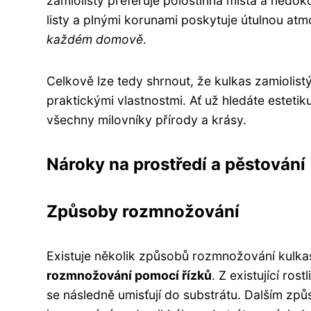
zamiolistý preferuje polostinná místa a nedo
listy a plnými korunami poskytuje útulnou atm
každém domově
.
Celkově lze tedy shrnout, že kulkas zamiolis
praktickými vlastnostmi. Ať už hledáte estetik
všechny milovníky přírody a krásy.
Nároky na prostředí a pěstování
Způsoby rozmnožování
Existuje několik způsobů rozmnožování kulkas
rozmnožování pomocí řízků
. Z existující ros
se následně umisťují do substrátu. Dalším zp