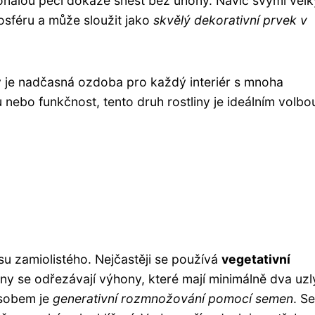
konalou péči dokáže snést bez úhony. Navíc svými vel
osféru a může sloužit jako
skvělý dekorativní prvek v
tý je nadčasná ozdoba pro každý interiér s mnoha
u nebo funkčnost, tento druh rostliny je ideálním volbo
u zamiolistého. Nejčastěji se používá
vegetativní
tliny se odřezávají výhony, které mají minimálně dva uzly
ůsobem je
generativní rozmnožování pomocí semen
. S