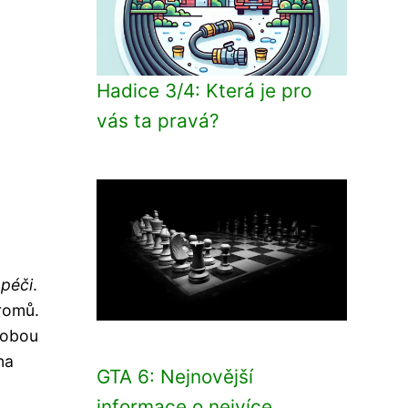
Hadice 3/4: Která je pro
vás ta pravá?
péči
.
tromů.
dobou
na
GTA 6: Nejnovější
informace o nejvíce