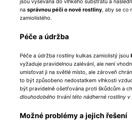
jsou vysévána do vlhkého substrátu a následn
na
správnou péči o nové rostliny
, aby se co 
zamiolistého.
Péče a údržba
Péče a údržba rostliny kulkas zamiolistý jsou
vyžaduje pravidelnou zalévání, ale není vhodné
umisťovat ji na světlé místo, ale zároveň chrá
to být způsobeno nedostatkem vlhkosti vzdu
být pravidelně ošetřována proti škůdcům a 
dlouhodobého trvání této nádherné rostliny v i
Možné problémy a jejich řešení