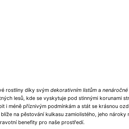
vé rostliny díky svým
dekorativním listům
a
nenáročné 
štných lesů, kde se vyskytuje pod stinnými korunami s
it i méně příznivým podmínkám a stát se krásnou oz
blíže na pěstování kulkasu zamiolistého, jeho nároky 
dravotní benefity pro naše prostředí.