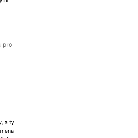
kými
u pro
, a ty
emena