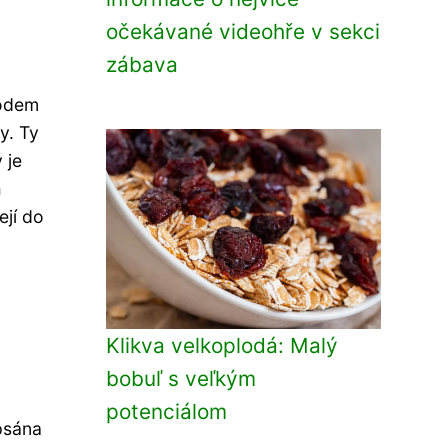
očekávané videohře v sekci
zábava
vodem
ty. Ty
 je
a
ejí do
Klikva velkoplodá: Malý
bobuľ s veľkým
potenciálom
psána