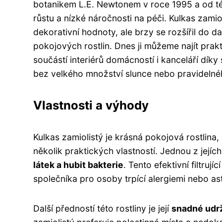
botanikem L.E. Newtonem v roce 1995 a od té
růstu a nízké náročnosti na péči. Kulkas zami
dekorativní hodnoty, ale brzy se rozšířil do da
pokojových rostlin. Dnes ji můžeme najít prak
součástí interiérů domácností i kanceláří dík
bez velkého množství slunce nebo pravidelné
Vlastnosti a výhody
Kulkas zamiolistý je krásná pokojová rostlina, 
několik praktických vlastností. Jednou z její
látek a hubit bakterie
. Tento efektivní filtru
společníka pro osoby trpící alergiemi nebo a
Další předností této rostliny je její
snadné udr