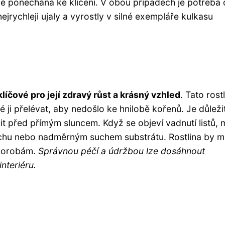
ě ponechána ke klíčení. V obou případech je potřeba 
nejrychleji ujaly a vyrostly v silné exempláře kulkasu
klíčové pro její zdravý růst a krásný vzhled
. Tato rost
 ji přelévat, aby nedošlo ke hnilobě kořenů. Je důleži
nit před přímým sluncem. Když se objeví vadnutí listů,
chu nebo nadměrným suchem substrátu. Rostlina by m
chorobám.
Správnou péčí a údržbou lze dosáhnout
nteriéru.