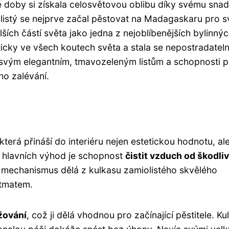
 doby si získala celosvětovou oblibu díky svému sn
olistý se nejprve začal pěstovat na Madagaskaru pro s
lších částí světa jako jedna z nejoblíbenějších bylinný
ticky ve všech koutech světa a stala se nepostradatel
y svým elegantním, tmavozeleným listům a schopnosti př
ho zalévání.
která přináší do interiéru nejen estetickou hodnotu, al
ch hlavních výhod je schopnost
čistit vzduch od škodli
jící mechanismus dělá z kulkasu zamiolistého skvělého
stmatem.
žování
, což ji dělá vhodnou pro začínající pěstitele. Ku