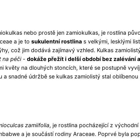
miokulkas nebo prostě jen zamiokulkas, je rostlina pů
aceae a je to
sukulentní rostlina
s velkými, lesklými lis
ýhy, což jim dodává zajímavý vzhled. Kulkas zamiolistý
 na péči
-
dokáže přežít i delší období bez zalévání 
i květy na dlouhých stoncích, které se postupně vyvíj
 a snadné údržbě se kulkas zamiolistý stal oblíbenou
ioculcas zamiifolia
, je rostlina pocházející z východní
Zimbabwe a je součástí rodiny Araceae. Poprvé byla po