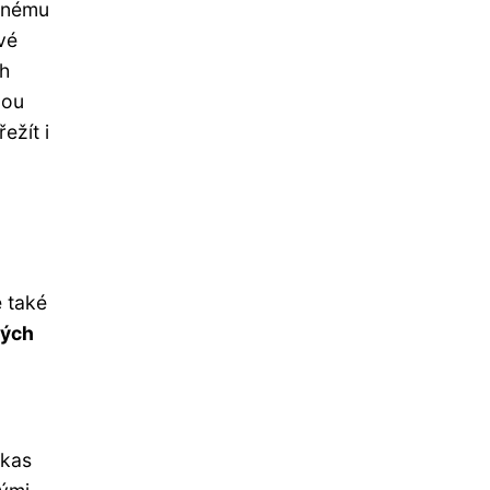
adnému
vé
ch
nou
ežít i
e také
vých
lkas