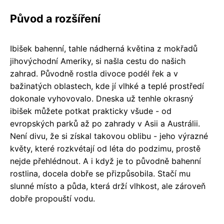
Původ a rozšíření
Ibišek bahenní, tahle nádherná květina z mokřadů
jihovýchodní Ameriky, si našla cestu do našich
zahrad. Původně rostla divoce podél řek a v
bažinatých oblastech, kde jí vlhké a teplé prostředí
dokonale vyhovovalo. Dneska už tenhle okrasný
ibišek můžete potkat prakticky všude - od
evropských parků až po zahrady v Asii a Austrálii.
Není divu, že si získal takovou oblibu - jeho výrazné
květy, které rozkvétají od léta do podzimu, prostě
nejde přehlédnout. A i když je to původně bahenní
rostlina, docela dobře se přizpůsobila. Stačí mu
slunné místo a půda, která drží vlhkost, ale zároveň
dobře propouští vodu.