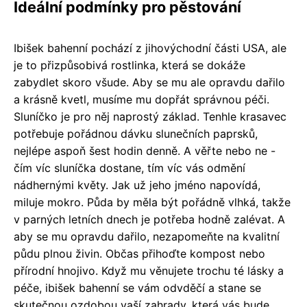
Ideální podmínky pro pěstování
Ibišek bahenní pochází z jihovýchodní části USA, ale
je to přizpůsobivá rostlinka, která se dokáže
zabydlet skoro všude. Aby se mu ale opravdu dařilo
a krásně kvetl, musíme mu dopřát správnou péči.
Sluníčko je pro něj naprostý základ. Tenhle krasavec
potřebuje pořádnou dávku slunečních paprsků,
nejlépe aspoň šest hodin denně. A věřte nebo ne -
čím víc sluníčka dostane, tím víc vás odmění
nádhernými květy. Jak už jeho jméno napovídá,
miluje mokro. Půda by měla být pořádně vlhká, takže
v parných letních dnech je potřeba hodně zalévat. A
aby se mu opravdu dařilo, nezapomeňte na kvalitní
půdu plnou živin. Občas přihoďte kompost nebo
přírodní hnojivo. Když mu věnujete trochu té lásky a
péče, ibišek bahenní se vám odvděčí a stane se
skutečnou ozdobou vaší zahrady, která vás bude