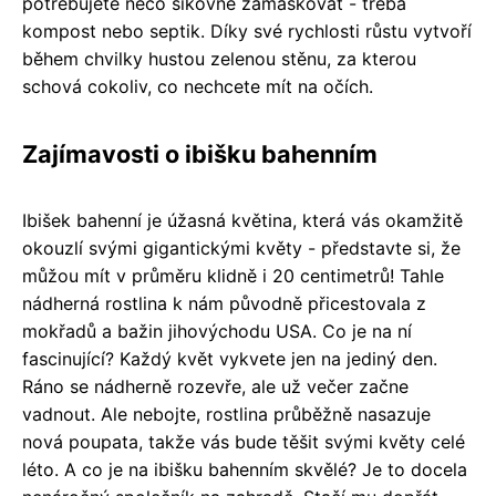
potřebujete něco šikovně zamaskovat - třeba
kompost nebo septik. Díky své rychlosti růstu vytvoří
během chvilky hustou zelenou stěnu, za kterou
schová cokoliv, co nechcete mít na očích.
Zajímavosti o ibišku bahenním
Ibišek bahenní je úžasná květina, která vás okamžitě
okouzlí svými gigantickými květy - představte si, že
můžou mít v průměru klidně i 20 centimetrů! Tahle
nádherná rostlina k nám původně přicestovala z
mokřadů a bažin jihovýchodu USA. Co je na ní
fascinující? Každý květ vykvete jen na jediný den.
Ráno se nádherně rozevře, ale už večer začne
vadnout. Ale nebojte, rostlina průběžně nasazuje
nová poupata, takže vás bude těšit svými květy celé
léto. A co je na ibišku bahenním skvělé? Je to docela