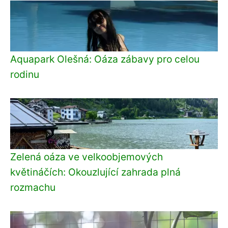
Aquapark Olešná: Oáza zábavy pro celou
rodinu
Zelená oáza ve velkoobjemových
květináčích: Okouzlující zahrada plná
rozmachu