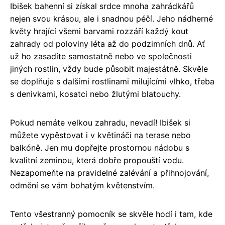
Ibišek bahenní si získal srdce mnoha zahrádkářů
nejen svou krásou, ale i snadnou péčí. Jeho nádherné
květy hrající všemi barvami rozzáří každý kout
zahrady od poloviny léta až do podzimních dnů. Ať
už ho zasadíte samostatně nebo ve společnosti
jiných rostlin, vždy bude působit majestátně. Skvěle
se doplňuje s dalšími rostlinami milujícími vlhko, třeba
s denivkami, kosatci nebo žlutými blatouchy.
Pokud nemáte velkou zahradu, nevadí! Ibišek si
můžete vypěstovat i v květináči na terase nebo
balkóně. Jen mu dopřejte prostornou nádobu s
kvalitní zeminou, která dobře propouští vodu.
Nezapomeňte na pravidelné zalévání a přihnojování,
odmění se vám bohatým květenstvím.
Tento všestranný pomocník se skvěle hodí i tam, kde