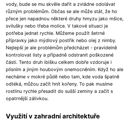
vody, bude se mu skvěle dařit a zvládne odolávat
různým problémům. Občas se ale může stát, že ho
přece jen napadnou některé druhy hmyzu jako mšice,
svilušky nebo třeba molice. V takové situaci je
potřeba jednat rychle. Můžeme použít šetrné
přípravky jako mýdlový postřik nebo olej z nimby.
Nejlepší je ale problémům předcházet - pravidelně
kontrolovat listy a případně odstranit poškozené
části. Tento druh ibišku celkem dobře vzdoruje i
plísním a jiným houbovým onemocněním. Když ho ale
necháme v mokré půdě nebo tam, kde voda špatně
odtéká, můžou začít hnít kořeny. To pak musíme
rostlinu rychle přesadit do sušší zeminy a začít s
opatrnější zálivkou.
Využití v zahradní architektuře