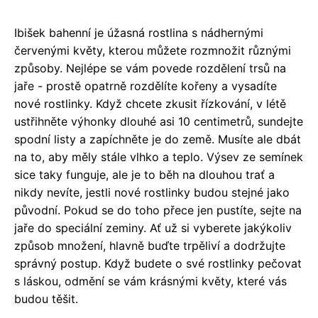
Ibišek bahenní je úžasná rostlina s nádhernými
červenými květy, kterou můžete rozmnožit různými
způsoby. Nejlépe se vám povede rozdělení trsů na
jaře - prostě opatrně rozdělíte kořeny a vysadíte
nové rostlinky. Když chcete zkusit řízkování, v létě
ustřihněte výhonky dlouhé asi 10 centimetrů, sundejte
spodní listy a zapíchněte je do země. Musíte ale dbát
na to, aby měly stále vlhko a teplo. Výsev ze semínek
sice taky funguje, ale je to běh na dlouhou trať a
nikdy nevíte, jestli nové rostlinky budou stejné jako
původní. Pokud se do toho přece jen pustíte, sejte na
jaře do speciální zeminy. Ať už si vyberete jakýkoliv
způsob množení, hlavně buďte trpěliví a dodržujte
správný postup. Když budete o své rostlinky pečovat
s láskou, odmění se vám krásnými květy, které vás
budou těšit.