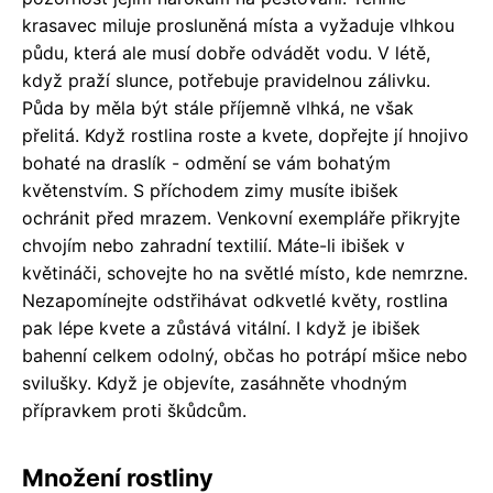
krasavec miluje prosluněná místa a vyžaduje vlhkou
půdu, která ale musí dobře odvádět vodu. V létě,
když praží slunce, potřebuje pravidelnou zálivku.
Půda by měla být stále příjemně vlhká, ne však
přelitá. Když rostlina roste a kvete, dopřejte jí hnojivo
bohaté na draslík - odmění se vám bohatým
květenstvím. S příchodem zimy musíte ibišek
ochránit před mrazem. Venkovní exempláře přikryjte
chvojím nebo zahradní textilií. Máte-li ibišek v
květináči, schovejte ho na světlé místo, kde nemrzne.
Nezapomínejte odstřihávat odkvetlé květy, rostlina
pak lépe kvete a zůstává vitální. I když je ibišek
bahenní celkem odolný, občas ho potrápí mšice nebo
svilušky. Když je objevíte, zasáhněte vhodným
přípravkem proti škůdcům.
Množení rostliny