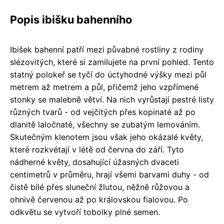
Popis ibišku bahenního
Ibišek bahenní patří mezi půvabné rostliny z rodiny
slézovitých, které si zamilujete na první pohled. Tento
statný polokeř se tyčí do úctyhodné výšky mezi půl
metrem až metrem a půl, přičemž jeho vzpřímené
stonky se malebně větví. Na nich vyrůstají pestré listy
různých tvarů - od vejčitých přes kopinaté až po
dlanitě laločnaté, všechny se zubatým lemováním.
Skutečným klenotem jsou však jeho okázalé květy,
které rozkvétají v létě od června do září. Tyto
nádherné květy, dosahující úžasných dvaceti
centimetrů v průměru, hrají všemi barvami duhy - od
čistě bílé přes sluneční žlutou, něžně růžovou a
ohnivě červenou až po královskou fialovou. Po
odkvětu se vytvoří tobolky plné semen.