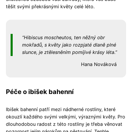
těšit svými překrásnými květy celé léto.
Hibiscus moscheutos, ten něžný obr
mokřadů, s květy jako rozpjaté dlaně plné
slunce, je ztělesněním pomíjivé krásy léta.
Hana Nováková
Péče o ibišek bahenní
Ibišek bahenní patří mezi nádherné rostliny, které
okouzlí každého svými velkými, výraznými květy. Pro
dlouhodobou radost z této rostliny je třeba věnovat
pozornost jejím nárokům na pěstování. Tenhle