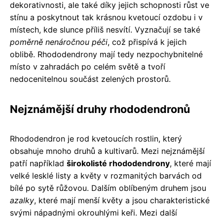
dekorativnosti, ale také díky jejich schopnosti růst ve
stínu a poskytnout tak krásnou kvetoucí ozdobu i v
místech, kde slunce příliš nesvítí. Vyznačují se také
poměrně nenáročnou péči
, což přispívá k jejich
oblibě. Rhododendrony mají tedy nezpochybnitelné
místo v zahradách po celém světě a tvoří
nedocenitelnou součást zelených prostorů.
Nejznámější druhy rhododendronů
Rhododendron je rod kvetoucích rostlin, který
obsahuje mnoho druhů a kultivarů. Mezi nejznámější
patří například
širokolisté rhododendrony
, které mají
velké lesklé listy a květy v rozmanitých barvách od
bílé po sytě růžovou. Dalším oblíbeným druhem jsou
azalky
, které mají menší květy a jsou charakteristické
svými nápadnými okrouhlými keři. Mezi další