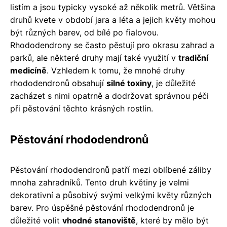
listím a jsou typicky vysoké až několik metrů. Většina
druhů kvete v období jara a léta a jejich květy mohou
být různých barev, od bílé po fialovou.
Rhododendrony se často pěstují pro okrasu zahrad a
parků, ale některé druhy mají také využití v
tradiční
medicíně
. Vzhledem k tomu, že mnohé druhy
rhododendronů obsahují
silné toxiny
, je důležité
zacházet s nimi opatrně a dodržovat správnou péči
při pěstování těchto krásných rostlin.
Pěstování rhododendronů
Pěstování rhododendronů patří mezi oblíbené záliby
mnoha zahradníků. Tento druh květiny je velmi
dekorativní a působivý svými velkými květy různých
barev. Pro úspěšné pěstování rhododendronů je
důležité volit
vhodné stanoviště
, které by mělo být