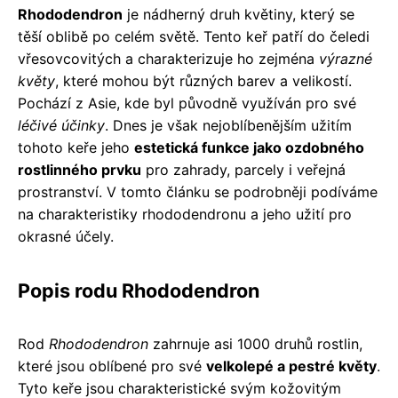
Rhododendron
je nádherný druh květiny, který se
těší oblibě po celém světě. Tento keř patří do čeledi
vřesovcovitých a charakterizuje ho zejména
výrazné
květy
, které mohou být různých barev a velikostí.
Pochází z Asie, kde byl původně využíván pro své
léčivé účinky
. Dnes je však nejoblíbenějším užitím
tohoto keře jeho
estetická funkce jako ozdobného
rostlinného prvku
pro zahrady, parcely i veřejná
prostranství. V tomto článku se podrobněji podíváme
na charakteristiky rhododendronu a jeho užití pro
okrasné účely.
Popis rodu Rhododendron
Rod
Rhododendron
zahrnuje asi 1000 druhů rostlin,
které jsou oblíbené pro své
velkolepé a pestré květy
.
Tyto keře jsou charakteristické svým kožovitým