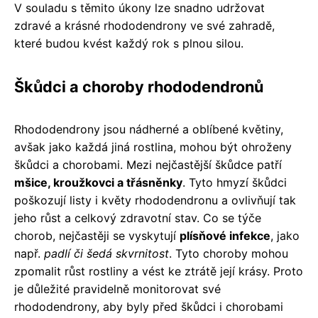
V souladu s těmito úkony lze snadno udržovat
zdravé a krásné rhododendrony ve své zahradě,
které budou kvést každý rok s plnou silou.
Škůdci a choroby rhododendronů
Rhododendrony jsou nádherné a oblíbené květiny,
avšak jako každá jiná rostlina, mohou být ohroženy
škůdci a chorobami. Mezi nejčastější škůdce patří
mšice, kroužkovci a třásněnky
. Tyto hmyzí škůdci
poškozují listy i květy rhododendronu a ovlivňují tak
jeho růst a celkový zdravotní stav. Co se týče
chorob, nejčastěji se vyskytují
plísňové infekce
, jako
např.
padlí či šedá skvrnitost
. Tyto choroby mohou
zpomalit růst rostliny a vést ke ztrátě její krásy. Proto
je důležité pravidelně monitorovat své
rhododendrony, aby byly před škůdci i chorobami