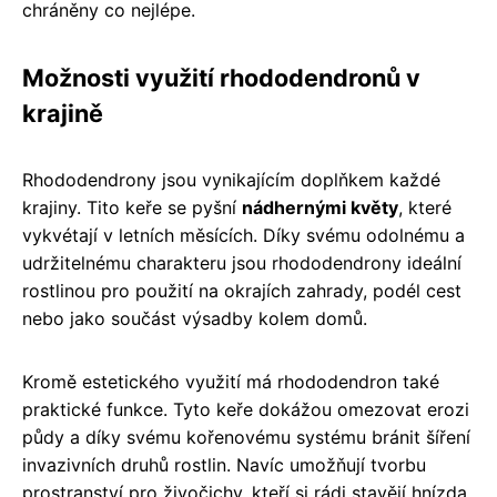
chráněny co nejlépe.
Možnosti využití rhododendronů v
krajině
Rhododendrony jsou vynikajícím doplňkem každé
krajiny. Tito keře se pyšní
nádhernými květy
, které
vykvétají v letních měsících. Díky svému odolnému a
udržitelnému charakteru jsou rhododendrony ideální
rostlinou pro použití na okrajích zahrady, podél cest
nebo jako součást výsadby kolem domů.
Kromě estetického využití má rhododendron také
praktické funkce. Tyto keře dokážou omezovat erozi
půdy a díky svému kořenovému systému bránit šíření
invazivních druhů rostlin. Navíc umožňují tvorbu
prostranství pro živočichy, kteří si rádi stavějí hnízda