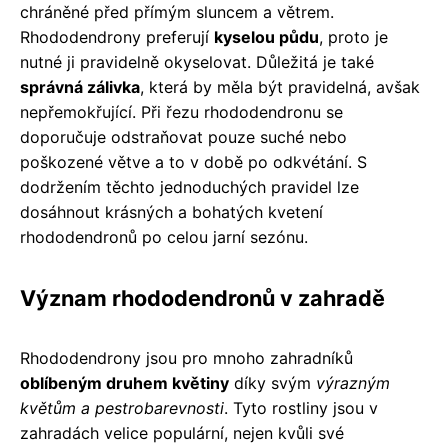
chráněné před přímým sluncem a větrem.
Rhododendrony preferují
kyselou půdu
, proto je
nutné ji pravidelně okyselovat. Důležitá je také
správná zálivka
, která by měla být pravidelná, avšak
nepřemokřující. Při řezu rhododendronu se
doporučuje odstraňovat pouze suché nebo
poškozené větve a to v době po odkvétání. S
dodržením těchto jednoduchých pravidel lze
dosáhnout krásných a bohatých kvetení
rhododendronů po celou jarní sezónu.
Význam rhododendronů v zahradě
Rhododendrony jsou pro mnoho zahradníků
oblíbeným druhem květiny
díky svým
výrazným
květům a pestrobarevnosti
. Tyto rostliny jsou v
zahradách velice populární, nejen kvůli své