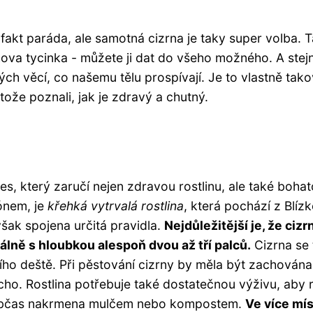
 fakt paráda, ale samotná cizrna je taky super volba. T
chova tycinka - můžete ji dat do všeho možného. A stej
ch věcí, co našemu tělu prospívají. Je to vlastně tak
protože poznali, jak je zdravý a chutný.
s, který zaručí nejen zdravou rostlinu, ale také boha
ónem, je
křehká vytrvalá rostlina
, která pochází z Blíz
šak spojena určitá pravidla.
Nejdůležitější je, že cizr
álně s hloubkou alespoň dvou až tří palců.
Cizrna se 
ního deště. Při pěstování cizrny by měla být zachována
ucho. Rostlina potřebuje také dostatečnou výživu, aby 
a občas nakrmena mulčem nebo kompostem.
Ve více mí