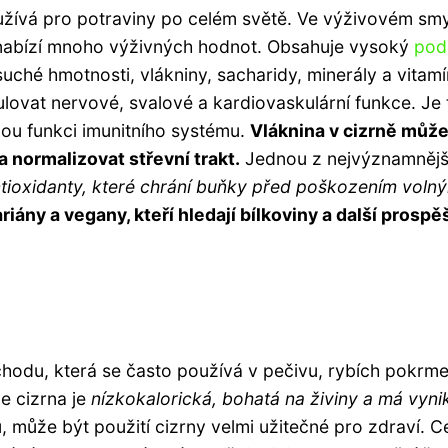
používá pro potraviny po celém světě. Ve výživovém smy
a nabízí mnoho výživných hodnot. Obsahuje vysoký
podí
suché hmotnosti, vlákniny, sacharidy, minerály a vitamí
lovat nervové, svalové a kardiovaskulární funkce. Je
nou funkci imunitního systému.
Vláknina v cizrně může
 normalizovat střevní trakt.
Jednou z nejvýznamnějš
ntioxidanty, které chrání buňky před poškozením voln
iány a vegany, kteří hledají bílkoviny a další prosp
ýchodu, která se často používá v pečivu, rybích pokrm
e cizrna je
nízkokalorická, bohatá na živiny a má vynik
ou, může být použití cizrny velmi užitečné pro zdraví. C