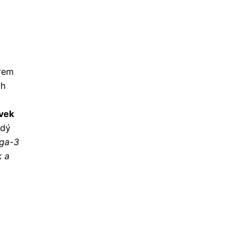
arem
ch
évek
ždý
ega-3
k a