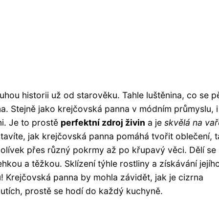
hou historii už od starověku. Tahle luštěnina, co se p
na. Stejně jako krejčovská panna v módním průmyslu, i
i. Je to prostě
perfektní zdroj živin
a je
skvělá na vař
stavíte, jak krejčovská panna pomáhá tvořit oblečení, 
olívek přes různý pokrmy až po křupavý věci. Dělí se
hkou a těžkou. Sklízení týhle rostliny a získávání jejíh
! Krejčovská panna by mohla závidět, jak je cizrna
chutích, prostě se hodí do každý kuchyně.