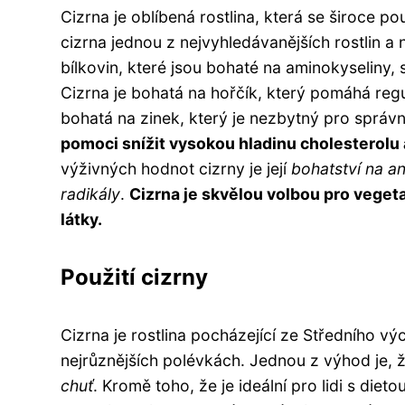
Cizrna je oblíbená rostlina, která se široce 
cizrna jednou z nejvyhledávanějších rostlin 
bílkovin, které jsou bohaté na aminokyseliny, 
Cizrna je bohatá na hořčík, který pomáhá regu
bohatá na zinek, který je nezbytný pro správ
pomoci snížit vysokou hladinu cholesterolu a
výživných hodnot cizrny je její
bohatství na a
radikály
.
Cizrna je skvělou volbou pro vegetar
látky.
Použití cizrny
Cizrna je rostlina pocházející ze Středního v
nejrůznějších polévkách. Jednou z výhod je, ž
chuť
. Kromě toho, že je ideální pro lidi s diet