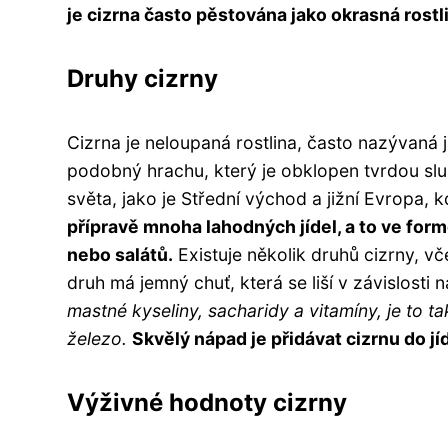
je cizrna často pěstována jako okrasná rostl
Druhy cizrny
Cizrna je neloupaná rostlina, často nazývaná 
podobný hrachu, který je obklopen tvrdou slu
světa, jako je Střední východ a jižní Evropa,
přípravě mnoha lahodných jídel, a to ve fo
nebo salátů.
Existuje několik druhů cizrny, vč
druh má jemný chuť, která se liší v závislosti n
mastné kyseliny, sacharidy a vitamíny, je to ta
železo.
Skvělý nápad je přidávat cizrnu do jí
Výživné hodnoty cizrny