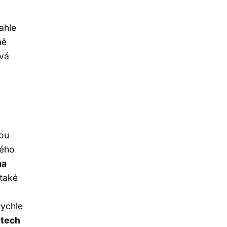
ahle
ně
ová
tou
kého
na
také
rychle
stech