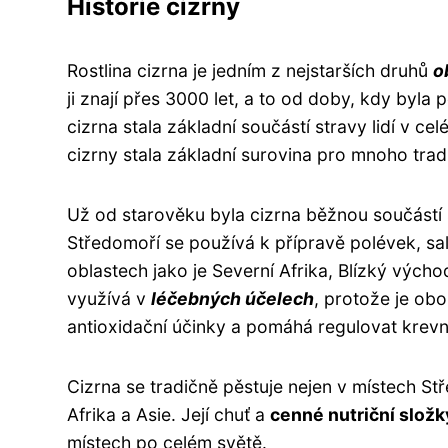
Historie cizrny
Rostlina cizrna je jedním z nejstarších druhů
o
ji znají přes 3000 let, a to od doby, kdy byl
cizrna stala základní součástí stravy lidí v ce
cizrny stala základní surovina pro mnoho tradi
Už od starověku byla cizrna běžnou součástí 
Středomoří se používá k přípravě polévek, sal
oblastech jako je Severní Afrika, Blízký výcho
využívá v
léčebných účelech
, protože je ob
antioxidační účinky a pomáhá regulovat krevní
Cizrna se tradičně pěstuje nejen v místech Stře
Afrika a Asie. Její chuť a
cenné nutriční složk
místech po celém světě.