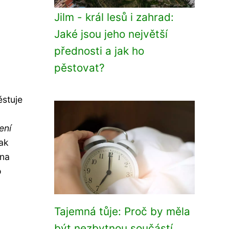
Jilm - král lesů i zahrad:
Jaké jsou jeho největší
přednosti a jak ho
pěstovat?
ěstuje
ení
tak
 na
o
Tajemná tůje: Proč by měla
být nezbytnou součástí