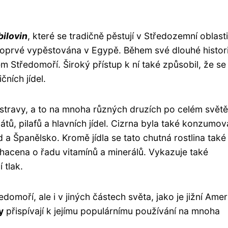
bilovin
, které se tradičně pěstují v Středozemní oblasti
a poprvé vypěstována v Egypě. Během své dlouhé histor
lém Středomoří. Široký přístup k ní také způsobil, že se
čních jídel.
stravy, a to na mnoha různých druzích po celém světě
átů, pilafů a hlavních jídel. Cizrna byla také konzumo
d a Španělsko. Kromě jídla se tato chutná rostlina také
ohacena o řadu vitamínů a minerálů. Vykazuje také
 tlak.
domoří, ale i v jiných částech světa, jako je jižní Amer
y
přispívají k jejímu populárnímu používání na mnoha