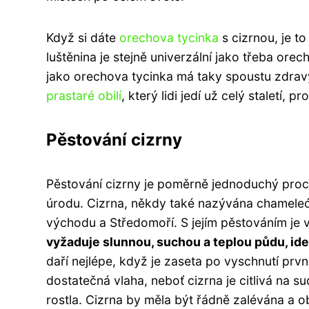
Když si dáte
orechova tycinka
s cizrnou, je to
luštěnina je stejně univerzální jako třeba ore
jako orechova tycinka má taky spoustu zdravý
prastaré obilí
, který lidi jedí už celý staletí, 
Pěstování cizrny
Pěstování cizrny je poměrně jednoduchý proce
úrodu. Cizrna, někdy také nazývána chamele
východu a Středomoří. S jejím pěstováním je v
vyžaduje slunnou, suchou a teplou půdu, ide
daří nejlépe, když je zaseta po vyschnutí prv
dostatečná vlaha, neboť cizrna je citlivá na s
rostla. Cizrna by měla být řádně zalévána 