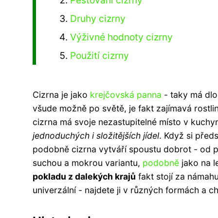
Pěstování cizrny
Druhy cizrny
Výživné hodnoty cizrny
Použití cizrny
Cizrna je jako
krejčovská panna
- taky má dlou
všude možně po světě, je fakt zajímavá rostli
cizrna má svoje nezastupitelné místo v kuchyn
jednoduchých i složitějších jídel
. Když si před
podobně cizrna vytváří spoustu dobrot - od p
suchou a mokrou variantu,
podobně
jako na le
pokladu z dalekých krajů
fakt stojí za námahu
univerzální - najdete ji v různých formách a 