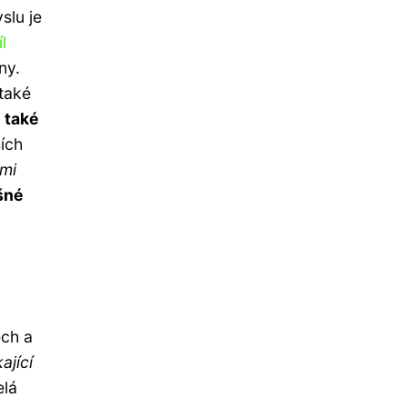
slu je
l
ny.
 také
 také
ích
ými
ěšné
ech a
ající
elá