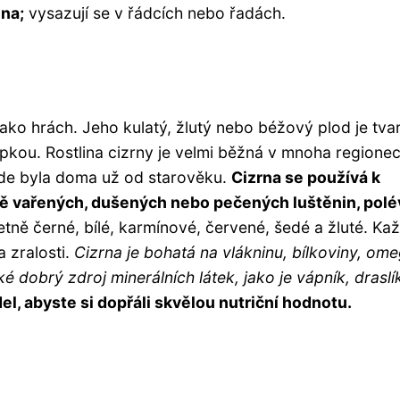
ina;
vysazují se v řádcích nebo řadách.
jako hrách. Jeho kulatý, žlutý nebo béžový plod je tv
pkou. Rostlina cizrny je velmi běžná v mnoha regione
 kde byla doma už od starověku.
Cizrna se používá k
rmě vařených, dušených nebo pečených luštěnin, pol
etně černé, bílé, karmínové, červené, šedé a žluté. Ka
a zralosti.
Cizrna je bohatá na vlákninu, bílkoviny, om
ké dobrý zdroj minerálních látek, jako je vápník, draslí
del, abyste si dopřáli skvělou nutriční hodnotu.