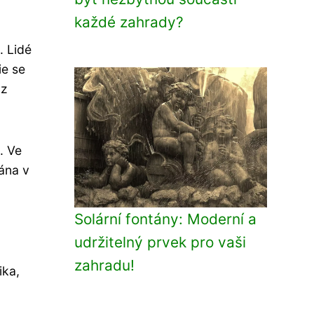
každé zahrady?
. Lidé
ie se
 z
. Ve
vána v
Solární fontány: Moderní a
udržitelný prvek pro vaši
zahradu!
ika,