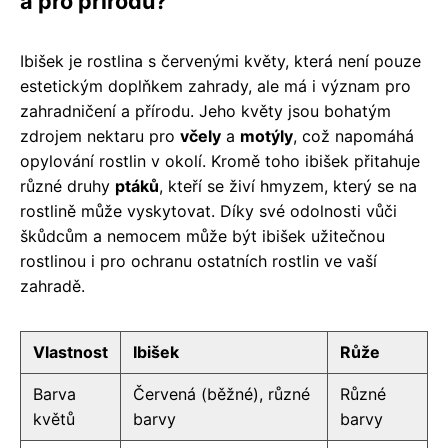
a pro přírodu?
Ibišek je rostlina s červenými květy, která není pouze
estetickým doplňkem zahrady, ale má i význam pro
zahradničení a přírodu. Jeho květy jsou bohatým
zdrojem nektaru pro
včely
a
motýly
, což napomáhá
opylování rostlin v okolí. Kromě toho ibišek přitahuje
různé druhy
ptáků
, kteří se živí hmyzem, který se na
rostlině může vyskytovat. Díky své odolnosti vůči
škůdcům a nemocem může být ibišek užitečnou
rostlinou i pro ochranu ostatních rostlin ve vaší
zahradě.
Vlastnost
Ibišek
Růže
Barva
Červená (běžné), různé
Různé
květů
barvy
barvy