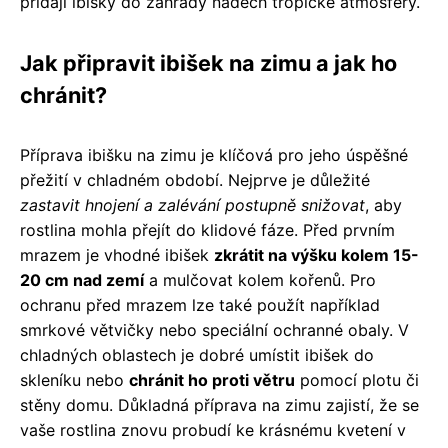
přidají ibišky do zahrady nádech tropické atmosféry.
Jak připravit ibišek na zimu a jak ho
chránit?
Příprava ibišku na zimu je klíčová pro jeho úspěšné
přežití v chladném období. Nejprve je důležité
zastavit hnojení a zalévání postupně snižovat
, aby
rostlina mohla přejít do klidové fáze. Před prvním
mrazem je vhodné ibišek
zkrátit na výšku kolem 15-
20 cm nad zemí
a mulčovat kolem kořenů. Pro
ochranu před mrazem lze také použít například
smrkové větvičky nebo speciální ochranné obaly. V
chladných oblastech je dobré umístit ibišek do
skleníku nebo
chránit ho proti větru
pomocí plotu či
stěny domu. Důkladná příprava na zimu zajistí, že se
vaše rostlina znovu probudí ke krásnému kvetení v