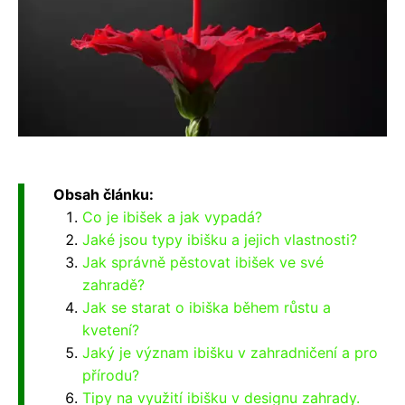
Obsah článku:
Co je ibišek a jak vypadá?
Jaké jsou typy ibišku a jejich vlastnosti?
Jak správně pěstovat ibišek ve své
zahradě?
Jak se starat o ibiška během růstu a
kvetení?
Jaký je význam ibišku v zahradničení a pro
přírodu?
Tipy na využití ibišku v designu zahrady.