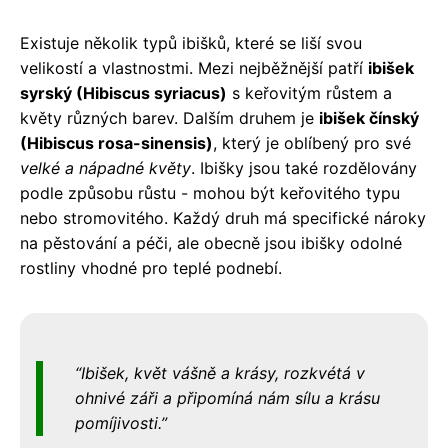
Existuje několik typů ibišků, které se liší svou
velikostí a vlastnostmi. Mezi nejběžnější patří
ibišek
syrský (Hibiscus syriacus)
s keřovitým růstem a
květy různých barev. Dalším druhem je
ibišek čínský
(Hibiscus rosa-sinensis)
, který je oblíbený pro své
velké a nápadné květy
. Ibišky jsou také rozdělovány
podle způsobu růstu - mohou být keřovitého typu
nebo stromovitého. Každý druh má specifické nároky
na pěstování a péči, ale obecně jsou ibišky odolné
rostliny vhodné pro teplé podnebí.
Ibišek, květ vášně a krásy, rozkvétá v
ohnivé záři a připomíná nám sílu a krásu
pomíjivosti.