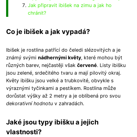
Jak připravit ibišek na zimu a jak ho
chránit?
Co je ibišek a jak vypadá?
Ibišek je rostlina patřící do čeledi slézovitých a je
známý svými
nádhernými květy
, které mohou být
různých barev, nejčastěji však
červené
. Listy ibišku
jsou zelené, srdečitého tvaru a mají pilovitý okraj.
Květy ibišku jsou velké a trubkovité, obvykle s
výraznými tyčinkami a pestíkem. Rostlina může
dorůstat výšky až 2 metry a je oblíbená pro svou
dekorativní hodnotu
v zahradách.
Jaké jsou typy ibišku a jejich
vlastnosti?