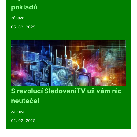
pokladů
zábava
05. 02. 2025
S revolucí SledovaniTV už vám nic
neuteče!
zábava
02. 02. 2025