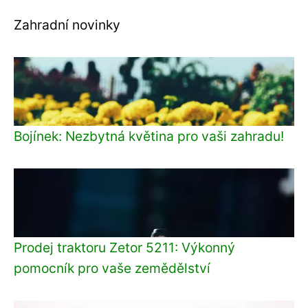
Zahradní novinky
Bojínek: Nezbytná květina pro vaši zahradu!
Prodej traktoru Zetor 5211: Výkonný
pomocník pro vaše zemědělství