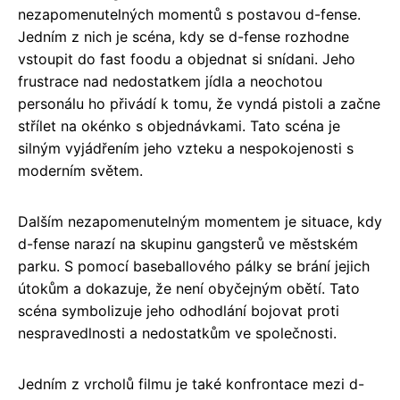
nezapomenutelných momentů s postavou d-fense.
Jedním z nich je scéna, kdy se d-fense rozhodne
vstoupit do fast foodu a objednat si snídani. Jeho
frustrace nad nedostatkem jídla a neochotou
personálu ho přivádí k tomu, že vyndá pistoli a začne
střílet na okénko s objednávkami. Tato scéna je
silným vyjádřením jeho vzteku a nespokojenosti s
moderním světem.
Dalším nezapomenutelným momentem je situace, kdy
d-fense narazí na skupinu gangsterů ve městském
parku. S pomocí baseballového pálky se brání jejich
útokům a dokazuje, že není obyčejným obětí. Tato
scéna symbolizuje jeho odhodlání bojovat proti
nespravedlnosti a nedostatkům ve společnosti.
Jedním z vrcholů filmu je také konfrontace mezi d-