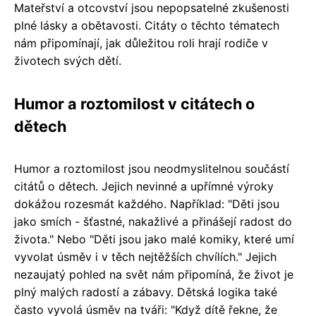
Mateřství a otcovství jsou nepopsatelné zkušenosti
plné lásky a obětavosti. Citáty o těchto tématech
nám připomínají, jak důležitou roli hrají rodiče v
životech svých dětí.
Humor a roztomilost v citátech o
dětech
Humor a roztomilost jsou neodmyslitelnou součástí
citátů o dětech. Jejich nevinné a upřímné výroky
dokážou rozesmát každého. Například: "Děti jsou
jako smích - šťastné, nakažlivé a přinášejí radost do
života." Nebo "Děti jsou jako malé komiky, které umí
vyvolat úsměv i v těch nejtěžších chvílích." Jejich
nezaujatý pohled na svět nám připomíná, že život je
plný malých radostí a zábavy. Dětská logika také
často vyvolá úsměv na tváři: "Když dítě řekne, že