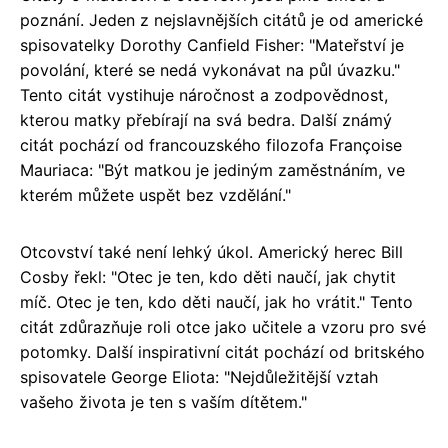
poznání. Jeden z nejslavnějších citátů je od americké
spisovatelky Dorothy Canfield Fisher: "Mateřství je
povolání, které se nedá vykonávat na půl úvazku."
Tento citát vystihuje náročnost a zodpovědnost,
kterou matky přebírají na svá bedra. Další známý
citát pochází od francouzského filozofa Françoise
Mauriaca: "Být matkou je jediným zaměstnáním, ve
kterém můžete uspět bez vzdělání."
Otcovství také není lehký úkol. Americký herec Bill
Cosby řekl: "Otec je ten, kdo děti naučí, jak chytit
míč. Otec je ten, kdo děti naučí, jak ho vrátit." Tento
citát zdůrazňuje roli otce jako učitele a vzoru pro své
potomky. Další inspirativní citát pochází od britského
spisovatele George Eliota: "Nejdůležitější vztah
vašeho života je ten s vaším dítětem."