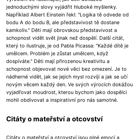
jednoduchými slovy vyjádřit hluboké myšlenky.
Například Albert Einstein řekl: "Logika tě odvede od
bodu A do bodu B, ale představivost tě dostane
kamkoliv." Děti mají obrovskou představivost a
schopnost vidět svět jinak než dospělí. Další citát,
který to ilustruje, je od Pabla Picassa: "Každé dítě je
umělcem. Problém je zůstat umělcem, když
dospíváte." Děti mají přirozenou kreativitu a
schopnost objevovat nové věci bez omezení. Je to
nádherné vidět, jak se jejich mysl rozvíjí a jak se učí
novým věcem každý den. Ve svých výrocích dokážou
vyjadřovat moudrost, kterou bychom jako dospělci
mohli obdivovat a inspirativní pro nás samotné.
Citáty o mateřství a otcovství
Citáty o mateřství a otcovství jsou plné emocí a