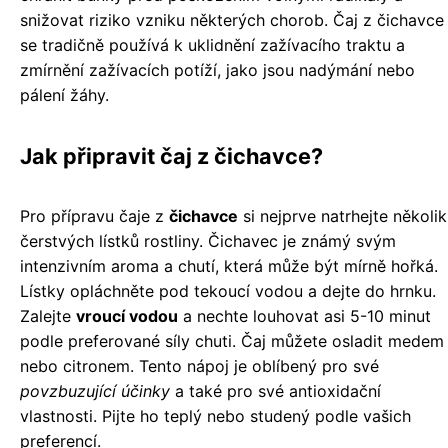
snižovat riziko vzniku některých chorob. Čaj z čichavce
se tradičně používá k uklidnění zažívacího traktu a
zmírnění zažívacích potíží, jako jsou nadýmání nebo
pálení žáhy.
Jak připravit čaj z čichavce?
Pro přípravu čaje z
čichavce
si nejprve natrhejte několik
čerstvých lístků rostliny. Čichavec je známý svým
intenzivním aroma a chutí, která může být mírně hořká.
Lístky opláchněte pod tekoucí vodou a dejte do hrnku.
Zalejte
vroucí vodou
a nechte louhovat asi 5-10 minut
podle preferované síly chuti. Čaj můžete osladit medem
nebo citronem. Tento nápoj je oblíbený pro své
povzbuzující účinky
a také pro své antioxidační
vlastnosti. Pijte ho teplý nebo studený podle vašich
preferencí.