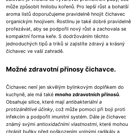
může způsobit hnilobu kořenů. Pro lepší růst a bohatší
aroma listů doporučujeme pravidelně hnojit čichavec
organickým hnojivem. Rostlinu je také dobré pravidelně
prořezávat, aby se podpořil nový růst a zachovala se
kompaktní forma keře. S dodržováním těchto
jednoduchých tipů a triků si zajistíte zdravý a krásný
čichavec ve vaší zahradě.
Možné zdravotní přínosy čichavce.
Čichavec není jen skvělým bylinkovým doplňkem do
kuchyně, ale má také
mnoho zdravotních přínosů
.
Obsahuje silice, které mají
antibakteriální a
protizánětlivé účinky
, což může pomoci při boji proti
infekcím a podpořit imunitní systém. Dále je čichavec
známý svými
antioxidačními vlastnostmi
, které mohou
chránit buňky před poškozením volnými radikály a