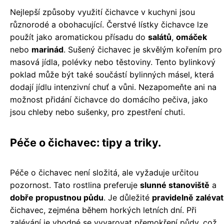
Nejlepší způsoby využití čichavce v kuchyni jsou
různorodé a obohacující. Čerstvé lístky čichavce lze
použít jako aromatickou přísadu do
salátů
,
omáček
nebo
marinád
. Sušený čichavec je skvělým kořením pro
masová jídla, polévky nebo těstoviny. Tento bylinkový
poklad může být také součástí bylinných másel, která
dodají jídlu intenzivní chuť a vůni. Nezapomeňte ani na
možnost přidání čichavce do domácího pečiva, jako
jsou chleby nebo sušenky, pro zpestření chuti.
Péče o čichavec: tipy a triky.
Péče o čichavec není složitá, ale vyžaduje určitou
pozornost. Tato rostlina preferuje
slunné stanoviště
a
dobře propustnou půdu
. Je důležité
pravidelně zalévat
čichavec, zejména během horkých letních dní. Při
zalévání je vhodné se vyvarovat přemokření půdy, což