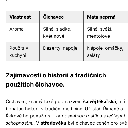
Vlastnost
Čichavec
Máta peprná
Aroma
Silné, sladké,
Silné, svěží,
květinové
mentolové
Použití v
Dezerty, nápoje
Nápoje, omáčky,
kuchyni
saláty
Zajímavosti o historii a tradičních
použitích čichavce.
Čichavec, známý také pod názvem
šalvěj lékařská
, má
bohatou historii v tradiční medicíně. Už staří Římané a
Řekové ho považovali za
posvátnou rostlinu s léčivými
schopnostmi
. V
středověku
byl čichavec ceněn pro své