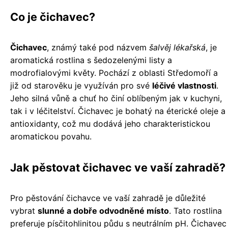
Co je čichavec?
Čichavec
, známý také pod názvem
šalvěj lékařská
, je
aromatická rostlina s šedozelenými listy a
modrofialovými květy. Pochází z oblasti Středomoří a
již od starověku je využíván pro své
léčivé vlastnosti
.
Jeho silná vůně a chuť ho činí oblíbeným jak v kuchyni,
tak i v léčitelství. Čichavec je bohatý na éterické oleje a
antioxidanty, což mu dodává jeho charakteristickou
aromatickou povahu.
Jak pěstovat čichavec ve vaší zahradě?
Pro pěstování čichavce ve vaší zahradě je důležité
vybrat
slunné a dobře odvodněné místo
. Tato rostlina
preferuje písčitohlinitou půdu s neutrálním pH. Čichavec