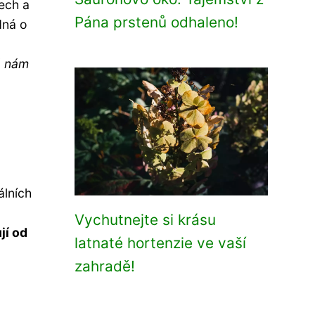
ech a
Pána prstenů odhaleno!
dná o
á nám
álních
Vychutnejte si krásu
jí od
latnaté hortenzie ve vaší
zahradě!