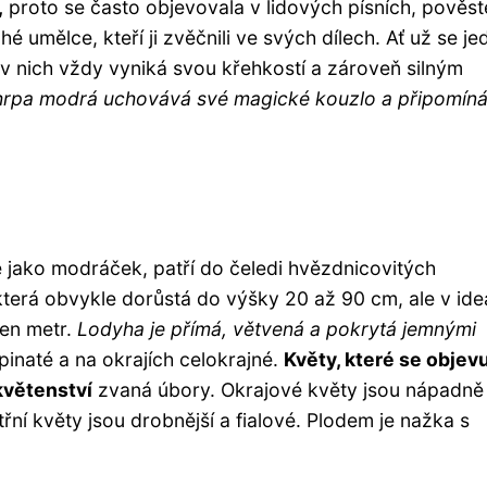
,
proto se často objevovala v lidových písních, pověst
é umělce, kteří ji zvěčnili ve svých dílech. Ať už se je
 v nich vždy vyniká svou křehkostí a zároveň silným
 chrpa modrá uchovává své magické kouzlo a připomín
jako modráček, patří do čeledi hvězdnicovitých
která obvykle dorůstá do výšky 20 až 90 cm, ale v ide
en metr.
Lodyha je přímá, větvená a pokrytá jemnými
pinaté a na okrajích celokrajné.
Květy, které se objevu
květenství
zvaná úbory. Okrajové květy jsou nápadně
ní květy jsou drobnější a fialové. Plodem je nažka s