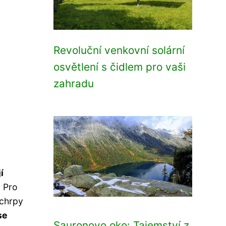
Revoluční venkovní solární
osvětlení s čidlem pro vaši
zahradu
í
.
Pro
 chrpy
se
Sauronovo oko: Tajemství z