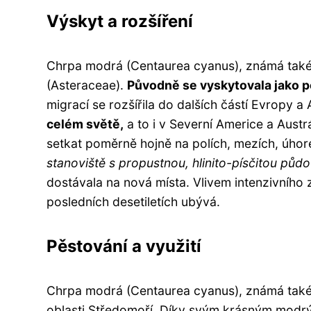
Výskyt a rozšíření
Chrpa modrá (Centaurea cyanus), známá také 
(Asteraceae).
Původně se vyskytovala jako po
migrací se rozšířila do dalších částí Evropy a 
celém světě,
a to i v Severní Americe a Austr
setkat poměrně hojně na polích, mezích, úhore
stanoviště s propustnou, hlinito-písčitou půdo
dostávala na nová místa. Vlivem intenzivního z
posledních desetiletích ubývá.
Pěstování a využití
Chrpa modrá (Centaurea cyanus), známá také j
oblasti Středomoří. Díky svým krásným modrým