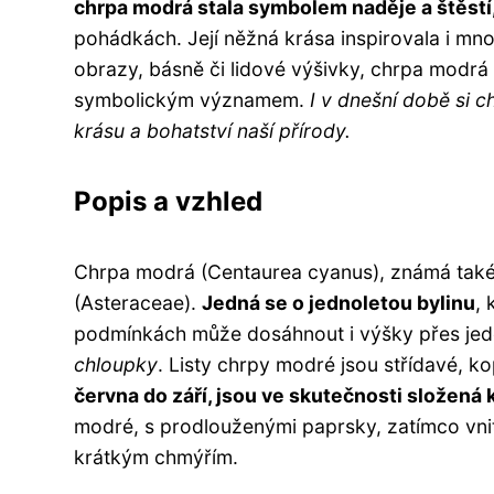
chrpa modrá stala symbolem naděje a štěstí
pohádkách. Její něžná krása inspirovala i mnoh
obrazy, básně či lidové výšivky, chrpa modrá
symbolickým významem.
I v dnešní době si
krásu a bohatství naší přírody.
Popis a vzhled
Chrpa modrá (Centaurea cyanus), známá také 
(Asteraceae).
Jedná se o jednoletou bylinu
, 
podmínkách může dosáhnout i výšky přes jed
chloupky
. Listy chrpy modré jsou střídavé, ko
června do září, jsou ve skutečnosti složená 
modré, s prodlouženými paprsky, zatímco vnitř
krátkým chmýřím.