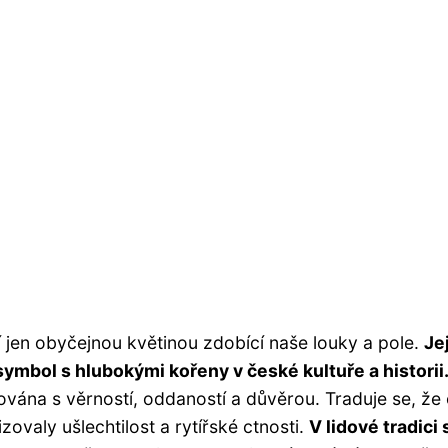
 jen obyčejnou květinou zdobící naše louky a pole.
Jej
ymbol s hlubokými kořeny v české kultuře a historii
ána s věrností, oddaností a důvěrou. Traduje se, že
ovaly ušlechtilost a rytířské ctnosti.
V lidové tradici 