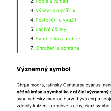
Popis a vzhled
Výskyt a rozšíření
Pěstování a využití
Léčivé účinky
Symbolika a tradice
Ohrožení a ochrana
Významný symbol
Chrpa modrá, latinsky Centaurea cyanus, není
něžná krása a symbolika z ní činí významný s
svou nebesky modrou barvu bývá chrpa spojov
zdobily knížecí korouhve a erby, čímž symboliz