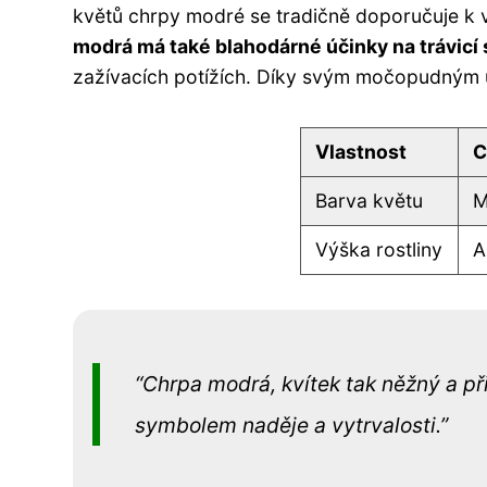
květů chrpy modré se tradičně doporučuje k 
modrá má také blahodárné účinky na trávicí
zažívacích potížích. Díky svým močopudným ú
Vlastnost
C
Barva květu
M
Výška rostliny
A
Chrpa modrá, kvítek tak něžný a přit
symbolem naděje a vytrvalosti.