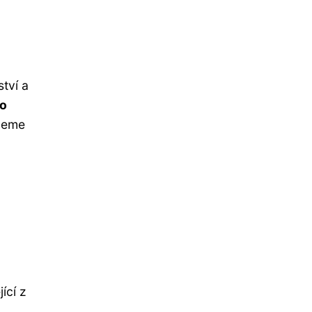
tví a
po
ůžeme
ící z