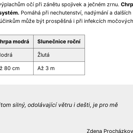
výplachům očí při zánětu spojivek a ječném zrnu.
Chr
 systém.
Pomáhá při nechutenství, nadýmání a dalších
činkům může být prospěšná i při infekcích močových
hrpa modrá
Slunečnice roční
odrá
Žlutá
ž 80 cm
Až 3 m
om silný, odolávající větru i dešti, je pro mě
Zdena Procházko