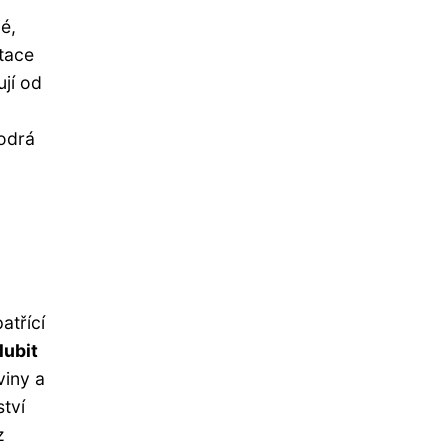
é,
etace
ují od
modrá
atřící
lubit
viny a
ství
z