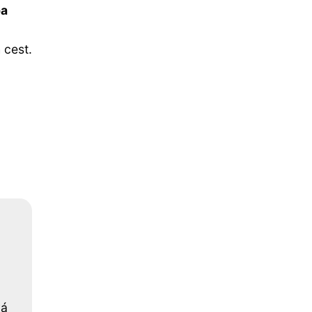
pa
 cest.
vá