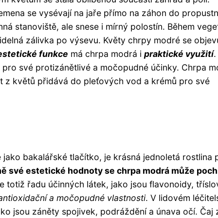
mena se vysévají na jaře přímo na záhon do propustn
unná stanoviště, ale snese i mírný polostín. Během veg
avidelná zálivka po výsevu. Květy chrpy modré se objev
estetické funkce
má chrpa modrá i
praktické využití
.
h pro své protizánětlivé a močopudné účinky. Chrpa 
kt z květů přidává do pleťových vod a krémů pro své
ko bakalářské tlačítko, je krásná jednoletá rostlina p
ě své estetické hodnoty se chrpa modrá může poch
totiž řadu účinných látek, jako jsou flavonoidy, tříslo
 antioxidační a močopudné vlastnosti
. V lidovém léčitel
ako jsou záněty spojivek, podráždění a únava očí. Čaj 