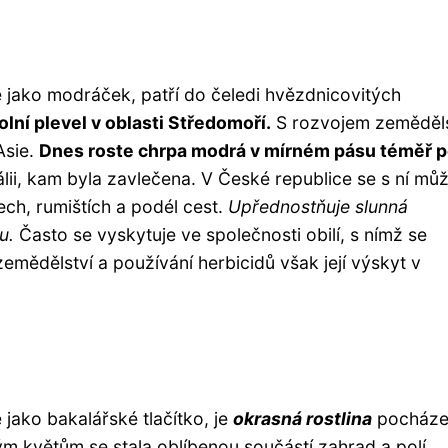
jako modráček, patří do čeledi hvězdnicovitých
lní plevel v oblasti Středomoří.
S rozvojem zeměděls
Asie.
Dnes roste chrpa modrá v mírném pásu téměř 
álii, kam byla zavlečena. V České republice se s ní m
ch, rumištích a podél cest.
Upřednostňuje slunná
u.
Často se vyskytuje ve společnosti obilí, s nímž se
emědělství a používání herbicidů však její výskyt v
ako bakalářské tlačítko, je
okrasná rostlina
pocházej
 květům se stala oblíbenou součástí zahrad a polí.