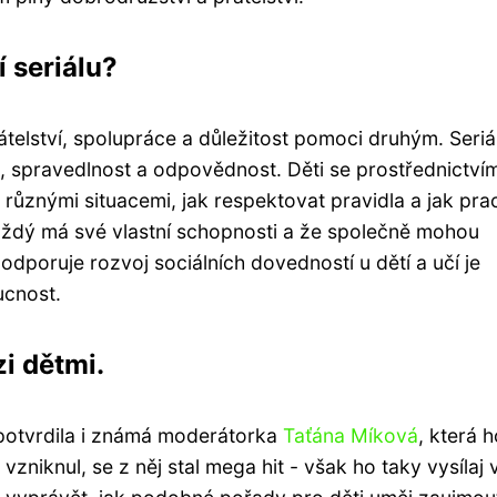
í seriálu?
telství, spolupráce a důležitost pomoci druhým. Seriá
a, spravedlnost a odpovědnost. Děti se prostřednictví
s různými situacemi, jak respektovat pravidla a jak pra
 každý má své vlastní schopnosti a že společně mohou
dporuje rozvoj sociálních dovedností u dětí a učí je
ucnost.
i dětmi.
potvrdila i známá moderátorka
Taťána Míková
, která 
niknul, se z něj stal mega hit - však ho taky vysílaj 