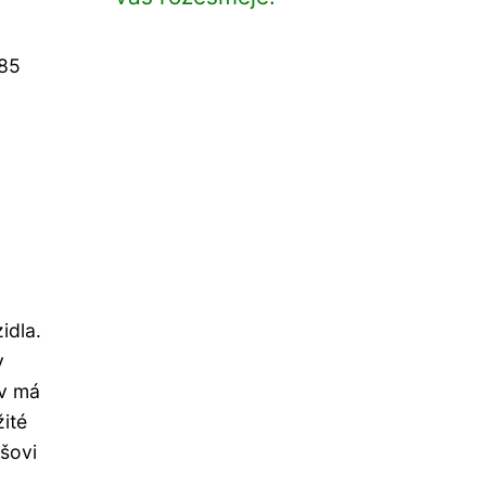
185
idla.
v
av má
žité
ášovi