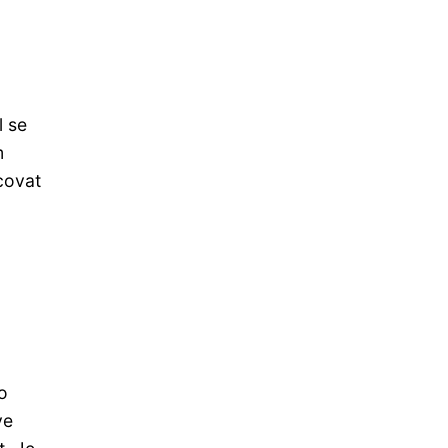
l se
m
covat
ho
ve