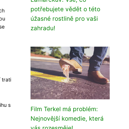
potřebujete vědět o této
ch
úžasné rostlině pro vaši
rou
se
zahradu!
trati
ihu s
Film Terkel má problém:
Nejnovější komedie, která
vás rozesměje!