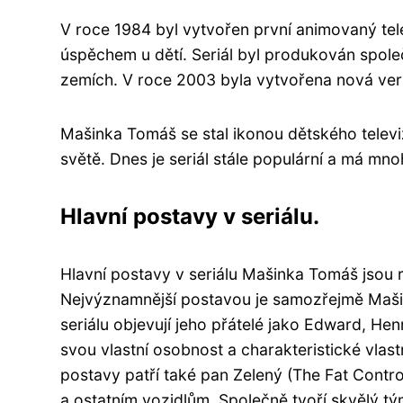
V roce 1984 byl vytvořen první animovaný tele
úspěchem u dětí. Seriál byl produkován společn
zemích. V roce 2003 byla vytvořena nová verz
Mašinka Tomáš se stal ikonou dětského televi
světě. Dnes je seriál stále populární a má mn
Hlavní postavy v seriálu.
Hlavní postavy v seriálu Mašinka Tomáš jsou 
Nejvýznamnější postavou je samozřejmě Mašin
seriálu objevují jeho přátelé jako Edward, He
svou vlastní osobnost a charakteristické vlastn
postavy patří také pan Zelený (The Fat Control
a ostatním vozidlům. Společně tvoří skvělý tý