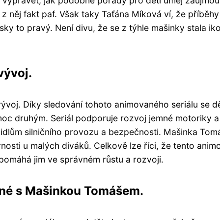
 vyprávět, jak podobné pořady pro děti uměj zaujmou
z něj fakt paf. Však taky Taťána Míková ví, že příběhy
y to pravý. Není divu, že se z týhle mašinky stala ik
vývoj.
oj. Díky sledování tohoto animovaného seriálu se dě
moc druhým. Seriál podporuje rozvoj jemné motoriky a
ravidlům silničního provozu a bezpečnosti. Mašinka Tom
osti u malých diváků. Celkově lze říci, že tento ani
a pomáhá jim ve správném růstu a rozvoji.
ené s Mašinkou Tomášem.