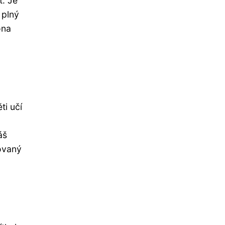
t. Je
 plný
ona
ti učí
áš
movaný