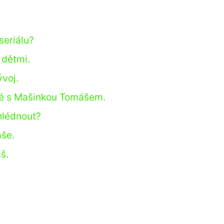
.
seriálu?
 dětmi.
voj.
né s Mašinkou Tomášem.
ohlédnout?
še.
š.