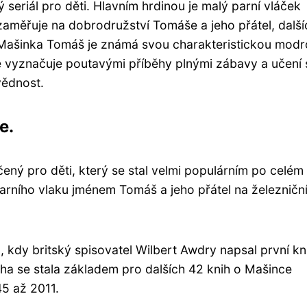
seriál pro děti. Hlavním hrdinou je malý parní vláček
 zaměřuje na dobrodružství Tomáše a jeho přátel, další
ci. Mašinka Tomáš je známá svou charakteristickou mod
e vyznačuje poutavými příběhy plnými zábavy a učení 
vědnost.
e.
ený pro děti, který se stal velmi populárním po celém
arního vlaku jménem Tomáš a jeho přátel na železniční 
kdy britský spisovatel Wilbert Awdry napsal první kn
ha se stala základem pro dalších 42 knih o Mašince
45 až 2011.