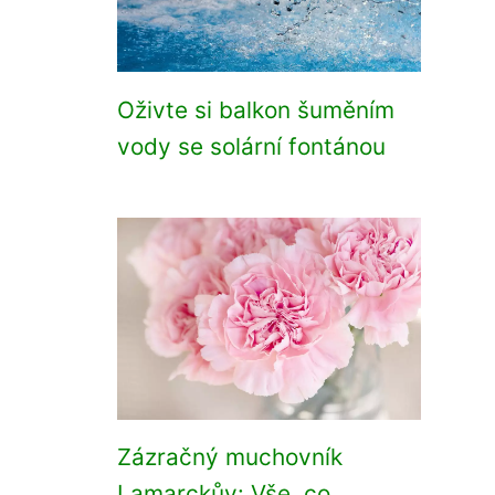
Oživte si balkon šuměním
vody se solární fontánou
Zázračný muchovník
Lamarckův: Vše, co