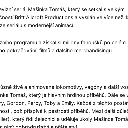
vizní seriál Mašinka Tomáš, který se setkal s velkým
ostí Britt Allcroft Productions a vysílán ve více než 
e seriálu s modernější animací.
zního programu a získal si miliony fanoušků po celém
oho pokračování, filmů a dalšího merchandisingu.
různé živé a animované lokomotivy, vagóny a další voz
ka Tomáš, který je hlavním hrdinou příběhů. Dále se 
nry, Gordon, Percy, Toby a Emily. Každá z těchto post
osti, což přispívá k pestrosti příběhů. Mezi další důle
ler), který řídí železnici a uděluje úkoly Mašince Tom
m plný dobrodružství a přátelství.