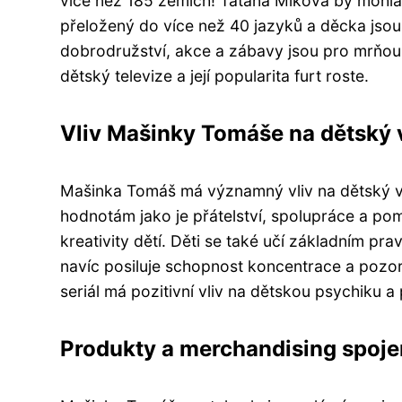
více než 185 zemích! Taťána Míková by mohla
přeložený do více než 40 jazyků a děcka jsou 
dobrodružství, akce a zábavy jsou pro mrňousk
dětský televize a její popularita furt roste.
Vliv Mašinky Tomáše na dětský 
Mašinka Tomáš má významný vliv na dětský výv
hodnotám jako je přátelství, spolupráce a po
kreativity dětí. Děti se také učí základním p
navíc posiluje schopnost koncentrace a pozorn
seriál má pozitivní vliv na dětskou psychiku 
Produkty a merchandising spoj