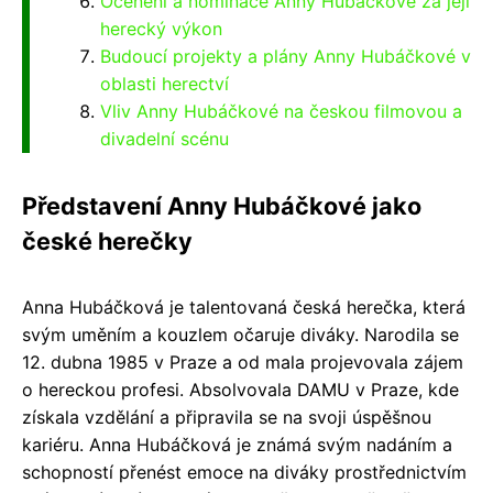
Ocenění a nominace Anny Hubáčkové za její
herecký výkon
Budoucí projekty a plány Anny Hubáčkové v
oblasti herectví
Vliv Anny Hubáčkové na českou filmovou a
divadelní scénu
Představení Anny Hubáčkové jako
české herečky
Anna Hubáčková je talentovaná česká herečka, která
svým uměním a kouzlem očaruje diváky. Narodila se
12. dubna 1985 v Praze a od mala projevovala zájem
o hereckou profesi. Absolvovala DAMU v Praze, kde
získala vzdělání a připravila se na svoji úspěšnou
kariéru. Anna Hubáčková je známá svým nadáním a
schopností přenést emoce na diváky prostřednictvím