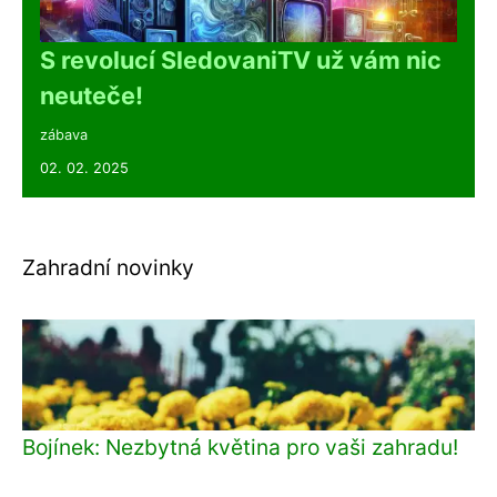
S revolucí SledovaniTV už vám nic
neuteče!
zábava
02. 02. 2025
Zahradní novinky
Bojínek: Nezbytná květina pro vaši zahradu!