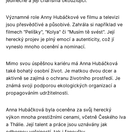
jedinečné a její charisma okouzlující.
Významné role Anny Hubáčkové ve filmu a televizi
jsou přesvědčivé a působivé. Zahrála si například ve
filmech "Pelíšky", "Kolya" či "Musím tě svést". Její
herecký projev je plný emocí a autenticity, což jí
vyneslo mnoho ocenění a nominací.
Mimo svou úspěšnou kariéru má Anna Hubáčková
také bohatý osobní život. Je matkou dvou dcer a
aktivně se zajímá o ochranu životního prostředí. Je
známá svoji podporou ekologických organizací a
propagováním udržitelnosti.
Anna Hubáčková byla oceněna za svůj herecký
výkon mnoha prestižními cenami, včetně Českého lva
a Thálie. Její talent a práce jsou uznávány jak
odbornou veřejností, tak i fanoušky.