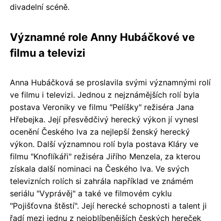
divadelní scéně.
Významné role Anny Hubáčkové ve
filmu a televizi
Anna Hubáčková se proslavila svými významnými rolí
ve filmu i televizi. Jednou z nejznámějších rolí byla
postava Veroniky ve filmu "Pelíšky" režiséra Jana
Hřebejka. Její přesvědčivý herecký výkon jí vynesl
ocenění Českého lva za nejlepší ženský herecký
výkon. Další významnou rolí byla postava Kláry ve
filmu "Knoflíkáři" režiséra Jiřího Menzela, za kterou
získala další nominaci na Českého lva. Ve svých
televizních rolích si zahrála například ve známém
seriálu "Vyprávěj" a také ve filmovém cyklu
"Pojišťovna štěstí". Její herecké schopnosti a talent ji
řadí mezi jednu z nejoblíbenějších českých hereček