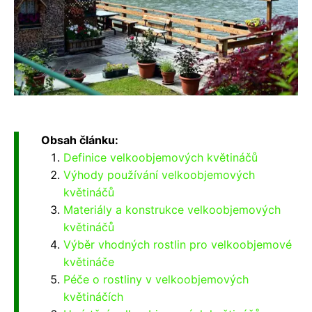
Obsah článku:
Definice velkoobjemových květináčů
Výhody používání velkoobjemových
květináčů
Materiály a konstrukce velkoobjemových
květináčů
Výběr vhodných rostlin pro velkoobjemové
květináče
Péče o rostliny v velkoobjemových
květináčích