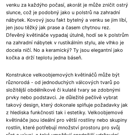
venku za každýho počasí, akorát je může zničit ostrý
slunce, což je podobný jako u polstrů na zahradní
nábytek. Kovový jsou fakt bytelný a venku se jim líbí,
jen jsou těžký jak prase a časem chytnou rez.
Dřevěný květináče vypadaj útulně, hodí se k polstrům
na zahradní nábytek v rustikálním stylu, ale vlhko je
docela ničí. No a keramický? Ty jsou elegantní jako
kočka a drží teplotu jedna báseň.
Konstrukce velkoobjemových květináčů může být
různorodá - od jednoduchých válcových tvarů po
složitější obdélníkové či kulaté tvary se zdobnými
prvky nebo podstavci. Je důležité pečlivě vybrat
takový design, který dokonale splňuje požadavky jak
z hlediska funkčnosti tak i estetiky. Velkoobjemové
květináče jsou ideální pro větší rostliny nebo skupiny
rostlin, které potřebují množství prostoru pro svůj