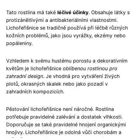
Tato rostlina má také
léčivé účinky
. Obsahuje látky s
protizánětlivými a antibakteriálními vlastnostmi.
Lichořeřišnice se tradičně používá při léčbě různých
kožních problémů, jako jsou vyrážky, ekzémy nebo
popáleniny.
Vzhledem k svému hustému porostu a dekorativním
květům je lichořeřišnice
oblíbenou rostlinou pro
zahradní design
. Je vhodná pro vytváření živých
plotů, okrasných skalek nebo jako pozadí v
zahradních kompozicích.
Pěstování lichořeřišnice není náročné. Rostlina
potřebuje pravidelné zalévání a dostatek vlhkosti.
Doporučuje se také pravidelné hnojení organickými
hnojivy. Lichořeřišnice je odolná vůči chorobám a