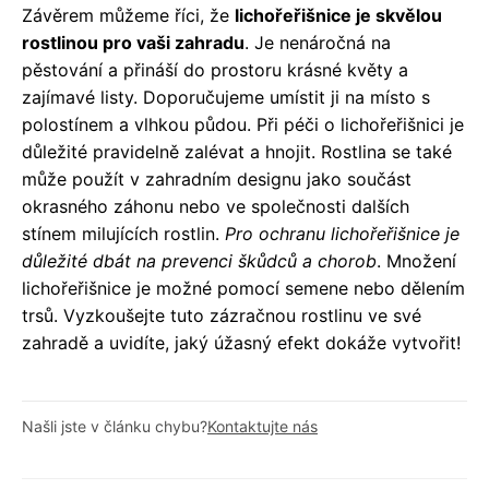
Závěrem můžeme říci, že
lichořeřišnice je skvělou
rostlinou pro vaši zahradu
. Je nenáročná na
pěstování a přináší do prostoru krásné květy a
zajímavé listy. Doporučujeme umístit ji na místo s
polostínem a vlhkou půdou. Při péči o lichořeřišnici je
důležité pravidelně zalévat a hnojit. Rostlina se také
může použít v zahradním designu jako součást
okrasného záhonu nebo ve společnosti dalších
stínem milujících rostlin.
Pro ochranu lichořeřišnice je
důležité dbát na prevenci škůdců a chorob
. Množení
lichořeřišnice je možné pomocí semene nebo dělením
trsů. Vyzkoušejte tuto zázračnou rostlinu ve své
zahradě a uvidíte, jaký úžasný efekt dokáže vytvořit!
Našli jste v článku chybu?
Kontaktujte nás