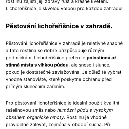
rostlinu zajistí její zdravý růst a krásné kvetení.
Lichořeřišnice je skvělou volbou pro každou zahradu!
Pěstování lichořeřišnice v zahradě.
Pěstování lichořeřišnice v zahradě je relativně snadné
a tato rostlina se dobře přizpůsobuje různým
podmínkám. Lichořeřišnice preferuje
polostinná až
stinná místa s vlhkou půdou
, ale snese i slunce,
pokud je dostatečně zavlažována. Je důležité vybrat
vhodné stanoviště, které poskytne ochranu před
přímým slunečním zářením.
Pro pěstování lichořeřišnice je ideální použít kvalitní
rašelinovou směs nebo
humózní půdu s vysokým
obsahem organické hmoty
. Rostlinu je vhodné
pravidelně zalévat, zejména v období sucha. Při