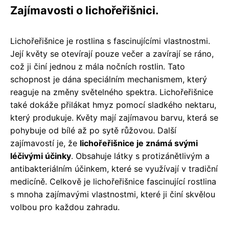
Zajímavosti o lichořeřišnici.
Lichořeřišnice je rostlina s fascinujícími vlastnostmi.
Její květy se otevírají pouze večer a zavírají se ráno,
což ji činí jednou z mála nočních rostlin. Tato
schopnost je dána speciálním mechanismem, který
reaguje na změny světelného spektra. Lichořeřišnice
také dokáže přilákat hmyz pomocí sladkého nektaru,
který produkuje. Květy mají zajímavou barvu, která se
pohybuje od bílé až po sytě růžovou. Další
zajímavostí je, že
lichořeřišnice je známá svými
léčivými účinky
. Obsahuje látky s protizánětlivým a
antibakteriálním účinkem, které se využívají v tradiční
medicíně. Celkově je lichořeřišnice fascinující rostlina
s mnoha zajímavými vlastnostmi, které ji činí skvělou
volbou pro každou zahradu.