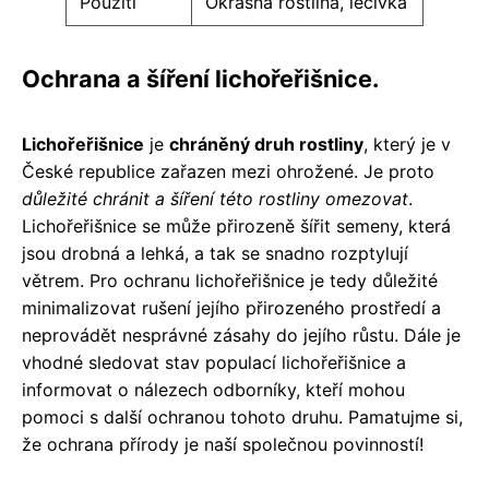
Použití
Okrasná rostlina, léčivka
Ochrana a šíření lichořeřišnice.
Lichořeřišnice
je
chráněný druh rostliny
, který je v
České republice zařazen mezi ohrožené. Je proto
důležité chránit a šíření této rostliny omezovat
.
Lichořeřišnice se může přirozeně šířit semeny, která
jsou drobná a lehká, a tak se snadno rozptylují
větrem. Pro ochranu lichořeřišnice je tedy důležité
minimalizovat rušení jejího přirozeného prostředí a
neprovádět nesprávné zásahy do jejího růstu. Dále je
vhodné sledovat stav populací lichořeřišnice a
informovat o nálezech odborníky, kteří mohou
pomoci s další ochranou tohoto druhu. Pamatujme si,
že ochrana přírody je naší společnou povinností!