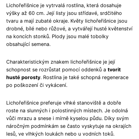
Lichořeřišnice je vytrvalá rostlina, která dosahuje
výšky až 60 cm. Její listy jsou střídavé, srdčitého
tvaru a mají zubaté okraje. Květy lichořeřišnice jsou
drobné, bílé nebo růžové, a vytvářejí husté květenství
na koncích stonků. Plody jsou malé tobolky
obsahující semena.
Charakteristickým znakem lichořeřišnice je její
schopnost se rozrůstat pomocí oddenků a
tvorit
husté porosty
. Rostlina je také schopná regenerace
po poškození či vykácení.
Lichořeřišnice preferuje vlhké stanoviště a dobře
roste na slunných i polostinných místech. Je odolná
vůči mrazu a snese i mírně kyselou půdu. Díky svým
náročným podmínkám se často vyskytuje na okrajích
lesů, ve vlhkých loukách nebo u vodních toků.