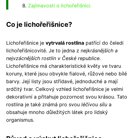
Zajímavosti o lichořeřišnici.
Co je lichořeřišnice?
Lichořeřišnice je
vytrvalá rostlina
patřící do čeledi
lichořeřišnicovité. Je to jedna z
nejkrásnějších a
nejvzácnějších rostlin v České republice
.
Lichořeřišnice má charakteristické květy ve tvaru
koruny, které jsou obvykle fialové, růžové nebo bílé
barvy. Její listy jsou střídavé, jednoduché a mají
srdčitý tvar. Celkový vzhled lichořeřišnice je velmi
dekorativní a přitahuje pozornost svou krásou. Tato
rostlina je také známá pro svou
léčivou sílu
a
obsahuje mnoho důležitých látek pro lidský
organismus.