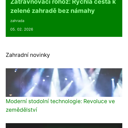
Zatravňovací rohož: Rychlá cesta k
zelené zahradě bez námahy
zahrada
05. 02. 2026
Zahradní novinky
Moderní stodolní technologie: Revoluce ve
zemědělství