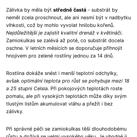
Zálivka by měla být
středně častá
- substrát by
neměl zcela proschnout, ale ani nesmí být v nadbytku
vlhkosti, což by mohlo vyvolat hnilobu kořenů.
Nejdůležitější je zajistit kvalitní drenáž v květináči.
Zamiokulkas se zalévá až poté, co substrát docela
oschne. V letních měsících se doporučuje přihnojit
hnojivem pro zelené rostliny jednou za 14 dnů.
Rostlina dokáže snést i menší teplotní odchylky,
avšak
optimální teplota pro růst se pohybuje mezi 18
a 25 stupni Celsia.
Při pokojových teplotách roste
pomalu, ale při vysokých teplotách může díky svým
tlustým listům akumulovat vláhu a přežít i bez
zálivky.
Při správné péči se zamiokulkas těší dlouhodobému
růstu a dožívá se velmi vysokého věku. Je vhodné ji