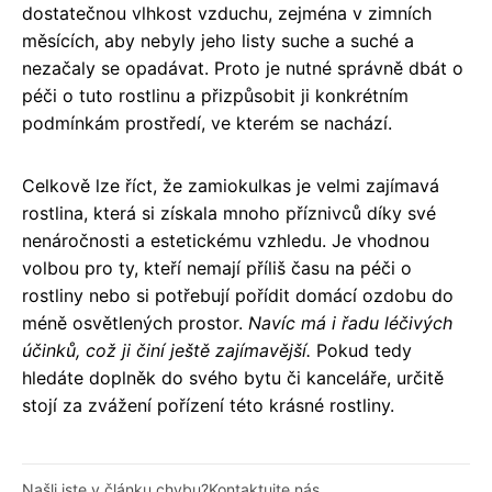
dostatečnou vlhkost vzduchu, zejména v zimních
měsících, aby nebyly jeho listy suche a suché a
nezačaly se opadávat. Proto je nutné správně dbát o
péči o tuto rostlinu a přizpůsobit ji konkrétním
podmínkám prostředí, ve kterém se nachází.
Celkově lze říct, že zamiokulkas je velmi zajímavá
rostlina, která si získala mnoho příznivců díky své
nenáročnosti a estetickému vzhledu. Je vhodnou
volbou pro ty, kteří nemají příliš času na péči o
rostliny nebo si potřebují pořídit domácí ozdobu do
méně osvětlených prostor.
Navíc má i řadu léčivých
účinků, což ji činí ještě zajímavější.
Pokud tedy
hledáte doplněk do svého bytu či kanceláře, určitě
stojí za zvážení pořízení této krásné rostliny.
Našli jste v článku chybu?
Kontaktujte nás