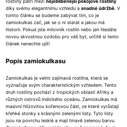
rostliny patří mezi
nejoblíbenější pokojové rostliny
díky svému
elegantnímu vzhledu
a
snadné údržbě
. V
tomto článku se budeme zabývat tím, co je
zamiokulkas zač, jak se o ni starat a jakou má
historii. Pokud jste milovník rostlin nebo jen hledáte
novou skvostnou ozdobu pro váš byt, určitě si tento
článek nenechte ujít!
Popis zamiokulkasu
Zamiokulkas je velmi zajímavá rostlina, která se
vyznačuje svým charakteristickým vzhledem. Tento
druh rostliny pochází z tropických oblastí Afriky a
různých ostrovů Indického oceánu. Zamiokulkas má
masivní hlízovitou kořenovou část, ze které vyrůstají
křehké stonky s krásnými zelenými listy. Tyto listy
jsou na povrchu lesklé a mají tmavě zelenou barvu.