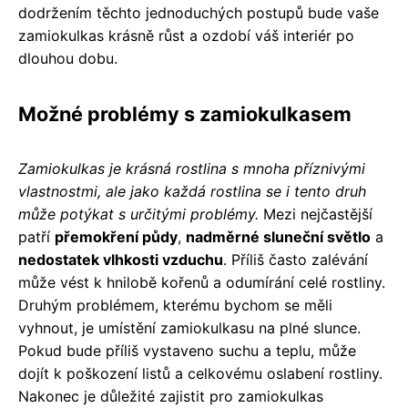
dodržením těchto jednoduchých postupů bude vaše
zamiokulkas krásně růst a ozdobí váš interiér po
dlouhou dobu.
Možné problémy s zamiokulkasem
Zamiokulkas je krásná rostlina s mnoha příznivými
vlastnostmi, ale jako každá rostlina se i tento druh
může potýkat s určitými problémy.
Mezi nejčastější
patří
přemokření půdy
,
nadměrné sluneční světlo
a
nedostatek vlhkosti vzduchu
. Příliš často zalévání
může vést k hnilobě kořenů a odumírání celé rostliny.
Druhým problémem, kterému bychom se měli
vyhnout, je umístění zamiokulkasu na plné slunce.
Pokud bude příliš vystaveno suchu a teplu, může
dojít k poškození listů a celkovému oslabení rostliny.
Nakonec je důležité zajistit pro zamiokulkas