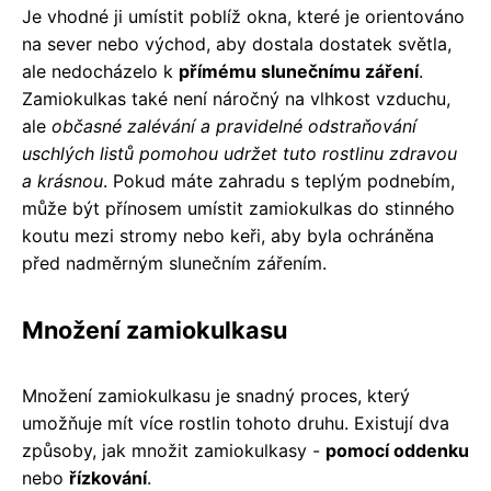
Je vhodné ji umístit poblíž okna, které je orientováno
na sever nebo východ, aby dostala dostatek světla,
ale nedocházelo k
přímému slunečnímu záření
.
Zamiokulkas také není náročný na vlhkost vzduchu,
ale
občasné zalévání a pravidelné odstraňování
uschlých listů pomohou udržet tuto rostlinu zdravou
a krásnou
. Pokud máte zahradu s teplým podnebím,
může být přínosem umístit zamiokulkas do stinného
koutu mezi stromy nebo keři, aby byla ochráněna
před nadměrným slunečním zářením.
Množení zamiokulkasu
Množení zamiokulkasu je snadný proces, který
umožňuje mít více rostlin tohoto druhu. Existují dva
způsoby, jak množit zamiokulkasy -
pomocí oddenku
nebo
řízkování
.