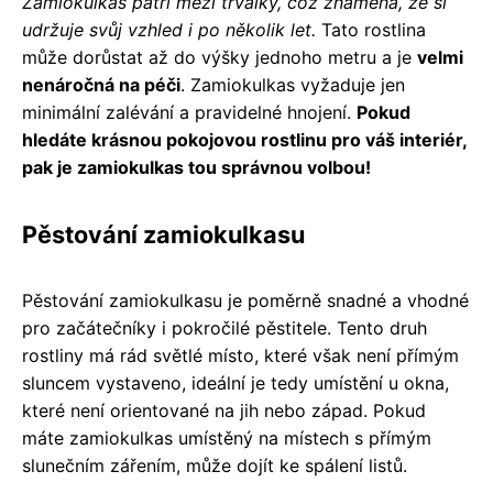
Zamiokulkas patří mezi trvalky, což znamená, že si
udržuje svůj vzhled i po několik let.
Tato rostlina
může dorůstat až do výšky jednoho metru a je
velmi
nenáročná na péči
. Zamiokulkas vyžaduje jen
minimální zalévání a pravidelné hnojení.
Pokud
hledáte krásnou pokojovou rostlinu pro váš interiér,
pak je zamiokulkas tou správnou volbou!
Pěstování zamiokulkasu
Pěstování zamiokulkasu je poměrně snadné a vhodné
pro začátečníky i pokročilé pěstitele. Tento druh
rostliny má rád světlé místo, které však není přímým
sluncem vystaveno, ideální je tedy umístění u okna,
které není orientované na jih nebo západ. Pokud
máte zamiokulkas umístěný na místech s přímým
slunečním zářením, může dojít ke spálení listů.