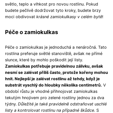
světlo, teplo a vlhkost pro novou rostlinu. Pokud
budete pečlivě dodržovat tyto kroky, budete brzy
moci obdivovat
krásné zamiokulkasy v celém bytě
!
Péče o zamiokulkas
Péče o zamiokulkas je jednoduchá a nenáročná. Tato
rostlina preferuje světlé stanoviště, avšak ne přímé
slunce, které by mohlo poškodit její listy.
Zamiokulkas potřebuje pravidelnou zálivku, avšak
nesmí se zalévat příliš často, protože kořeny mohou
hnit. Nejlepší je zalévat rostlinu až tehdy, když je
substrát vyschlý do hloubky několika centimetrů.
V
období růstu je vhodné přihnojovat zamiokulkas
tekutým hnojivem pro zelené rostliny jednou za dva
týdny.
Důležité je také pravidelně odstraňovat uschlé
listy a kontrolovat rostlinu na případné škůdce.
S