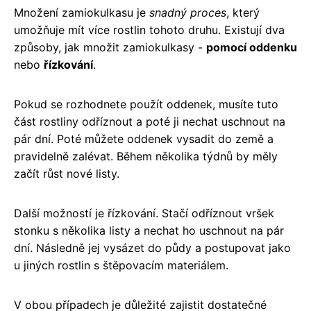
Množení zamiokulkasu je
snadný proces
, který
umožňuje mít více rostlin tohoto druhu. Existují dva
způsoby, jak množit zamiokulkasy -
pomocí oddenku
nebo
řízkování
.
Pokud se rozhodnete použít oddenek, musíte tuto
část rostliny odříznout a poté ji nechat uschnout na
pár dní. Poté můžete oddenek vysadit do země a
pravidelně zalévat. Během několika týdnů by měly
začít růst nové listy.
Další možností je řízkování. Stačí odříznout vršek
stonku s několika listy a nechat ho uschnout na pár
dní. Následně jej vysázet do půdy a postupovat jako
u jiných rostlin s štěpovacím materiálem.
V obou případech je důležité zajistit dostatečné