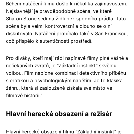
Během natáčení filmu došlo k několika zajímavostem.
Nejslavnější je pravděpodobně scéna, ve které
Sharon Stone sedí na židli bez spodního prádla. Tato
scéna byla velmi kontroverzní a dlouho se o ní
diskutovalo. Natáčení probíhalo také v San Franciscu,
což přispělo k autentičnosti prostředí.
Pro diváky, kteří mají rádi napínavé filmy plné vášně a
nečekaných zvratů, je "Základní instinkt" skvělou
volbou. Film nabídne kombinaci detektivního příběhu
s erotikou a psychologickým napětím. Je to klasika
žánru, která si zaslouženě získala své místo ve
filmové historii."
Hlavní herecké obsazení a režisér
Hlavní herecké obsazení filmu "Základní instinkt" je