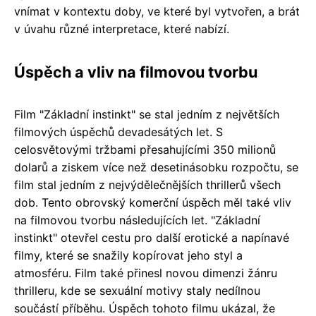
vnímat v kontextu doby, ve které byl vytvořen, a brát
v úvahu různé interpretace, které nabízí.
Úspěch a vliv na filmovou tvorbu
Film "Základní instinkt" se stal jedním z největších
filmových úspěchů devadesátých let. S
celosvětovými tržbami přesahujícími 350 milionů
dolarů a ziskem více než desetinásobku rozpočtu, se
film stal jedním z nejvýdělečnějších thrillerů všech
dob. Tento obrovský komerční úspěch měl také vliv
na filmovou tvorbu následujících let. "Základní
instinkt" otevřel cestu pro další erotické a napínavé
filmy, které se snažily kopírovat jeho styl a
atmosféru. Film také přinesl novou dimenzi žánru
thrilleru, kde se sexuální motivy staly nedílnou
součástí příběhu. Úspěch tohoto filmu ukázal, že