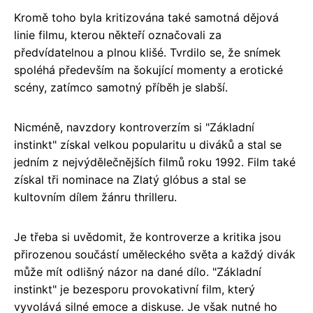
Kromě toho byla kritizována také samotná dějová
linie filmu, kterou někteří označovali za
předvídatelnou a plnou klišé. Tvrdilo se, že snímek
spoléhá především na šokující momenty a erotické
scény, zatímco samotný příběh je slabší.
Nicméně, navzdory kontroverzím si "Základní
instinkt" získal velkou popularitu u diváků a stal se
jedním z nejvýdělečnějších filmů roku 1992. Film také
získal tři nominace na Zlatý glóbus a stal se
kultovním dílem žánru thrilleru.
Je třeba si uvědomit, že kontroverze a kritika jsou
přirozenou součástí uměleckého světa a každý divák
může mít odlišný názor na dané dílo. "Základní
instinkt" je bezesporu provokativní film, který
vyvolává silné emoce a diskuse. Je však nutné ho