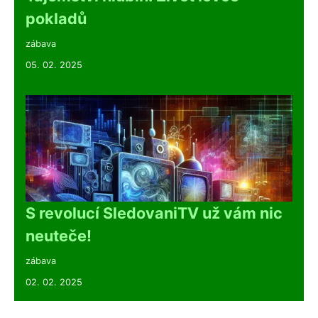
pokladů
zábava
05. 02. 2025
S revolucí SledovaniTV už vám nic
neuteče!
zábava
02. 02. 2025