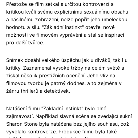
Přestože se film setkal s určitou kontroverzí a
kritikou kvůli svému explicitnímu sexuálnímu obsahu
a násilnému zobrazení, nelze popřít jeho uměleckou
hodnotu a sílu. "Základní instinkt" otevřel nové
možnosti ve filmovém vyprávění a stal se inspirací
pro další tvůrce.
Snímek dosáhl velkého úspěchu jak u diváků, tak i u
kritiky. Zaznamenal vysoké tržby na celém světě a
získal několik prestižních ocenění. Jeho vliv na
filmovou tvorbu je patrný dodnes, a to zejména v
žánru thrillerů a detektivek.
Natáčení filmu "Základní instinkt" bylo plné
zajímavostí. Například slavná scéna se zvedající sukní
Sharon Stone byla natáčena bez jejího souhlasu, což
vyvolalo kontroverze. Produkce filmu byla také