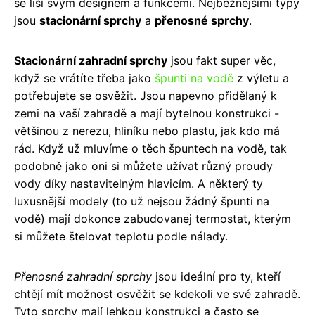
se liší svým designem a funkcemi. Nejběžnějšími typy
jsou
stacionární sprchy
a
přenosné sprchy
.
Stacionární zahradní sprchy
jsou fakt super věc,
když se vrátíte třeba jako
špunti na vodě
z výletu a
potřebujete se osvěžit. Jsou napevno přidělaný k
zemi na vaší zahradě a mají bytelnou konstrukci -
většinou z nerezu, hliníku nebo plastu, jak kdo má
rád. Když už mluvíme o těch špuntech na vodě, tak
podobně jako oni si můžete užívat různý proudy
vody díky nastavitelným hlavicím. A některý ty
luxusnější modely (to už nejsou žádný špunti na
vodě) mají dokonce zabudovanej termostat, kterým
si můžete štelovat teplotu podle nálady.
Přenosné zahradní sprchy
jsou ideální pro ty, kteří
chtějí mít možnost osvěžit se kdekoli ve své zahradě.
Tyto sprchy mají lehkou konstrukci a často se