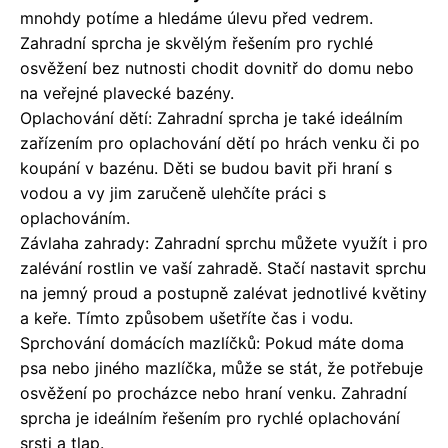
mnohdy potíme a hledáme úlevu před vedrem.
Zahradní sprcha je skvělým řešením pro rychlé
osvěžení bez nutnosti chodit dovnitř do domu nebo
na veřejné plavecké bazény.
Oplachování dětí: Zahradní sprcha je také ideálním
zařízením pro oplachování dětí po hrách venku či po
koupání v bazénu. Děti se budou bavit při hraní s
vodou a vy jim zaručeně ulehčíte práci s
oplachováním.
Závlaha zahrady: Zahradní sprchu můžete využít i pro
zalévání rostlin ve vaší zahradě. Stačí nastavit sprchu
na jemný proud a postupně zalévat jednotlivé květiny
a keře. Tímto způsobem ušetříte čas i vodu.
Sprchování domácích mazlíčků: Pokud máte doma
psa nebo jiného mazlíčka, může se stát, že potřebuje
osvěžení po procházce nebo hraní venku. Zahradní
sprcha je ideálním řešením pro rychlé oplachování
srsti a tlap.