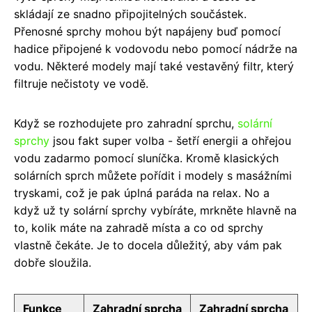
skládají ze snadno připojitelných součástek.
Přenosné sprchy mohou být napájeny buď pomocí
hadice připojené k vodovodu nebo pomocí nádrže na
vodu. Některé modely mají také vestavěný filtr, který
filtruje nečistoty ve vodě.
Když se rozhodujete pro zahradní sprchu,
solární
sprchy
jsou fakt super volba - šetří energii a ohřejou
vodu zadarmo pomocí sluníčka. Kromě klasických
solárních sprch můžete pořídit i modely s masážními
tryskami, což je pak úplná paráda na relax. No a
když už ty solární sprchy vybíráte, mrkněte hlavně na
to, kolik máte na zahradě místa a co od sprchy
vlastně čekáte. Je to docela důležitý, aby vám pak
dobře sloužila.
Funkce
Zahradní sprcha
Zahradní sprcha