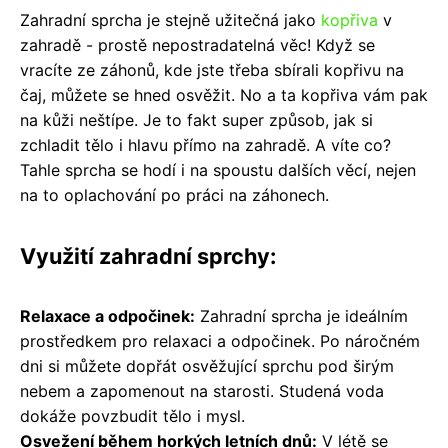
Zahradní sprcha je stejně užitečná jako
kopřiva
v
zahradě - prostě nepostradatelná věc! Když se
vracíte ze záhonů, kde jste třeba sbírali kopřivu na
čaj, můžete se hned osvěžit. No a ta kopřiva vám pak
na kůži neštípe. Je to fakt super způsob, jak si
zchladit tělo i hlavu přímo na zahradě. A víte co?
Tahle sprcha se hodí i na spoustu dalších věcí, nejen
na to oplachování po práci na záhonech.
Využití zahradní sprchy:
Relaxace a odpočinek:
Zahradní sprcha je ideálním
prostředkem pro relaxaci a odpočinek. Po náročném
dni si můžete dopřát osvěžující sprchu pod širým
nebem a zapomenout na starosti. Studená voda
dokáže povzbudit tělo i mysl.
Osvežení během horkých letních dnů:
V létě se