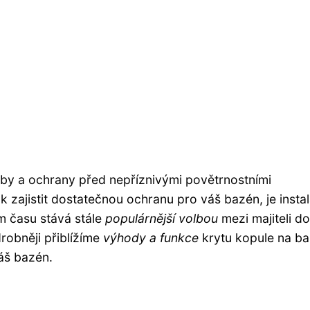
žby a ochrany před nepříznivými povětrnostními
 zajistit dostatečnou ochranu pro váš bazén, je insta
m času stává stále
populárnější volbou
mezi majiteli d
robněji přiblížíme
výhody a funkce
krytu kopule na ba
áš bazén.