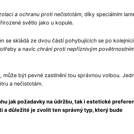
zolaci a ochranu proti nečistotám
, díky speciálním la
řirozené světlo jako u kopule.
n se skládá ze dvou částí pohybujících se po kolejnicí
otřeby a navíc
chrání proti nepříznivým povětrnostní
t, může být pevné zastínění tou správnou volbou. Jed
ětru a nečistotám.
vahu jak požadavky na údržbu, tak i estetické prefere
 a důležité je zvolit ten správný typ, který bude