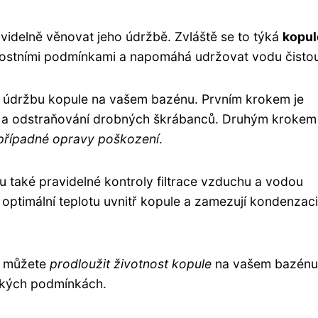
ravidelně věnovat jeho údržbě. Zvláště se to týká
kopul
nostními podmínkami a napomáhá udržovat vodu čisto
nou údržbu kopule na vašem bazénu. Prvním krokem je
ot a odstraňování drobných škrábanců. Druhým krokem 
 případné opravy poškození
.
u také pravidelné kontroly filtrace vzduchu a vodou
 optimální teplotu uvnitř kopule a zamezují kondenzaci
í můžete
prodloužit životnost kopule
na vašem bazénu
tických podmínkách.