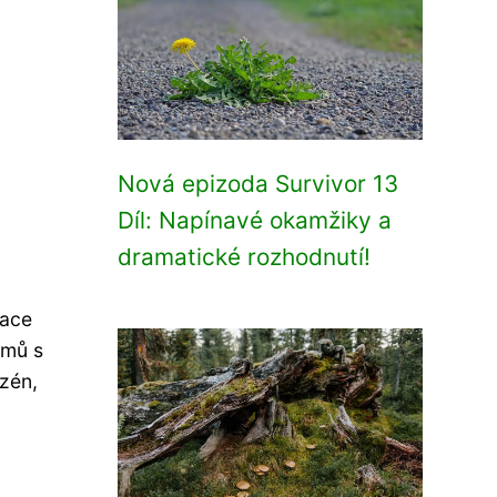
Nová epizoda Survivor 13
Díl: Napínavé okamžiky a
dramatické rozhodnutí!
lace
omů s
zén,