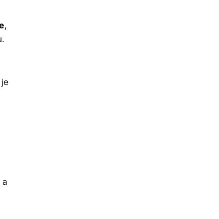
e
,
u.
je
 a