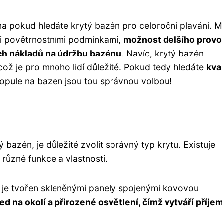
a pokud hledáte krytý bazén pro celoroční plavání. M
mi povětrnostními podmínkami,
možnost delšího prov
ch nákladů na údržbu bazénu
. Navíc, krytý bazén
což je pro mnoho lidí důležité. Pokud tedy hledáte
kval
kopule na bazen jsou tou správnou volbou!
 bazén, je důležité zvolit správný typ krytu. Existuje
 různé funkce a vlastnosti.
n je tvořen skleněnými panely spojenými kovovou
 na okolí a přirozené osvětlení, čímž vytváří příje