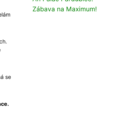
Zábava na Maximum!
melám
ch.
m
ná se
nce.