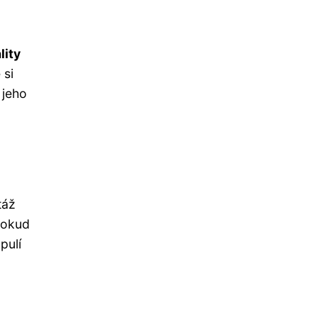
lity
 si
 jeho
táž
Pokud
pulí