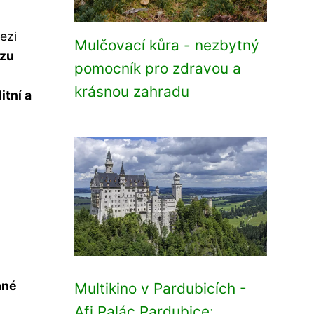
ezi
Mulčovací kůra - nezbytný
ozu
pomocník pro zdravou a
krásnou zahradu
itní a
mné
Multikino v Pardubicích -
Afi Palác Pardubice: