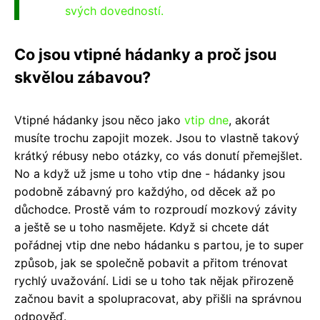
svých dovedností.
Co jsou vtipné hádanky a proč jsou
skvělou zábavou?
Vtipné hádanky jsou něco jako
vtip dne
, akorát
musíte trochu zapojit mozek. Jsou to vlastně takový
krátký rébusy nebo otázky, co vás donutí přemejšlet.
No a když už jsme u toho vtip dne - hádanky jsou
podobně zábavný pro každýho, od děcek až po
důchodce. Prostě vám to rozproudí mozkový závity
a ještě se u toho nasmějete. Když si chcete dát
pořádnej vtip dne nebo hádanku s partou, je to super
způsob, jak se společně pobavit a přitom trénovat
rychlý uvažování. Lidi se u toho tak nějak přirozeně
začnou bavit a spolupracovat, aby přišli na správnou
odpověď.