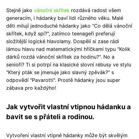
Stejně jako
vánoční skřítek
rozdává radost všem
generacím, i hádanky baví lidi různého věku. Malé
děti milují jednoduché hádanky jako "Co dělá vánoční
skřítek, když spí?", zatímco teenageři preferují
složitější logické hlavolamy. Dospělí si zase rádi
lámou hlavu nad matematickými hříčkami typu "Kolik
dárků rozdá vánoční skřítek za hodinu?". No a
senioři? Ti si potrpí na klasické slovní rébusy ve stylu
"Který pták se jmenuje jako slavný zpěvák?" s
odpovědí "Pavarotti". Prostě hádanky jsou super
zábava pro každýho!
Jak vytvořit vlastní vtipnou hádanku a
bavit se s přáteli a rodinou.
Vytvoření vlastní vtipné hádanky může být skvělým