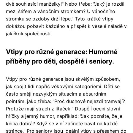
dvě souhlasící manželky!" Nebo třeba: "Jaký je rozdíl
mezi šéfem a vánočním stromkem? U vánočního
stromku se ozdoby drží lépe." Tyto krátké vtipy
dokážou pobavit každého a přispět k veselé náladě v
jakékoli společnosti.
Vtipy pro různé generace: Humorné
příběhy pro děti, dospělé i seniory.
Vtipy pro různé generace jsou skvělým způsobem,
jak spojit lidi napříč věkovými kategoriemi. Děti se
často smějí nezvyklým situacím a absurdním
pointám, jako třeba: "Proč duchové nejezdí tramvají?
Protože mají strach z lítaček!" Dospělí ocení slovní
hříčky a jemný humor, například: "Jak poznáte, že je
kniha dobrá? Když se v ní začnete bavit na každé
stránce." Pro seniory jsou ideální vtipy s přesahem do