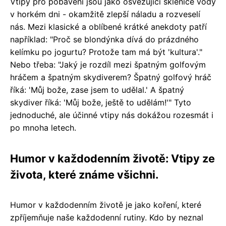
Vtipy pro pobavení jsou jako osvěžující sklenice vody
v horkém dni - okamžitě zlepší náladu a rozveselí
nás. Mezi klasické a oblíbené krátké anekdoty patří
například: "Proč se blondýnka dívá do prázdného
kelímku po jogurtu? Protože tam má být 'kultura'."
Nebo třeba: "Jaký je rozdíl mezi špatným golfovým
hráčem a špatným skydiverem? Špatný golfový hráč
říká: 'Můj bože, zase jsem to udělal.' A špatný
skydiver říká: 'Můj bože, ještě to udělám!'" Tyto
jednoduché, ale účinné vtipy nás dokážou rozesmát i
po mnoha letech.
Humor v každodenním životě: Vtipy ze
života, které známe všichni.
Humor v každodenním životě je jako koření, které
zpříjemňuje naše každodenní rutiny. Kdo by neznal