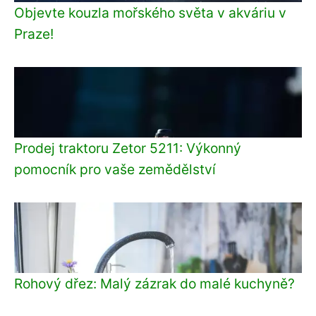
Objevte kouzla mořského světa v akváriu v
Praze!
Prodej traktoru Zetor 5211: Výkonný
pomocník pro vaše zemědělství
Rohový dřez: Malý zázrak do malé kuchyně?