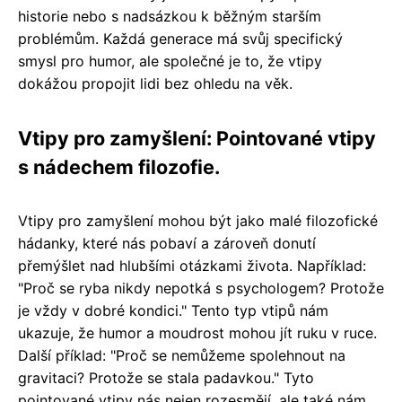
historie nebo s nadsázkou k běžným starším
problémům. Každá generace má svůj specifický
smysl pro humor, ale společné je to, že vtipy
dokážou propojit lidi bez ohledu na věk.
Vtipy pro zamyšlení: Pointované vtipy
s nádechem filozofie.
Vtipy pro zamyšlení mohou být jako malé filozofické
hádanky, které nás pobaví a zároveň donutí
přemýšlet nad hlubšími otázkami života. Například:
"Proč se ryba nikdy nepotká s psychologem? Protože
je vždy v dobré kondici." Tento typ vtipů nám
ukazuje, že humor a moudrost mohou jít ruku v ruce.
Další příklad: "Proč se nemůžeme spolehnout na
gravitaci? Protože se stala padavkou." Tyto
pointované vtipy nás nejen rozesmějí, ale také nám