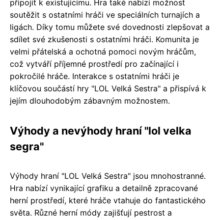
připojit k existujícímu. Hra také nabízí možnost
soutěžit s ostatními hráči ve speciálních turnajích a
ligách. Díky tomu můžete své dovednosti zlepšovat a
sdílet své zkušenosti s ostatními hráči. Komunita je
velmi přátelská a ochotná pomoci novým hráčům,
což vytváří příjemné prostředí pro začínající i
pokročilé hráče. Interakce s ostatními hráči je
klíčovou součástí hry "LOL Velká Sestra" a přispívá k
jejím dlouhodobým zábavným možnostem.
Výhody a nevýhody hraní "lol velka
segra"
Výhody hraní "LOL Velká Sestra" jsou mnohostranné.
Hra nabízí vynikající grafiku a detailně zpracované
herní prostředí, které hráče vtahuje do fantastického
světa. Různé herní módy zajišťují pestrost a