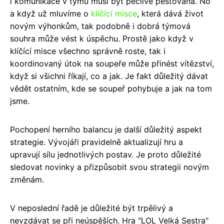
i komunikace v týmu musí být pečlivě pěstovaná. No
a když už mluvíme o
klíčící misce
, která dává život
novým výhonkům, tak podobně i dobrá týmová
souhra může vést k úspěchu. Prostě jako když v
klíčící misce všechno správně roste, tak i
koordinovaný útok na soupeře může přinést vítězství,
když si všichni říkají, co a jak. Je fakt důležitý dávat
vědět ostatním, kde se soupeř pohybuje a jak na tom
jsme.
Pochopení herního balancu je další důležitý aspekt
strategie. Vývojáři pravidelně aktualizují hru a
upravují sílu jednotlivých postav. Je proto důležité
sledovat novinky a přizpůsobit svou strategii novým
změnám.
V neposlední řadě je důležité být trpělivý a
nevzdávat se při neúspěších. Hra "LOL Velká Sestra"