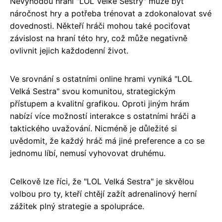
Nevýhodou hraní "LOL Velké Sestry" může být
náročnost hry a potřeba trénovat a zdokonalovat své
dovednosti. Někteří hráči mohou také pociťovat
závislost na hraní této hry, což může negativně
ovlivnit jejich každodenní život.
Ve srovnání s ostatními online hrami vyniká "LOL
Velká Sestra" svou komunitou, strategickým
přístupem a kvalitní grafikou. Oproti jiným hrám
nabízí více možností interakce s ostatními hráči a
taktického uvažování. Nicméně je důležité si
uvědomit, že každý hráč má jiné preference a co se
jednomu líbí, nemusí vyhovovat druhému.
Celkově lze říci, že "LOL Velká Sestra" je skvělou
volbou pro ty, kteří chtějí zažít adrenalinový herní
zážitek plný strategie a spolupráce.