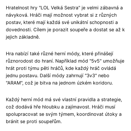
Hratelnost hry "LOL Velká Sestra" je velmi zábavná a
návyková. Hráči mají možnost vybrat si z různých
postav, které mají každá své unikátní schopnosti a
dovednosti. Cílem je porazit soupeře a dostat se až k
jejich základně.
Hra nabízí také různé herní módy, které přinášejí
různorodost do hraní. Například mód "5v5" umožňuje
hrát proti týmu pěti hráčů, kde každý hráč ovládá
jednu postavu. Další módy zahrnují "3v3" nebo
"ARAM", což je bitva na jednom úzkém koridoru.
Každý herní mód má své vlastní pravidla a strategie,
což dodává hře hloubku a zajímavost. Hráči musí
spolupracovat se svým týmem, koordinovat útoky a
bránit se proti soupeřům.