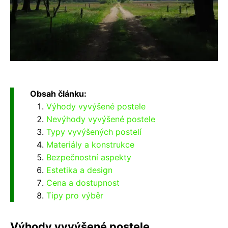
Obsah článku:
Výhody vyvýšené postele
Nevýhody vyvýšené postele
Typy vyvýšených postelí
Materiály a konstrukce
Bezpečnostní aspekty
Estetika a design
Cena a dostupnost
Tipy pro výběr
Výhody vyvýšené postele