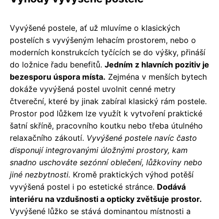
Vyvýšené postele, ať už mluvíme o klasických
postelích s vyvýšeným lehacím prostorem, nebo o
moderních konstrukcích tyčících se do výšky, přináší
do ložnice řadu benefitů.
Jedním z hlavních pozitiv je
bezesporu úspora místa.
Zejména v menších bytech
dokáže vyvýšená postel uvolnit cenné metry
čtvereční, které by jinak zabíral klasický rám postele.
Prostor pod lůžkem lze využít k vytvoření praktické
šatní skříně, pracovního koutku nebo třeba útulného
relaxačního zákoutí.
Vyvýšené postele navíc často
disponují integrovanými úložnými prostory, kam
snadno uschováte sezónní oblečení, lůžkoviny nebo
jiné nezbytnosti.
Kromě praktických výhod potěší
vyvýšená postel i po estetické stránce.
Dodává
interiéru na vzdušnosti a opticky zvětšuje prostor.
Vyvýšené lůžko se stává dominantou místnosti a