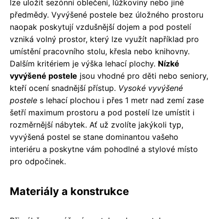
lze uložit sezónní oblečení, lůžkoviny nebo jiné
předmědy. Vyvýšené postele bez úložného prostoru
naopak poskytují vzdušnější dojem a pod postelí
vzniká volný prostor, který lze využít například pro
umístění pracovního stolu, křesla nebo knihovny.
Dalším kritériem je výška lehací plochy.
Nízké
vyvýšené postele
jsou vhodné pro děti nebo seniory,
kteří ocení snadnější přístup.
Vysoké vyvýšené
postele
s lehací plochou i přes 1 metr nad zemí zase
šetří maximum prostoru a pod postelí lze umístit i
rozměrnější nábytek. Ať už zvolíte jakýkoli typ,
vyvýšená postel se stane dominantou vašeho
interiéru a poskytne vám pohodlné a stylové místo
pro odpočinek.
Materiály a konstrukce