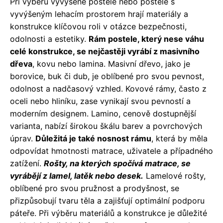
Při výběru vyvýšené postele nebo postele s
vyvýšeným lehacím prostorem hrají materiály a
konstrukce klíčovou roli v otázce bezpečnosti,
odolnosti a estetiky.
Rám postele, který nese váhu
celé konstrukce, se nejčastěji vyrábí z masivního
dřeva
, kovu nebo lamina. Masivní dřevo, jako je
borovice, buk či dub, je oblíbené pro svou pevnost,
odolnost a nadčasový vzhled. Kovové rámy, často z
oceli nebo hliníku, zase vynikají svou pevností a
moderním designem. Lamino, cenově dostupnější
varianta, nabízí širokou škálu barev a povrchových
úprav.
Důležitá je také nosnost rámu
, která by měla
odpovídat hmotnosti matrace, uživatele a případného
zatížení.
Rošty, na kterých spočívá matrace, se
vyrábějí z lamel, latěk nebo desek.
Lamelové rošty,
oblíbené pro svou pružnost a prodyšnost, se
přizpůsobují tvaru těla a zajišťují optimální podporu
páteře. Při výběru materiálů a konstrukce je důležité