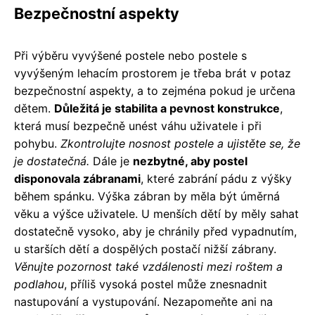
Bezpečnostní aspekty
Při výběru vyvýšené postele nebo postele s
vyvýšeným lehacím prostorem je třeba brát v potaz
bezpečnostní aspekty, a to zejména pokud je určena
dětem.
Důležitá je stabilita a pevnost konstrukce
,
která musí bezpečně unést váhu uživatele i při
pohybu.
Zkontrolujte nosnost postele a ujistěte se, že
je dostatečná.
Dále je
nezbytné, aby postel
disponovala zábranami
, které zabrání pádu z výšky
během spánku. Výška zábran by měla být úměrná
věku a výšce uživatele. U menších dětí by měly sahat
dostatečně vysoko, aby je chránily před vypadnutím,
u starších dětí a dospělých postačí nižší zábrany.
Věnujte pozornost také vzdálenosti mezi roštem a
podlahou
, příliš vysoká postel může znesnadnit
nastupování a vystupování. Nezapomeňte ani na