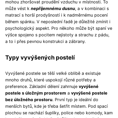
mohou zhoršovat proudění vzduchu v místnosti. To
může vést k
nepříjemnému dusnu
, a v kombinaci s
matrací s horší prodyšností i k nadměrnému pocení
během spánku. V neposlední řadě je důležité zmínit i
psychologický aspekt. Pro někoho může být spaní ve
výšce spojeno s pocitem nejistoty a strachu z pádu,
a to i přes pevnou konstrukci a zábrany.
Typy vyvýšených postelí
Vyvýšené postele se těší velké oblibě a existuje
mnoho druhů, které uspokojí různé potřeby a
preference. Základní dělení zahrnuje
vyvýšené
postele s úložným prostorem
a
vyvýšené postele
bez úložného prostoru
. První typ je ideální do
menších bytů, kde je třeba šetřit místem. Pod spací
plochou se nachází šuplíky, police nebo komody, kam