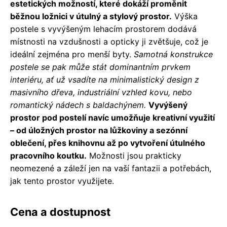
estetických možností, které dokáží proměnit
běžnou ložnici v útulný a stylový prostor.
Výška
postele s vyvýšeným lehacím prostorem dodává
místnosti na vzdušnosti a opticky ji zvětšuje, což je
ideální zejména pro menší byty.
Samotná konstrukce
postele se pak může stát dominantním prvkem
interiéru, ať už vsadíte na minimalistický design z
masivního dřeva, industriální vzhled kovu, nebo
romantický nádech s baldachýnem.
Vyvýšený
prostor pod postelí navíc umožňuje kreativní využití
– od úložných prostor na lůžkoviny a sezónní
oblečení, přes knihovnu až po vytvoření útulného
pracovního koutku.
Možnosti jsou prakticky
neomezené a záleží jen na vaší fantazii a potřebách,
jak tento prostor využijete.
Cena a dostupnost