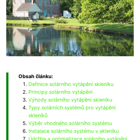
Obsah článku:
Definice solárního vytápění skleníku
Principy solárního vytápění
Výhody solárního vytápění skleníku
Typy solárních systémů pro vytápění
skleníků
Výběr vhodného solárního systému
Instalace solárního systému v skleníku
Údržba a optimalizace solárního vytápění