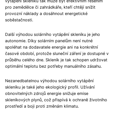
vytápění skleníku tak může být efektivním řešením
pro zemědělce či zahrádkáře, kteří chtějí snížit
provozní náklady a dosáhnout energetické
soběstačnosti.
Další výhodou solárního vytápění skleníku je jeho
autonomie. Díky solárním panelům není nutné
spoléhat na dodavatele energie ani na konkrétní
časové období, protože sluneční záření je dostupné v
průběhu celého dne. Skleník je tak schopen udržovat
optimální teplotu bez potřeby manuálního zásahu.
Nezanedbatelnou výhodou solárního vytápění
skleníku je také jeho ekologický profil. Užívání
obnovitelných zdrojů energie snižuje emise
skleníkových plynů, což přispívá k ochraně životního
prostředí a boji proti změnám klimatu.