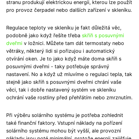
stranu produkují elektrickou energii, kterou lze použít
pro provoz čerpadel nebo dalších zařízení v skleníku.
Regulace teploty ve skleníku je fakt důležitá věc,
podobně jako když řešíte třeba
skříň s posuvnými
dveřmi
v ložnici. Můžete tam dát termostaty nebo
větráky, některý lidi si pořizujou i automatický
otvírání oken. Je to jako když máte doma skříň s
posuvnými dveřmi - taky potřebuje správný
nastavení. No a když už mluvíme o regulaci tepla, tak
stejně jako skříň s posuvnými dveřmi chrání vaše
věci, tak i dobře nastavený systém ve skleníku
ochrání vaše rostliny před přehřátím nebo zmrznutím.
Při výběru solárního systému je potřeba zohlednit
také finanční faktory. Vstupní náklady na pořízení
solárního systému mohou být vyšší, ale provozní
náklady jsou poté minimální, protože energii zajišťuje