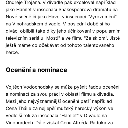
Ondřeje Trojana. V divadle pak exceloval například
jako Hamlet v inscenaci Shakespearova dramatu na
Nové scéně či jako Havel v inscenaci "Vyrozumění"
na Vinohradském divadle. V poslední době si ho
diváci oblíbili také díky jeho účinkování v populárním
televizním seriálu "Most!" a ve filmu "Za sklom". Jistě
ještě máme co očekávat od tohoto talentovaného
herce.
Ocenění a nominace
Vojtěch Vodochodský se může pyšnit řadou ocenění
a nominací za svou práci v oblasti filmu a divadla.
Mezi jeho nejvýznamnější ocenění patří například
Cena Thálie za nejlepší mužský herecký výkon ve
vedlejší roli za inscenaci "Hamlet" v Divadle na
Vinohradech. Dále získal Cenu Alfréda Radoka za