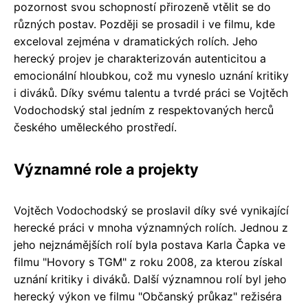
pozornost svou schopností přirozeně vtělit se do
různých postav. Později se prosadil i ve filmu, kde
exceloval zejména v dramatických rolích. Jeho
herecký projev je charakterizován autenticitou a
emocionální hloubkou, což mu vyneslo uznání kritiky
i diváků. Díky svému talentu a tvrdé práci se Vojtěch
Vodochodský stal jedním z respektovaných herců
českého uměleckého prostředí.
Významné role a projekty
Vojtěch Vodochodský se proslavil díky své vynikající
herecké práci v mnoha významných rolích. Jednou z
jeho nejznámějších rolí byla postava Karla Čapka ve
filmu "Hovory s TGM" z roku 2008, za kterou získal
uznání kritiky i diváků. Další významnou rolí byl jeho
herecký výkon ve filmu "Občanský průkaz" režiséra