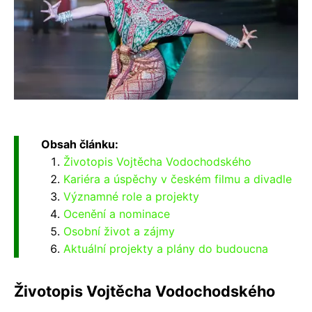
Obsah článku:
Životopis Vojtěcha Vodochodského
Kariéra a úspěchy v českém filmu a divadle
Významné role a projekty
Ocenění a nominace
Osobní život a zájmy
Aktuální projekty a plány do budoucna
Životopis Vojtěcha Vodochodského