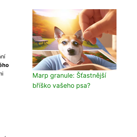
ní
vého
mi
Marp granule: Šťastnější
bříško vašeho psa?