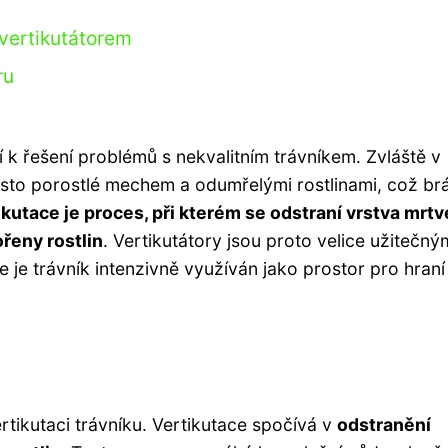
 vertikutátorem
ru
uží k řešení problémů s nekvalitním trávníkem. Zvláště v
asto porostlé mechem a odumřelými rostlinami, což brá
ikutace je proces, při kterém se odstraní vrstva mrt
řeny rostlin
. Vertikutátory jsou proto velice užitečný
 je trávník intenzivně využíván jako prostor pro hraní
vertikutaci trávníku. Vertikutace spočívá v
odstranění