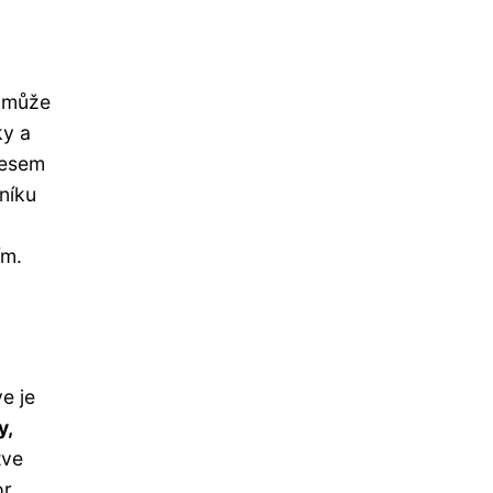
í může
ky a
ocesem
níku
ím.
e je
y,
tve
r.