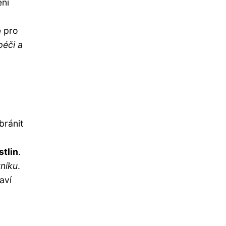
ení
é pro
péči a
bránit
stlin
.
vníku
.
aví