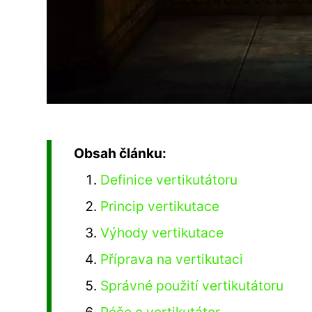
Obsah článku:
Definice vertikutátoru
Princip vertikutace
Výhody vertikutace
Příprava na vertikutaci
Správné použití vertikutátoru