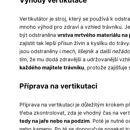
Výhody vertikutace
Vertikutátor je stroj, který se používá k odst
mnoho výhod pro zdraví a vzhled trávníku. Je
být odstraněna
vrstva mrtvého materiálu na 
zajistit tak lepší přísun živin a kyslíku do tr
jsou odstraněny i
mech, lišejník a další nežád
tím, že mu dodá zdravější a udržovanější vzh
každého majitele trávníku
, protože zajišťuje
Příprava na vertikutaci
Příprava na vertikutaci je důležitým krokem p
třeba zkontrolovat, zda je vhodný čas na vert
tedy na jaře nebo na podzim
. Poté je nutné o
nebo kameny. Po té se doporučuje posekat tráv