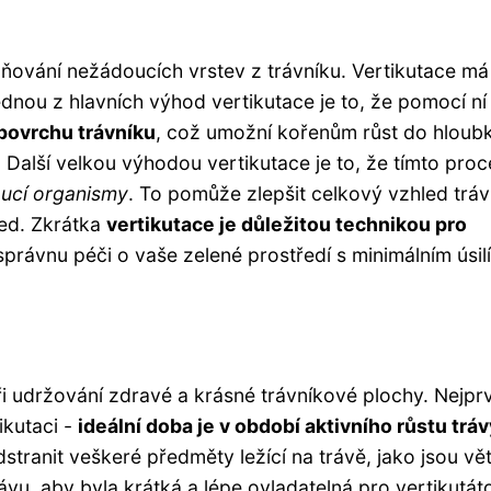
raňování nežádoucích vrstev z trávníku. Vertikutace má
dnou z hlavních výhod vertikutace je to, že pomocí n
povrchu trávníku
, což umožní kořenům růst do hloub
ávy. Další velkou výhodou vertikutace je to, že tímto pr
oucí organismy
. To pomůže zlepšit celkový vzhled tráv
led. Zkrátka
vertikutace je důležitou technikou pro
 správnu péči o vaše zelené prostředí s minimálním úsil
ři udržování zdravé a krásné trávníkové plochy. Nejprv
ikutaci -
ideální doba je v období aktivního růstu tráv
dstranit veškeré předměty ležící na trávě, jako jsou vě
u, aby byla krátká a lépe ovladatelná pro vertikutáto