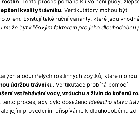
 rostlin
. Tento proces pomáhá k uvolnění půdy, zlepš
lepšení kvality trávníku
. Vertikutátory mohou být
rem. Existují také ruční varianty, které jsou vhodn
ku může být klíčovým faktorem pro jeho dlouhodobou 
tarých a odumřelých rostlinných zbytků, které mohou 
nou údržbu trávníku
. Vertikutace probíhá pomocí
pšení vstřebávání vody, vzduchu a živin do kořenů ro
st tento proces, aby bylo dosaženo
ideálního stavu trá
í, ale jejím provedením přispíváme k dlouhodobému zdr