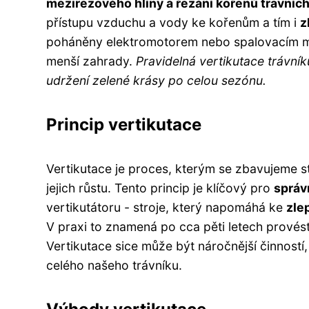
mezirezového hlíny a řezání kořenů travních
přístupu vzduchu a vody ke kořenům a tím i
z
poháněny elektromotorem nebo spalovacím moto
menší zahrady.
Pravidelná vertikutace trávní
udržení zelené krásy po celou sezónu.
Princip vertikutace
Vertikutace je proces, kterým se zbavujeme s
jejich růstu. Tento princip je klíčový pro
správ
vertikutátoru - stroje, který napomáhá ke
zle
V praxi to znamená po cca pěti letech prové
Vertikutace sice může být náročnější činnost
celého našeho trávníku.