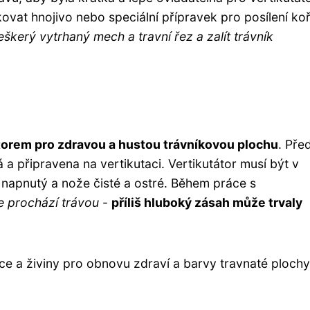
ovat hnojivo nebo speciální přípravek pro posílení ko
škerý vytrhaný mech a travní řez a zalít trávník
torem pro zdravou a hustou trávníkovou plochu
. Pře
 a připravena na vertikutaci. Vertikutátor musí být v
napnutý a nože čisté a ostré. Během práce s
e prochází trávou
-
příliš hluboký zásah může trvaly
e a živiny pro obnovu zdraví a barvy travnaté plochy