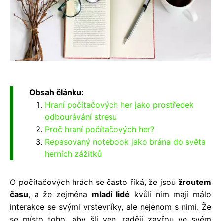
Obsah článku:
Hraní počítačových her jako prostředek
odbourávání stresu
Proč hraní počítačových her?
Repasovaný notebook jako brána do světa
herních zážitků
O počítačových hrách se často říká, že jsou
žroutem
času
, a že zejména
mladí lidé
kvůli nim mají málo
interakce se svými vrstevníky, ale nejenom s nimi. Že
se místo toho, aby šli ven, raději zavřou ve svém