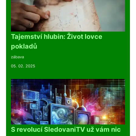
Tajemství hlubin: Život lovce
pokladů
zábava
05. 02. 2025
S revolucí SledovaniTV už vám nic