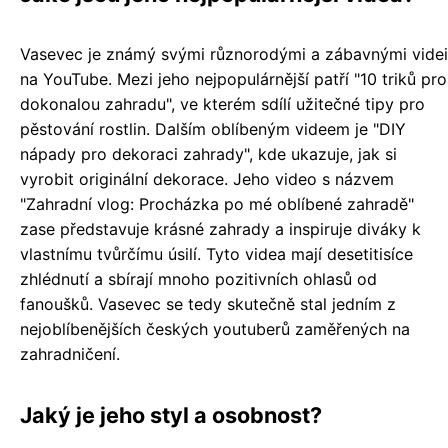
Vasevec je známý svými různorodými a zábavnými videi
na YouTube. Mezi jeho nejpopulárnější patří "10 triků pro
dokonalou zahradu", ve kterém sdílí užitečné tipy pro
pěstování rostlin. Dalším oblíbeným videem je "DIY
nápady pro dekoraci zahrady", kde ukazuje, jak si
vyrobit originální dekorace. Jeho video s názvem
"Zahradní vlog: Procházka po mé oblíbené zahradě"
zase představuje krásné zahrady a inspiruje diváky k
vlastnímu tvůrčímu úsilí. Tyto videa mají desetitisíce
zhlédnutí a sbírají mnoho pozitivních ohlasů od
fanoušků. Vasevec se tedy skutečně stal jedním z
nejoblíbenějších českých youtuberů zaměřených na
zahradničení.
Jaký je jeho styl a osobnost?