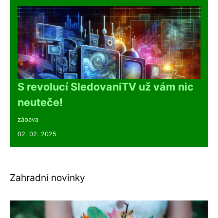
S revolucí SledovaniTV už vám nic
neuteče!
zábava
02. 02. 2025
Zahradní novinky