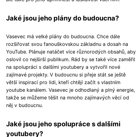
Jaké jsou jeho plány do budoucna?
Vasevec má velké plány do budoucna. Chce dále
rozšiřovat svou fanouškovskou základnu a dosah na
YouTube. Plánuje natáčet více různorodých obsahů, aby
oslovil co nejširší publikum. Rád by se také více zaměřil
na spolupráci s dalšími youtubery a vytvořil nové
zajímavé projekty. V budoucnu si přeje stát se ještě
větší inspirací pro lidi, kteří chtějí začít s vlastním
youtube kanálem. Vasevec je odhodlaný a plný energie,
takže se můžeme těšit na mnoho zajímavých věcí od
něj v budoucnu.
Jaké jsou jeho spolupráce s dalšími
youtubery?