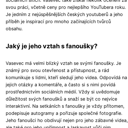
sociálních sítích. Vasevec také získal několik ocenění za
svou práci, včetně ceny pro nejlepšího YouTubera roku.
Je jedním z nejúspěšnějších českých youtuberů a jeho
příběh je inspirací pro mnoho začínajících tvůrců
obsahu.
Jaký je jeho vztah s fanoušky?
Vasevec má velmi blízký vztah se svými fanoušky. Je
známý pro svou otevřenost a přístupnost, a rád
komunikuje s lidmi, kteří sledují jeho videa. Odpovídá na
jejich otázky a komentáře, a často si s nimi povídá
prostřednictvím sociálních médií. Vždy si uvědomuje
důležitost svých fanoušků a snaží se být co nejvíce
interaktivní. Na setkáních s fanoušky je vždy přítomen,
podepisuje autogramy a pořizuje společné fotografie.
Jeho fanoušci ho obdivují nejen pro jeho zábavné videa,
ale také pro jeho upřímnost a laskavost vůči nim.