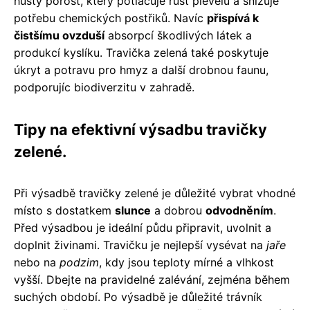
hustý porost, který potlačuje růst plevelů a snižuje
potřebu chemických postřiků. Navíc
přispívá k
čistšímu ovzduší
absorpcí škodlivých látek a
produkcí kyslíku. Travička zelená také poskytuje
úkryt a potravu pro hmyz a další drobnou faunu,
podporujíc biodiverzitu v zahradě.
Tipy na efektivní výsadbu travičky
zelené.
Při výsadbě travičky zelené je důležité vybrat vhodné
místo s dostatkem
slunce
a dobrou
odvodněním
.
Před výsadbou je ideální půdu připravit, uvolnit a
doplnit živinami. Travičku je nejlepší vysévat na
jaře
nebo na
podzim
, kdy jsou teploty mírné a vlhkost
vyšší. Dbejte na pravidelné zalévání, zejména během
suchých období. Po výsadbě je důležité trávník