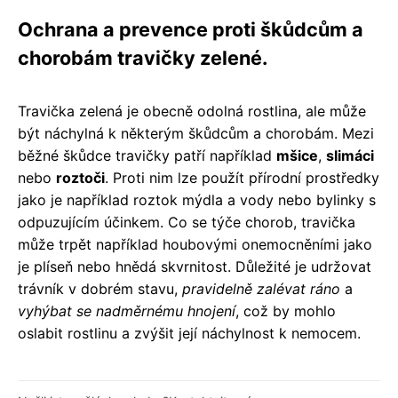
Ochrana a prevence proti škůdcům a
chorobám travičky zelené.
Travička zelená je obecně odolná rostlina, ale může
být náchylná k některým škůdcům a chorobám. Mezi
běžné škůdce travičky patří například
mšice
,
slimáci
nebo
roztoči
. Proti nim lze použít přírodní prostředky
jako je například roztok mýdla a vody nebo bylinky s
odpuzujícím účinkem. Co se týče chorob, travička
může trpět například houbovými onemocněními jako
je plíseň nebo hnědá skvrnitost. Důležité je udržovat
trávník v dobrém stavu,
pravidelně zalévat ráno
a
vyhýbat se nadměrnému hnojení
, což by mohlo
oslabit rostlinu a zvýšit její náchylnost k nemocem.