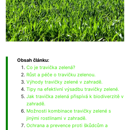
Obsah článku:
Co je travička zelená?
Růst a péče o travičku zelenou.
Výhody travičky zelené v zahradě.
Tipy na efektivní výsadbu travičky zelené.
Jak travička zelená přispívá k biodiverzitě v
zahradě.
Možnosti kombinace travičky zelené s
jinými rostlinami v zahradě.
Ochrana a prevence proti škůdcům a