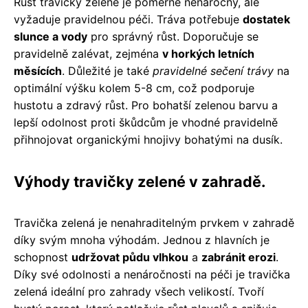
Růst travičky zelené je poměrně nenáročný, ale
vyžaduje pravidelnou péči. Tráva potřebuje
dostatek
slunce a vody
pro správný růst. Doporučuje se
pravidelně zalévat, zejména
v horkých letních
měsících
. Důležité je také
pravidelné sečení trávy
na
optimální výšku kolem 5-8 cm, což podporuje
hustotu a zdravý růst. Pro bohatší zelenou barvu a
lepší odolnost proti škůdcům je vhodné pravidelně
přihnojovat organickými hnojivy bohatými na dusík.
Výhody travičky zelené v zahradě.
Travička zelená je nenahraditelným prvkem v zahradě
díky svým mnoha výhodám. Jednou z hlavních je
schopnost
udržovat půdu vlhkou
a
zabránit erozi
.
Díky své odolnosti a nenáročnosti na péči je travička
zelená ideální pro zahrady všech velikostí. Tvoří