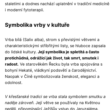
staletími a dodnes nachází uplatnění v tradiční medicíně
i moderní fytoterapii.
Symbolika vrby v kultuře
Vrba bílá (Salix alba), strom s převislými větvemi a
charakteristickými stříbřitými listy, se hluboce zapsala
do lidské kultury.
Její symbolika je spletitá a často
protichůdná, odrážící jak život, tak smrt, smutek i
radost.
Ve starověkém Řecku byla vrba spojována s
bohyní Hekaté, vládkyní podsvětí a čarodějnictví.
Naopak v Číně symbolizovala ženskost, eleganci a
odolnost.
V křesťanské tradici se vrba stala symbolem smutku a
naděje zároveň.
Její větve se používaly na Květnou
neděli, připomínající Ježíšův vstup do Jeruzaléma.