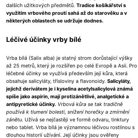
dalších užitkových předmětů.
Tradice košíkářství s
využitím vrbového proutí sahá až do starověku a v
některých oblastech se udržuje dodnes.
Léčivé účinky vrby bílé
Vrba bílá (Salix alba) je statný strom dorůstající výšky
až 25 metrů, který je rozšířen po celé Evropě a Asii. Pro
léčebné účinky se využívá především její kůra, která
obsahuje salicyláty, třísloviny a flavonoidy.
Salicyláty,
jejichž derivátem je i kyselina acetylsalicylová známá
spíše jako aspirin, mají protizánětlivé, analgetické a
antipyretické účinky.
Vrbová kůra se tak tradičně
používá k tlumení bolesti, snížení horečky a zmírnění
zánětu.
Užívá se nejčastěji ve formě odvaru, tinktury
nebo tablet. Vrba bílá je významnou léčivou rostlinou s
dlouhou historií užívání. Její účinky jsou ověřeny