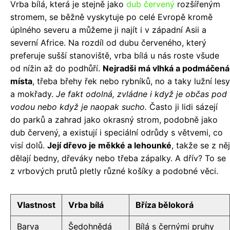
Vrba bílá, která je stejně jako
dub červený
rozšířeným
stromem, se běžně vyskytuje po celé Evropě kromě
úplného severu a můžeme ji najít i v západní Asii a
severní Africe. Na rozdíl od dubu červeného, který
preferuje sušší stanoviště, vrba bílá u nás roste všude
od nížin až do podhůří.
Nejradši má vlhká a podmáčená
místa
, třeba břehy řek nebo rybníků, no a taky lužní lesy
a mokřady.
Je fakt odolná, zvládne i když je občas pod
vodou nebo když je naopak sucho.
Často ji lidi sázejí
do parků a zahrad jako okrasný strom, podobně jako
dub červený, a existují i speciální odrůdy s větvemi, co
visí dolů.
Její dřevo je měkké a lehounké
, takže se z něj
dělají bedny, dřeváky nebo třeba zápalky. A dřív? To se
z vrbových prutů pletly různé košíky a podobné věci.
Vlastnost
Vrba bílá
Bříza bělokorá
Barva
Šedohnědá
Bílá s černými pruhy