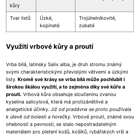
kůry
Tvar listů
Úzké,
Trojúhelníkovité,
kopinaté
zubaté
Využití vrbové kůry a proutí
Vrba bílá, latinsky Salix alba, je druh stromu známý
svými charakteristickými převislými větvemi a úzkými
listy.
Kromě své krásy se vrba bílá může pochlubit i
širokou škálou využití, a to zejména díky své kůře a
proutí.
Vrbová kůra obsahuje sloučeninu zvanou
kyselina salicylová, která má protizánětlivé a
analgetické účinky.
Již od pradávna se proto používala
k úlevě od bolesti a horečky.
Vrbové proutí, známé svou
ohebností a pevností, se stalo nepostradatelným
materiálem pro pletení košů, košíků, rybářských vrší a