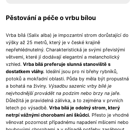
Pěstování a péče o vrbu bílou
Vrba bílá (Salix alba) je impozantní strom dorůstající do
výšky až 25 metrů, který je v české krajině
nepřehlédnutelný. Charakteristická je svými převislými
větvemi, které jí dodávají elegantní a melancholický
vzhled.
Vrba bílá preferuje slunná stanoviště s
dostatkem vláhy.
Ideální jsou pro ni břehy rybníků,
potoků a mokřadní oblasti. Půda by měla být propustná
a bohatá na živiny.
Výsadbu sazenic vrby bílé je
nejvhodnější provádět na podzim nebo brzy na jaře.
Důležitá je pravidelná zálivka, a to zejména v prvních
letech po výsadbě.
Vrba bílá je odolný strom, který
netrpí vážnými chorobami ani škůdci.
Přesto je vhodné
věnovat pozornost případnému napadení mšicemi nebo
houbovými chorobami a v případě potřeby zasáhnout