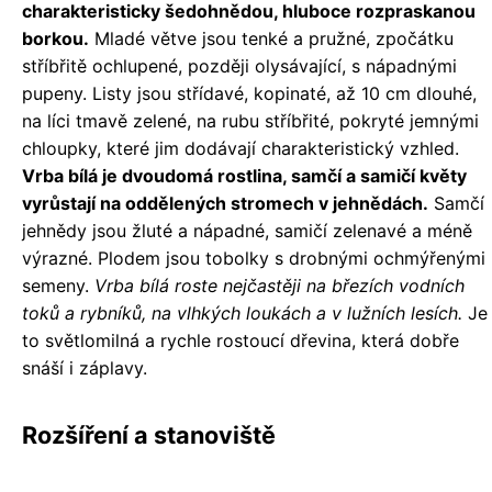
charakteristicky šedohnědou, hluboce rozpraskanou
borkou.
Mladé větve jsou tenké a pružné, zpočátku
stříbřitě ochlupené, později olysávající, s nápadnými
pupeny. Listy jsou střídavé, kopinaté, až 10 cm dlouhé,
na líci tmavě zelené, na rubu stříbřité, pokryté jemnými
chloupky, které jim dodávají charakteristický vzhled.
Vrba bílá je dvoudomá rostlina, samčí a samičí květy
vyrůstají na oddělených stromech v jehnědách.
Samčí
jehnědy jsou žluté a nápadné, samičí zelenavé a méně
výrazné. Plodem jsou tobolky s drobnými ochmýřenými
semeny.
Vrba bílá roste nejčastěji na březích vodních
toků a rybníků, na vlhkých loukách a v lužních lesích.
Je
to světlomilná a rychle rostoucí dřevina, která dobře
snáší i záplavy.
Rozšíření a stanoviště