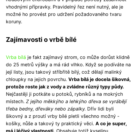
vhodnými přípravky. Pravidelný řez není nutný, ale je
možné ho provést pro udržení požadovaného tvaru
koruny.
Zajímavosti o vrbě bílé
Vrba bílá
je fakt zajímavý strom, co může dorůst klidně
do 25 metrů výšky a má rád vlhko. Když se podíváte na
její listy, jsou takový stříbřitě bílý, což dělají malinký
chloupky na jejich povrchu.
Vrba bílá je docela šikovná,
protože roste jak z vody a zvládne různý typy půdy.
Nejčastěji ji potkáte u potoků, rybníků a na mokrých
místech.
Z jejího měkkýho a lehkýho dřeva se vyrábějí
třeba bedny, dřeváky nebo zápalky.
Dřív lidi byli
šikovný a z proutí vrby bílé pletli všechno možný -
košíky, nůše a takový ty praktický věci.
A co je super,
má i léčivý vlastnosti.
Obsahuje totiž kyselinu