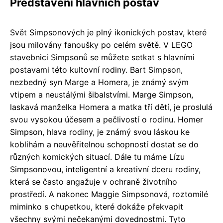
Představení hlavních postav
Svět Simpsonových je plný ikonických postav, které
jsou milovány fanoušky po celém světě. V LEGO
stavebnici Simpsonů se můžete setkat s hlavními
postavami této kultovní rodiny. Bart Simpson,
nezbedný syn Marge a Homera, je známý svým
vtipem a neustálými šibalstvími. Marge Simpson,
laskavá manželka Homera a matka tří dětí, je proslulá
svou vysokou účesem a pečlivostí o rodinu. Homer
Simpson, hlava rodiny, je známý svou láskou ke
koblihám a neuvěřitelnou schopností dostat se do
různých komických situací. Dále tu máme Lízu
Simpsonovou, inteligentní a kreativní dceru rodiny,
která se často angažuje v ochraně životního
prostředí. A nakonec Maggie Simpsonová, roztomilé
miminko s chupetkou, které dokáže překvapit
všechny svými nečekanými dovednostmi. Tyto