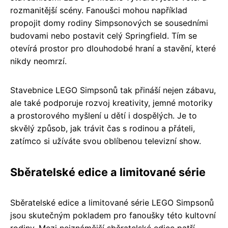
rozmanitější scény. Fanoušci mohou například
propojit domy rodiny Simpsonových se sousedními
budovami nebo postavit celý Springfield. Tím se
otevírá prostor pro dlouhodobé hraní a stavění, které
nikdy neomrzí.
Stavebnice LEGO Simpsonů tak přináší nejen zábavu,
ale také podporuje rozvoj kreativity, jemné motoriky
a prostorového myšlení u dětí i dospělých. Je to
skvělý způsob, jak trávit čas s rodinou a přáteli,
zatímco si užíváte svou oblíbenou televizní show.
Sběratelské edice a limitované série
Sběratelské edice a limitované série LEGO Simpsonů
jsou skutečným pokladem pro fanoušky této kultovní
rodiny. Mezi nejznámější sběratelské edice patří