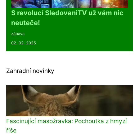
S revolucí SledovaniTV už vám nic
neuteče!
zábava
02. 02. 2025
Zahradní novinky
Fascinující masožravka: Pochoutka z hmyzí
říše