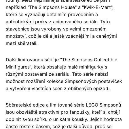
například "The Simpsons House" a "Kwik-E-Mart",
které se vyznačují detailním provedením a
autentickými prvky z animovaného seriálu. Tyto
stavebnice jsou vyrobeny ve velmi omezeném
množství, což je dělá ještě vzácnějšími a ceněnými
mezi sběrateli.
Další limitovanou sérií je "The Simpsons Collectible
Minifigures", která obsahuje malé minifigurky s
různými postavami ze seriálu. Tato série nabízí
možnost rozšíření kolekce Simpsonových postaviček
a vytvoření vlastních scén z oblíbených epizod.
Sběratelské edice a limitované série LEGO Simpsonů
jsou obzvláště atraktivní pro fanoušky, kteří si chtějí
doplnit svou sbírku o unikátní kousky. Jejich hodnota
často roste s časem, což je další důvod, proč se