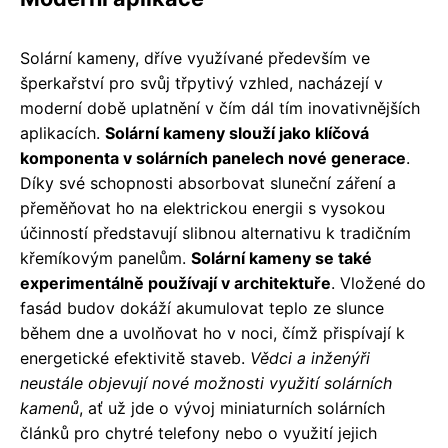
Solární kameny, dříve využívané především ve
šperkařství pro svůj třpytivý vzhled, nacházejí v
moderní době uplatnění v čím dál tím inovativnějších
aplikacích.
Solární kameny slouží jako klíčová
komponenta v solárních panelech nové generace
.
Díky své schopnosti absorbovat sluneční záření a
přeměňovat ho na elektrickou energii s vysokou
účinností představují slibnou alternativu k tradičním
křemíkovým panelům.
Solární kameny se také
experimentálně používají v architektuře
. Vložené do
fasád budov dokáží akumulovat teplo ze slunce
během dne a uvolňovat ho v noci, čímž přispívají k
energetické efektivitě staveb.
Vědci a inženýři
neustále objevují nové možnosti využití solárních
kamenů
, ať už jde o vývoj miniaturních solárních
článků pro chytré telefony nebo o využití jejich