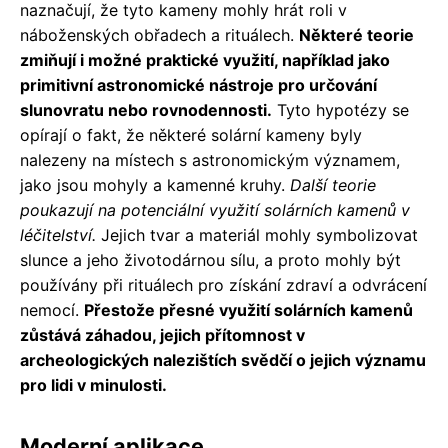
naznačují, že tyto kameny mohly hrát roli v
náboženských obřadech a rituálech.
Některé teorie
zmiňují i ​​možné praktické využití, například jako
primitivní astronomické nástroje pro určování
slunovratu nebo rovnodennosti.
Tyto hypotézy se
opírají o fakt, že některé solární kameny byly
nalezeny na místech s astronomickým významem,
jako jsou mohyly a kamenné kruhy.
Další teorie
poukazují na potenciální využití solárních kamenů v
léčitelství.
Jejich tvar a materiál mohly symbolizovat
slunce a jeho životodárnou sílu, a proto mohly být
používány při rituálech pro získání zdraví a odvrácení
nemocí.
Přestože přesné využití solárních kamenů
zůstává záhadou, jejich přítomnost v
archeologických nalezištích svědčí o jejich významu
pro lidi v minulosti.
Moderní aplikace