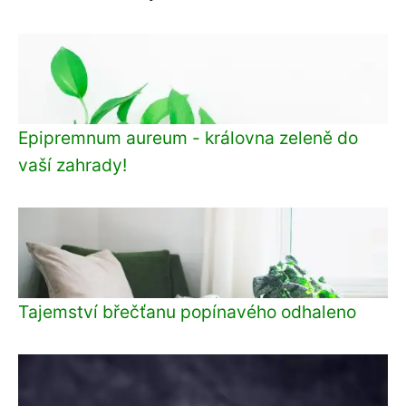
Epipremnum aureum - královna zeleně do
vaší zahrady!
Tajemství břečťanu popínavého odhaleno