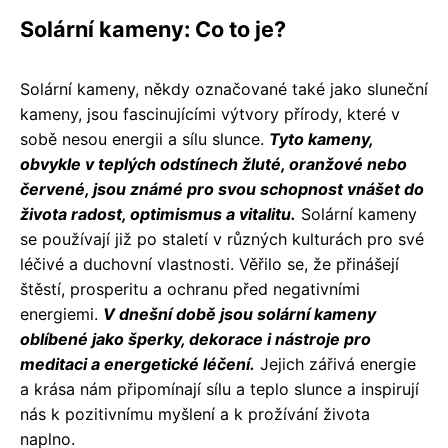
Solární kameny: Co to je?
Solární kameny, někdy označované také jako sluneční
kameny, jsou fascinujícími výtvory přírody, které v
sobě nesou energii a sílu slunce.
Tyto kameny,
obvykle v teplých odstínech žluté, oranžové nebo
červené, jsou známé pro svou schopnost vnášet do
života radost, optimismus a vitalitu.
Solární kameny
se používají již po staletí v různých kulturách pro své
léčivé a duchovní vlastnosti. Věřilo se, že přinášejí
štěstí, prosperitu a ochranu před negativními
energiemi.
V dnešní době jsou solární kameny
oblíbené jako šperky, dekorace i nástroje pro
meditaci a energetické léčení.
Jejich zářivá energie
a krása nám připomínají sílu a teplo slunce a inspirují
nás k pozitivnímu myšlení a k prožívání života
naplno.