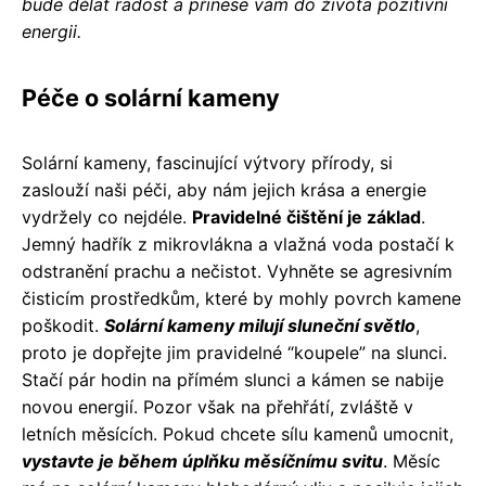
bude dělat radost a přinese vám do života pozitivní
energii.
Péče o solární kameny
Solární kameny, fascinující výtvory přírody, si
zaslouží naši péči, aby nám jejich krása a energie
vydržely co nejdéle.
Pravidelné čištění je základ
.
Jemný hadřík z mikrovlákna a vlažná voda postačí k
odstranění prachu a nečistot. Vyhněte se agresivním
čisticím prostředkům, které by mohly povrch kamene
poškodit.
Solární kameny milují sluneční světlo
,
proto je dopřejte jim pravidelné “koupele” na slunci.
Stačí pár hodin na přímém slunci a kámen se nabije
novou energií. Pozor však na přehřátí, zvláště v
letních měsících. Pokud chcete sílu kamenů umocnit,
vystavte je během úplňku měsíčnímu svitu
. Měsíc