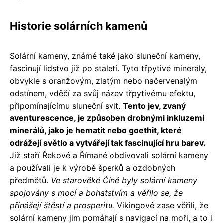
Historie solárních kamenů
Solární kameny, známé také jako sluneční kameny,
fascinují lidstvo již po staletí. Tyto třpytivé minerály,
obvykle s oranžovým, zlatým nebo načervenalým
odstínem, vděčí za svůj název třpytivému efektu,
připomínajícímu sluneční svit.
Tento jev, zvaný
aventurescence, je způsoben drobnými inkluzemi
minerálů, jako je hematit nebo goethit, které
odrážejí světlo a vytvářejí tak fascinující hru barev.
Již staří Řekové a Římané obdivovali solární kameny
a používali je k výrobě šperků a ozdobných
předmětů.
Ve starověké Číně byly solární kameny
spojovány s mocí a bohatstvím a věřilo se, že
přinášejí štěstí a prosperitu.
Vikingové zase věřili, že
solární kameny jim pomáhají s navigací na moři, a to i