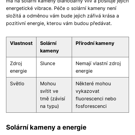
má na solární kameny blahodárný vliv a posiluje jejich
energetické vibrace. Péče o solární kameny není
složitá a odměnou vám bude jejich zářivá krása a
pozitivní energie, kterou vám budou předávat.
Vlastnost
Solární
Přírodní kameny
kameny
Zdroj
Slunce
Nemají vlastní zdroj
energie
energie
Světlo
Mohou
Některé mohou
svítit ve
vykazovat
tmě (závisí
fluorescenci nebo
na typu)
fosforescenci
Solární kameny a energie