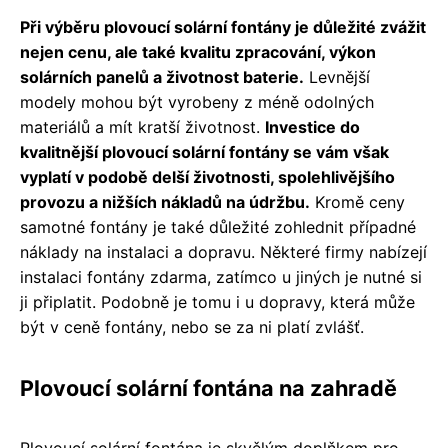
Při výběru plovoucí solární fontány je důležité zvážit
nejen cenu, ale také kvalitu zpracování, výkon
solárních panelů a životnost baterie.
Levnější
modely mohou být vyrobeny z méně odolných
materiálů a mít kratší životnost.
Investice do
kvalitnější plovoucí solární fontány se vám však
vyplatí v podobě delší životnosti, spolehlivějšího
provozu a nižších nákladů na údržbu.
Kromě ceny
samotné fontány je také důležité zohlednit případné
náklady na instalaci a dopravu. Některé firmy nabízejí
instalaci fontány zdarma, zatímco u jiných je nutné si
ji připlatit. Podobně je tomu i u dopravy, která může
být v ceně fontány, nebo se za ni platí zvlášť.
Plovoucí solární fontána na zahradě
Plovoucí solární fontána je skvělým doplňkem pro