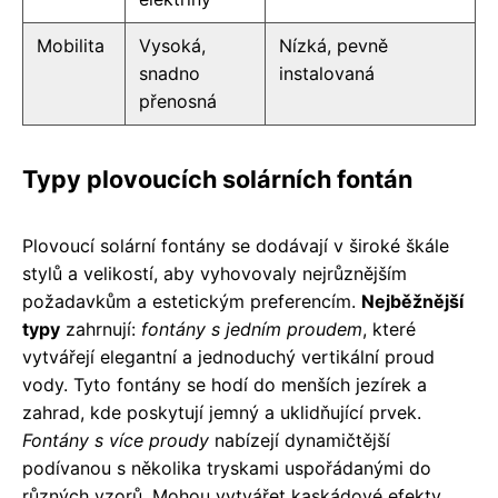
Mobilita
Vysoká,
Nízká, pevně
snadno
instalovaná
přenosná
Typy plovoucích solárních fontán
Plovoucí solární fontány se dodávají v široké škále
stylů a velikostí, aby vyhovovaly nejrůznějším
požadavkům a estetickým preferencím.
Nejběžnější
typy
zahrnují:
fontány s jedním proudem
, které
vytvářejí elegantní a jednoduchý vertikální proud
vody. Tyto fontány se hodí do menších jezírek a
zahrad, kde poskytují jemný a uklidňující prvek.
Fontány s více proudy
nabízejí dynamičtější
podívanou s několika tryskami uspořádanými do
různých vzorů. Mohou vytvářet kaskádové efekty,