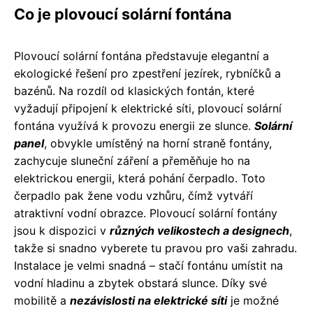
Co je plovoucí solární fontána
Plovoucí solární fontána představuje elegantní a
ekologické řešení pro zpestření jezírek, rybníčků a
bazénů. Na rozdíl od klasických fontán, které
vyžadují připojení k elektrické síti, plovoucí solární
fontána využívá k provozu energii ze slunce.
Solární
panel
, obvykle umístěný na horní straně fontány,
zachycuje sluneční záření a přeměňuje ho na
elektrickou energii, která pohání čerpadlo. Toto
čerpadlo pak žene vodu vzhůru, čímž vytváří
atraktivní vodní obrazce. Plovoucí solární fontány
jsou k dispozici v
různých velikostech a designech
,
takže si snadno vyberete tu pravou pro vaši zahradu.
Instalace je velmi snadná – stačí fontánu umístit na
vodní hladinu a zbytek obstará slunce. Díky své
mobilitě a
nezávislosti na elektrické síti
je možné