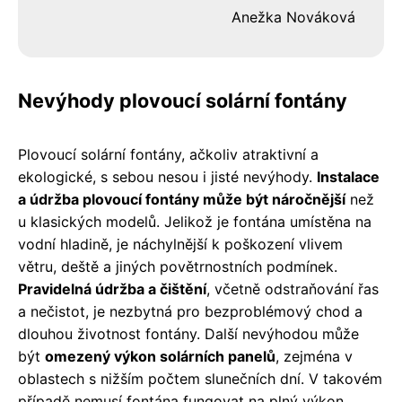
Anežka Nováková
Nevýhody plovoucí solární fontány
Plovoucí solární fontány, ačkoliv atraktivní a
ekologické, s sebou nesou i jisté nevýhody.
Instalace
a údržba plovoucí fontány může být náročnější
než
u klasických modelů. Jelikož je fontána umístěna na
vodní hladině, je náchylnější k poškození vlivem
větru, deště a jiných povětrnostních podmínek.
Pravidelná údržba a čištění
, včetně odstraňování řas
a nečistot, je nezbytná pro bezproblémový chod a
dlouhou životnost fontány. Další nevýhodou může
být
omezený výkon solárních panelů
, zejména v
oblastech s nižším počtem slunečních dní. V takovém
případě nemusí fontána fungovat na plný výkon,