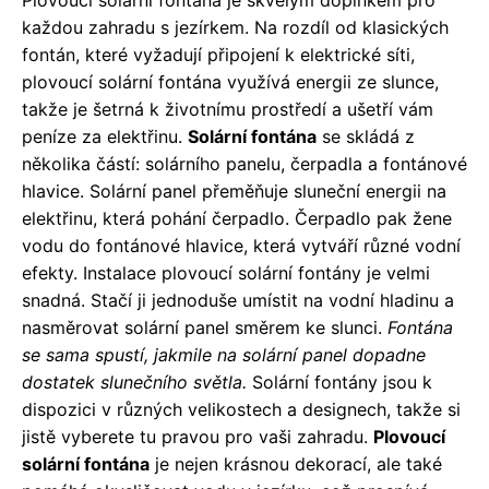
každou zahradu s jezírkem. Na rozdíl od klasických
fontán, které vyžadují připojení k elektrické síti,
plovoucí solární fontána využívá energii ze slunce,
takže je šetrná k životnímu prostředí a ušetří vám
peníze za elektřinu.
Solární fontána
se skládá z
několika částí: solárního panelu, čerpadla a fontánové
hlavice. Solární panel přeměňuje sluneční energii na
elektřinu, která pohání čerpadlo. Čerpadlo pak žene
vodu do fontánové hlavice, která vytváří různé vodní
efekty. Instalace plovoucí solární fontány je velmi
snadná. Stačí ji jednoduše umístit na vodní hladinu a
nasměrovat solární panel směrem ke slunci.
Fontána
se sama spustí, jakmile na solární panel dopadne
dostatek slunečního světla.
Solární fontány jsou k
dispozici v různých velikostech a designech, takže si
jistě vyberete tu pravou pro vaši zahradu.
Plovoucí
solární fontána
je nejen krásnou dekorací, ale také