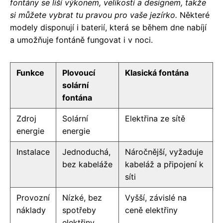
fontány se liší výkonem, velikostí a designem, takže
si můžete vybrat tu pravou pro vaše jezírko.
Některé
modely disponují i baterií, která se během dne nabíjí
a umožňuje fontáně fungovat i v noci.
Funkce
Plovoucí
Klasická fontána
solární
fontána
Zdroj
Solární
Elektřina ze sítě
energie
energie
Instalace
Jednoduchá,
Náročnější, vyžaduje
bez kabeláže
kabeláž a připojení k
síti
Provozní
Nízké, bez
Vyšší, závislé na
náklady
spotřeby
ceně elektřiny
elektřiny