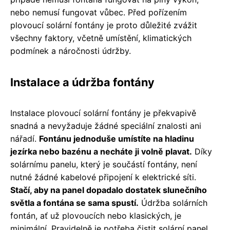
nebo nemusí fungovat vůbec. Před pořízením
plovoucí solární fontány je proto důležité zvážit
všechny faktory, včetně umístění, klimatických
podmínek a náročnosti údržby.
Instalace a údržba fontány
Instalace plovoucí solární fontány je překvapivě
snadná a nevyžaduje žádné speciální znalosti ani
nářadí.
Fontánu jednoduše umístíte na hladinu
jezírka nebo bazénu a necháte ji volně plavat.
Díky
solárnímu panelu, který je součástí fontány, není
nutné žádné kabelové připojení k elektrické síti.
Stačí, aby na panel dopadalo dostatek slunečního
světla a fontána se sama spustí.
Údržba solárních
fontán, ať už plovoucích nebo klasických, je
minimální. Pravidelně je potřeba čistit solární panel