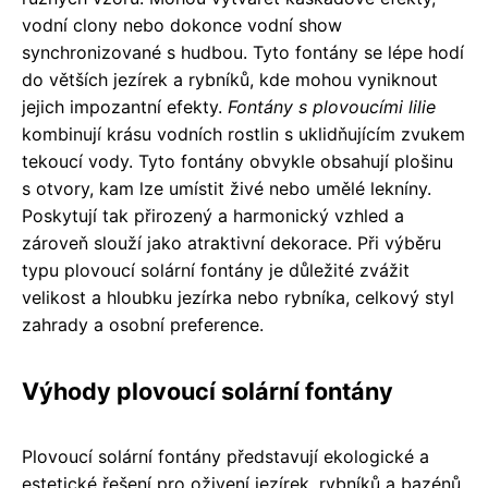
vodní clony nebo dokonce vodní show
synchronizované s hudbou. Tyto fontány se lépe hodí
do větších jezírek a rybníků, kde mohou vyniknout
jejich impozantní efekty.
Fontány s plovoucími lilie
kombinují krásu vodních rostlin s uklidňujícím zvukem
tekoucí vody. Tyto fontány obvykle obsahují plošinu
s otvory, kam lze umístit živé nebo umělé lekníny.
Poskytují tak přirozený a harmonický vzhled a
zároveň slouží jako atraktivní dekorace. Při výběru
typu plovoucí solární fontány je důležité zvážit
velikost a hloubku jezírka nebo rybníka, celkový styl
zahrady a osobní preference.
Výhody plovoucí solární fontány
Plovoucí solární fontány představují ekologické a
estetické řešení pro oživení jezírek, rybníků a bazénů.