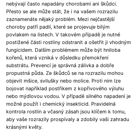
nebývají často napadány chorobami ani škůdci.
Přesto se ale může stát, že i na vašem rozrazilu
zaznamenáte nějaký problém. Mezi nejčastější
choroby patří padlí, které se projevuje bílým
povlakem na listech. V takovém případě je nutné
postižené části rostliny odstranit a ošetřit ji vhodným
fungicidem. Dalším problémem může být hniloba
kořenů, která vzniká v důsledku přemokření
substrátu. Prevencí je správná zálivka a dobře
propustná půda. Ze škůdců se na rozrazilu mohou
objevit mšice, svilušky nebo molice. Proti nim lze
bojovat například postřikem z kopřivového výluhu
nebo mýdlovou vodou. V případě silného napadení je
možné použít i chemický insekticid. Pravidelná
kontrola rostlin a včasný zásah jsou klíčem k tomu,
aby vaše rozrazily prospívaly a zdobily vaši zahradu
krásnými květy.