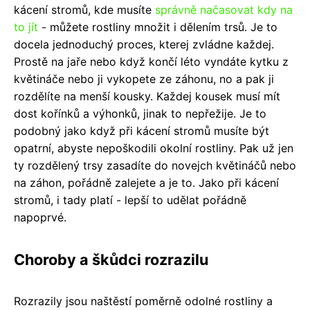
kácení stromů, kde musíte
správně načasovat kdy na
to jít
- můžete rostliny množit i dělením trsů. Je to
docela jednoduchý proces, kterej zvládne každej.
Prostě na jaře nebo když končí léto vyndáte kytku z
květináče nebo ji vykopete ze záhonu, no a pak ji
rozdělíte na menší kousky. Každej kousek musí mít
dost kořínků a výhonků, jinak to nepřežije. Je to
podobný jako když při kácení stromů musíte být
opatrní, abyste nepoškodili okolní rostliny. Pak už jen
ty rozdělený trsy zasadíte do novejch květináčů nebo
na záhon, pořádně zalejete a je to. Jako při kácení
stromů, i tady platí - lepší to udělat pořádně
napoprvé.
Choroby a škůdci rozrazilu
Rozrazily jsou naštěstí poměrně odolné rostliny a