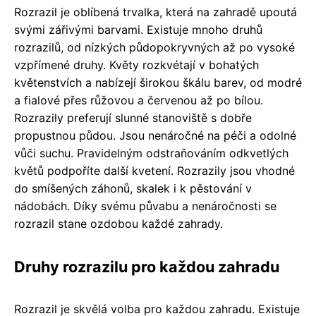
Rozrazil je oblíbená trvalka, která na zahradě upoutá
svými zářivými barvami. Existuje mnoho druhů
rozrazilů, od nízkých půdopokryvných až po vysoké
vzpřímené druhy. Květy rozkvétají v bohatých
květenstvích a nabízejí širokou škálu barev, od modré
a fialové přes růžovou a červenou až po bílou.
Rozrazily preferují slunné stanoviště s dobře
propustnou půdou. Jsou nenáročné na péči a odolné
vůči suchu. Pravidelným odstraňováním odkvetlých
květů podpoříte další kvetení. Rozrazily jsou vhodné
do smíšených záhonů, skalek i k pěstování v
nádobách. Díky svému půvabu a nenáročnosti se
rozrazil stane ozdobou každé zahrady.
Druhy rozrazilu pro každou zahradu
Rozrazil je skvělá volba pro každou zahradu. Existuje