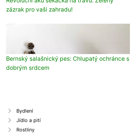
Revoluční aku sekačka na trávu: Zelený
zázrak pro vaši zahradu!
Bernský salašnický pes: Chlupatý ochránce s
dobrým srdcem
Bydlení
Jídlo a pití
Rostliny