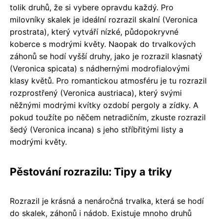
tolik druhů, že si vybere opravdu každý. Pro
milovníky skalek je ideální rozrazil skalní (Veronica
prostrata), který vytváří nízké, půdopokryvné
koberce s modrými květy. Naopak do trvalkových
záhonů se hodí vyšší druhy, jako je rozrazil klasnatý
(Veronica spicata) s nádhernými modrofialovými
klasy květů. Pro romantickou atmosféru je tu rozrazil
rozprostřený (Veronica austriaca), který svými
něžnými modrými kvítky ozdobí pergoly a zídky. A
pokud toužíte po něčem netradičním, zkuste rozrazil
šedý (Veronica incana) s jeho stříbřitými listy a
modrými květy.
Pěstování rozrazilu: Tipy a triky
Rozrazil je krásná a nenáročná trvalka, která se hodí
do skalek, záhonů i nádob. Existuje mnoho druhů