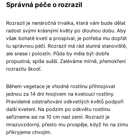
Správná péče o rozrazil
Rozrazil je nenáročná trvalka, která vám bude dělat
radost svými krásnými květy po dlouhou dobu. Aby
však bohatě kvetl a prospíval, je potřeba mu dopřát
tu správnou péči. Rozrazil má rád slunná stanoviště,
ale snese i polostín. Půda by měla být dobře
propustná, spíše sušší. Zaléváme mírně, přemokření
rozrazilu škodí.
Během vegetace je vhodné rostlinu přihnojovat
jednou za 14 dní hnojivem na kvetoucí rostliny.
Pravidelné odstraňování odkvetlých květů podpoří
další kvetení. Na podzim po odkvětu rostlinu
seřízneme asi na 10 cm nad zemí. Rozrazil je
mrazuvzdorný, přesto mu prospěje, když ho na zimu
přikryjeme chvojím.