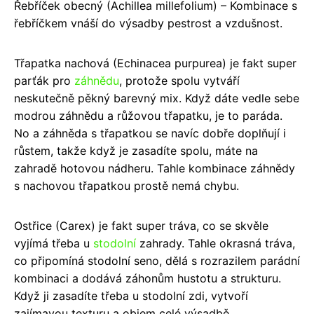
Řebříček obecný (Achillea millefolium) – Kombinace s
řebříčkem vnáší do výsadby pestrost a vzdušnost.
Třapatka nachová (Echinacea purpurea) je fakt super
parťák pro
záhnědu
, protože spolu vytváří
neskutečně pěkný barevný mix. Když dáte vedle sebe
modrou záhnědu a růžovou třapatku, je to paráda.
No a záhněda s třapatkou se navíc dobře doplňují i
růstem, takže když je zasadíte spolu, máte na
zahradě hotovou nádheru. Tahle kombinace záhnědy
s nachovou třapatkou prostě nemá chybu.
Ostřice (Carex) je fakt super tráva, co se skvěle
vyjímá třeba u
stodolní
zahrady. Tahle okrasná tráva,
co připomíná stodolní seno, dělá s rozrazilem parádní
kombinaci a dodává záhonům hustotu a strukturu.
Když ji zasadíte třeba u stodolní zdi, vytvoří
zajímavou texturu a objem celé výsadbě.