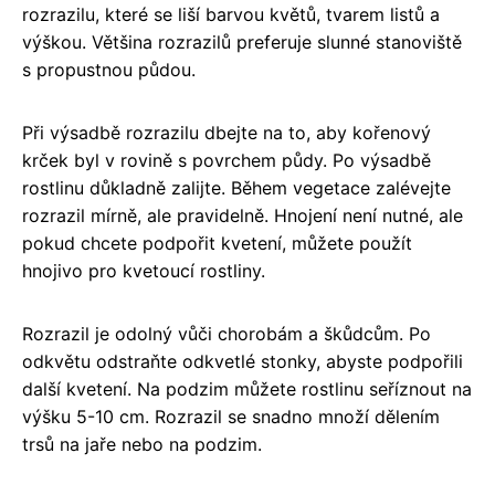
rozrazilu, které se liší barvou květů, tvarem listů a
výškou. Většina rozrazilů preferuje slunné stanoviště
s propustnou půdou.
Při výsadbě rozrazilu dbejte na to, aby kořenový
krček byl v rovině s povrchem půdy. Po výsadbě
rostlinu důkladně zalijte. Během vegetace zalévejte
rozrazil mírně, ale pravidelně. Hnojení není nutné, ale
pokud chcete podpořit kvetení, můžete použít
hnojivo pro kvetoucí rostliny.
Rozrazil je odolný vůči chorobám a škůdcům. Po
odkvětu odstraňte odkvetlé stonky, abyste podpořili
další kvetení. Na podzim můžete rostlinu seříznout na
výšku 5-10 cm. Rozrazil se snadno množí dělením
trsů na jaře nebo na podzim.