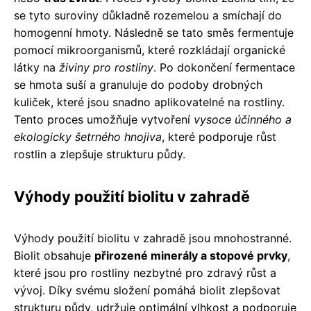
se tyto suroviny důkladně rozemelou a smíchají do
homogenní hmoty. Následně se tato směs fermentuje
pomocí mikroorganismů, které rozkládají organické
látky na
živiny pro rostliny
. Po dokončení fermentace
se hmota suší a granuluje do podoby drobných
kuliček, které jsou snadno aplikovatelné na rostliny.
Tento proces umožňuje vytvoření
vysoce účinného a
ekologicky šetrného hnojiva
, které podporuje růst
rostlin a zlepšuje strukturu půdy.
Výhody použití biolitu v zahradě
Výhody použití biolitu v zahradě jsou mnohostranné.
Biolit obsahuje
přirozené minerály a stopové prvky
,
které jsou pro rostliny nezbytné pro zdravý růst a
vývoj. Díky svému složení pomáhá biolit zlepšovat
strukturu půdy, udržuje optimální vlhkost a podporuje