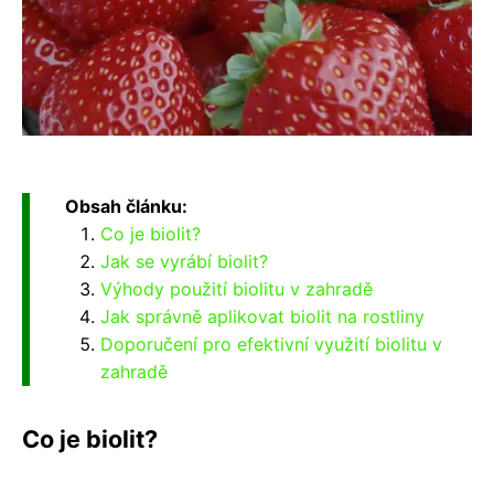
Obsah článku:
Co je biolit?
Jak se vyrábí biolit?
Výhody použití biolitu v zahradě
Jak správně aplikovat biolit na rostliny
Doporučení pro efektivní využití biolitu v
zahradě
Co je biolit?