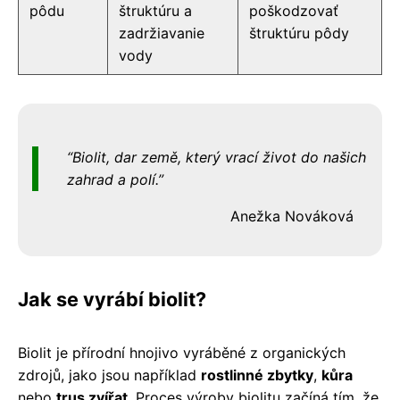
pôdu
štruktúru a
poškodzovať
zadržiavanie
štruktúru pôdy
vody
Biolit, dar země, který vrací život do našich
zahrad a polí.
Anežka Nováková
Jak se vyrábí biolit?
Biolit je přírodní hnojivo vyráběné z organických
zdrojů, jako jsou například
rostlinné zbytky
,
kůra
nebo
trus zvířat
. Proces výroby biolitu začíná tím, že