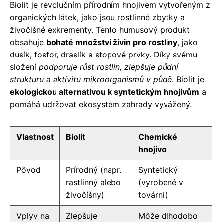
Biolit je revolučním přírodním hnojivem vytvořeným z
organických látek, jako jsou rostlinné zbytky a
živočišné exkrementy. Tento humusový produkt
obsahuje
bohaté množství živin pro rostliny
, jako
dusík, fosfor, draslík a stopové prvky. Díky svému
složení
podporuje růst rostlin, zlepšuje půdní
strukturu a aktivitu mikroorganismů v půdě
. Biolit je
ekologickou alternativou k syntetickým hnojivům
a
pomáhá udržovat ekosystém zahrady vyvážený.
Vlastnost
Biolit
Chemické
hnojivo
Pôvod
Prírodný (napr.
Syntetický
rastlinný alebo
(vyrobené v
živočíšny)
továrni)
Vplyv na
Zlepšuje
Môže dlhodobo