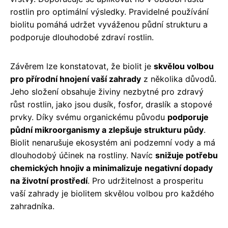
rostlin pro optimální výsledky. Pravidelné používání
biolitu pomáhá udržet vyváženou půdní strukturu a
podporuje dlouhodobé zdraví rostlin.
Závěrem lze konstatovat, že biolit je
skvělou volbou
pro přírodní hnojení vaší zahrady
z několika důvodů.
Jeho složení obsahuje živiny nezbytné pro zdravý
růst rostlin, jako jsou dusík, fosfor, draslík a stopové
prvky. Díky svému organickému původu
podporuje
půdní mikroorganismy a zlepšuje strukturu půdy
.
Biolit nenarušuje ekosystém ani podzemní vody a má
dlouhodobý účinek na rostliny. Navíc
snižuje potřebu
chemických hnojiv a minimalizuje negativní dopady
na životní prostředí
. Pro udržitelnost a prosperitu
vaší zahrady je biolitem skvělou volbou pro každého
zahradníka.