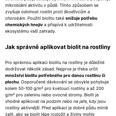
mikrobiální aktivitu v půdě. Tímto způsobem se
zvyšuje
odolnost rostlin proti škodlivcům a
chorobám
. Použití biolitu také
snižuje potřebu
chemických hnojiv
a přispívá k udržitelnosti
ekosystému vaší zahrady.
Jak správně aplikovat biolit na rostliny
Pro správnou aplikaci biolitu na rostliny je důležité
dodržovat několik zásad. Nejprve je třeba určit
množství biolitu potřebného pro danou rostlinu či
plochu
. Doporučené dávkování se obvykle pohybuje
kolem 50-100 g/m² pro kvetoucí rostliny a až 200
g/m² pro zeleninu nebo ovocné stromy. Biolit je
vhodné aplikovat
na podzim nebo na jaře, kdy jsou
rostliny aktivnější
. Před aplikací je dobré půdu mírně
zalít, aby se biolit lépe rozložil a živiny mohly