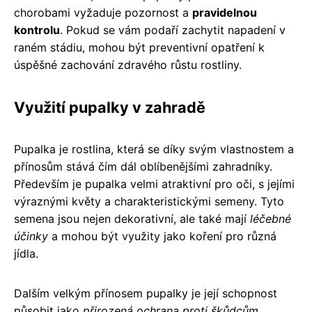
chorobami vyžaduje pozornost a
pravidelnou
kontrolu
. Pokud se vám podaří zachytit napadení v
raném stádiu, mohou být preventivní opatření k
úspěšné zachování zdravého růstu rostliny.
Využití pupalky v zahradě
Pupalka je rostlina, která se díky svým vlastnostem a
přínosům stává čím dál oblíbenějšími zahradníky.
Především je pupalka velmi atraktivní pro oči, s jejími
výraznými květy a charakteristickými semeny. Tyto
semena jsou nejen dekorativní, ale také mají
léčebné
účinky
a mohou být využity jako koření pro různá
jídla.
Dalším velkým přínosem pupalky je její schopnost
působit jako
přirozená ochrana proti škůdcům