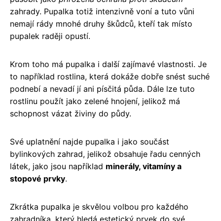
zahrady. Pupalka totiž intenzivně voní a tuto vůni
nemají rády mnohé druhy škůdců, kteří tak místo
pupalek raději opustí.
Krom toho má pupalka i další zajímavé vlastnosti. Je
to například rostlina, která dokáže dobře snést suché
podnebí a nevadí jí ani písčitá půda. Dále lze tuto
rostlinu použít jako zelené hnojení, jelikož má
schopnost vázat živiny do půdy.
Své uplatnění najde pupalka i jako součást
bylinkových zahrad, jelikož obsahuje řadu cenných
látek, jako jsou například
minerály, vitamíny a
stopové prvky
.
Zkrátka pupalka je skvělou volbou pro každého
zahradníka, který hledá estetický prvek do své