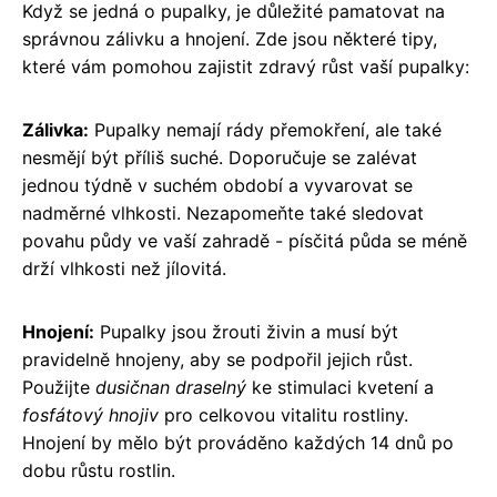
Když se jedná o pupalky, je důležité pamatovat na
správnou zálivku a hnojení. Zde jsou některé tipy,
které vám pomohou zajistit zdravý růst vaší pupalky:
Zálivka:
Pupalky nemají rády přemokření, ale také
nesmějí být příliš suché. Doporučuje se zalévat
jednou týdně v suchém období a vyvarovat se
nadměrné vlhkosti. Nezapomeňte také sledovat
povahu půdy ve vaší zahradě - písčitá půda se méně
drží vlhkosti než jílovitá.
Hnojení:
Pupalky jsou žrouti živin a musí být
pravidelně hnojeny, aby se podpořil jejich růst.
Použijte
dusičnan draselný
ke stimulaci kvetení a
fosfátový hnojiv
pro celkovou vitalitu rostliny.
Hnojení by mělo být prováděno každých 14 dnů po
dobu růstu rostlin.