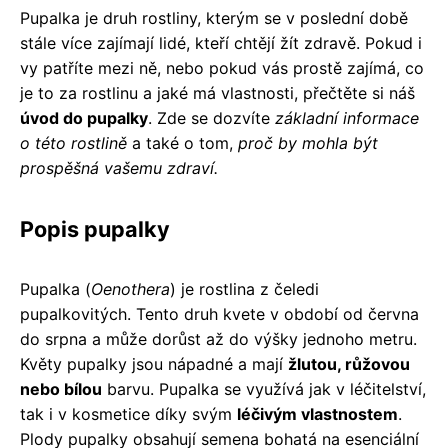
Pupalka je druh rostliny, kterým se v poslední době
stále více zajímají lidé, kteří chtějí žít zdravě. Pokud i
vy patříte mezi ně, nebo pokud vás prostě zajímá, co
je to za rostlinu a jaké má vlastnosti, přečtěte si náš
úvod do pupalky
. Zde se dozvíte
základní informace
o této rostlině
a také o tom,
proč by mohla být
prospěšná vašemu zdraví.
Popis pupalky
Pupalka (
Oenothera
) je rostlina z čeledi
pupalkovitých. Tento druh kvete v období od června
do srpna a může dorůst až do výšky jednoho metru.
Květy pupalky jsou nápadné a mají
žlutou, růžovou
nebo bílou
barvu. Pupalka se využívá jak v léčitelství,
tak i v kosmetice díky svým
léčivým vlastnostem
.
Plody pupalky obsahují semena bohatá na esenciální