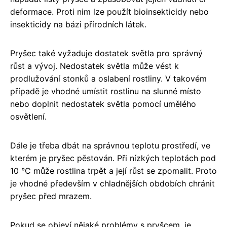
deformace. Proti nim lze použít bioinsekticidy nebo
insekticidy na bázi přírodních látek.
Pryšec také vyžaduje dostatek světla pro správný
růst a vývoj. Nedostatek světla může vést k
prodlužování stonků a oslabení rostliny. V takovém
případě je vhodné umístit rostlinu na slunné místo
nebo doplnit nedostatek světla pomocí umělého
osvětlení.
Dále je třeba dbát na správnou teplotu prostředí, ve
kterém je pryšec pěstován. Při nízkých teplotách pod
10 °C může rostlina trpět a její růst se zpomalit. Proto
je vhodné především v chladnějších obdobích chránit
pryšec před mrazem.
Pokud se objeví nějaké problémy s pryšcem, je