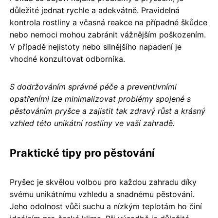
důležité jednat rychle a adekvátně. Pravidelná
kontrola rostliny a včasná reakce na případné škůdce
nebo nemoci mohou zabránit vážnějším poškozením.
V případě nejistoty nebo silnějšího napadení je
vhodné konzultovat odborníka.
S dodržováním správné péče a preventivními
opatřeními lze minimalizovat problémy spojené s
pěstováním pryšce a zajistit tak zdravý růst a krásný
vzhled této unikátní rostliny ve vaší zahradě.
Praktické tipy pro pěstování
Pryšec je skvělou volbou pro každou zahradu díky
svému unikátnímu vzhledu a snadnému pěstování.
Jeho odolnost vůči suchu a nízkým teplotám ho činí