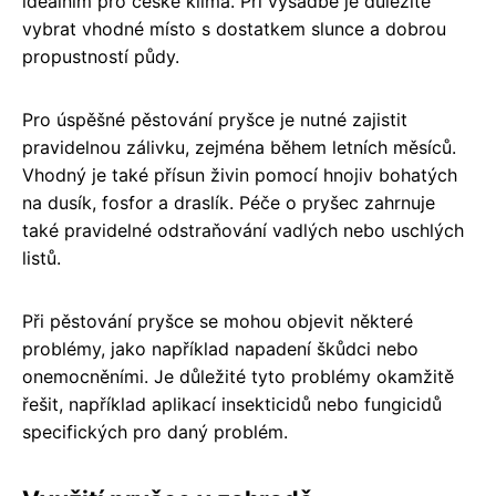
ideálním pro české klima. Při výsadbě je důležité
vybrat vhodné místo s dostatkem slunce a dobrou
propustností půdy.
Pro úspěšné pěstování pryšce je nutné zajistit
pravidelnou zálivku, zejména během letních měsíců.
Vhodný je také přísun živin pomocí hnojiv bohatých
na dusík, fosfor a draslík. Péče o pryšec zahrnuje
také pravidelné odstraňování vadlých nebo uschlých
listů.
Při pěstování pryšce se mohou objevit některé
problémy, jako například napadení škůdci nebo
onemocněními. Je důležité tyto problémy okamžitě
řešit, například aplikací insekticidů nebo fungicidů
specifických pro daný problém.