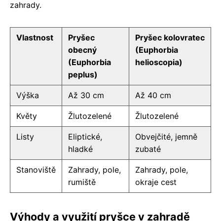
zahrady.
Vlastnost
Pryšec
Pryšec kolovratec
obecný
(Euphorbia
(Euphorbia
helioscopia)
peplus)
Výška
Až 30 cm
Až 40 cm
Květy
Žlutozelené
Žlutozelené
Listy
Eliptické,
Obvejčité, jemně
hladké
zubaté
Stanoviště
Zahrady, pole,
Zahrady, pole,
rumiště
okraje cest
Výhody a využití pryšce v zahradě