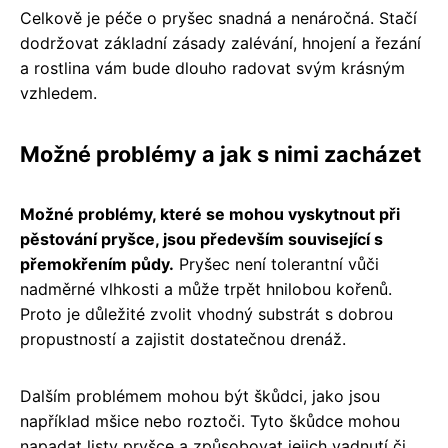
Celkově je péče o pryšec snadná a nenáročná. Stačí
dodržovat základní zásady zalévání, hnojení a řezání
a rostlina vám bude dlouho radovat svým krásným
vzhledem.
Možné problémy a jak s nimi zacházet
Možné problémy, které se mohou vyskytnout při
pěstování pryšce, jsou především související s
přemokřením půdy.
Pryšec není tolerantní vůči
nadměrné vlhkosti a může trpět hnilobou kořenů.
Proto je důležité zvolit vhodný substrát s dobrou
propustností a zajistit dostatečnou drenáž.
Dalším problémem mohou být škůdci, jako jsou
například mšice nebo roztoči. Tyto škůdce mohou
napadat listy pryšce a způsobovat jejich vadnutí či