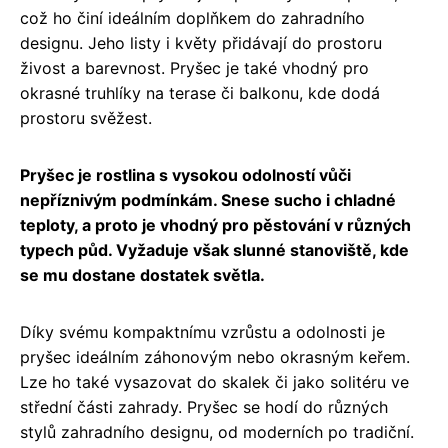
což ho činí ideálním doplňkem do zahradního
designu. Jeho listy i květy přidávají do prostoru
živost a barevnost. Pryšec je také vhodný pro
okrasné truhlíky na terase či balkonu, kde dodá
prostoru svěžest.
Pryšec je rostlina s vysokou odolností vůči
nepříznivým podmínkám. Snese sucho i chladné
teploty, a proto je vhodný pro pěstování v různých
typech půd. Vyžaduje však slunné stanoviště, kde
se mu dostane dostatek světla.
Díky svému kompaktnímu vzrůstu a odolnosti je
pryšec ideálním záhonovým nebo okrasným keřem.
Lze ho také vysazovat do skalek či jako solitéru ve
střední části zahrady. Pryšec se hodí do různých
stylů zahradního designu, od moderních po tradiční.