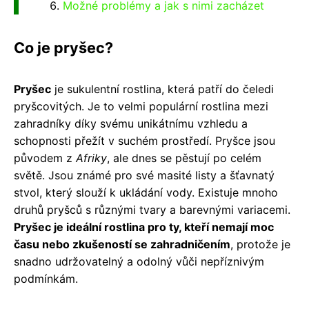
Možné problémy a jak s nimi zacházet
Co je pryšec?
Pryšec
je sukulentní rostlina, která patří do čeledi
pryšcovitých. Je to velmi populární rostlina mezi
zahradníky díky svému unikátnímu vzhledu a
schopnosti přežít v suchém prostředí. Pryšce jsou
původem z
Afriky
, ale dnes se pěstují po celém
světě. Jsou známé pro své masité listy a šťavnatý
stvol, který slouží k ukládání vody. Existuje mnoho
druhů pryšců s různými tvary a barevnými variacemi.
Pryšec je ideální rostlina pro ty, kteří nemají moc
času nebo zkušeností se zahradničením
, protože je
snadno udržovatelný a odolný vůči nepříznivým
podmínkám.