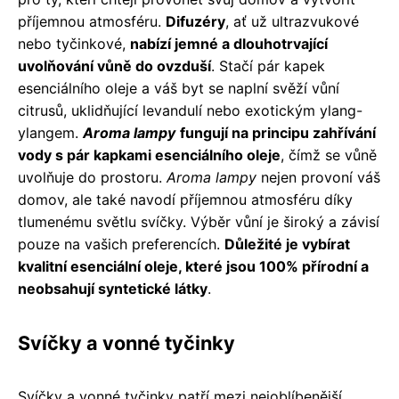
příjemnou atmosféru.
Difuzéry
, ať už ultrazvukové
nebo tyčinkové,
nabízí jemné a dlouhotrvající
uvolňování vůně do ovzduší
. Stačí pár kapek
esenciálního oleje a váš byt se naplní svěží vůní
citrusů, uklidňující levandulí nebo exotickým ylang-
ylangem.
Aroma lampy
fungují na principu zahřívání
vody s pár kapkami esenciálního oleje
, čímž se vůně
uvolňuje do prostoru.
Aroma lampy
nejen provoní váš
domov, ale také navodí příjemnou atmosféru díky
tlumenému světlu svíčky. Výběr vůní je široký a závisí
pouze na vašich preferencích.
Důležité je vybírat
kvalitní esenciální oleje, které jsou 100% přírodní a
neobsahují syntetické látky
.
Svíčky a vonné tyčinky
Svíčky a vonné tyčinky patří mezi nejoblíbenější