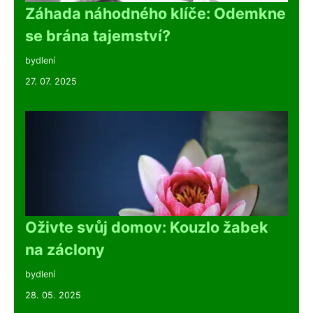
Záhada náhodného klíče: Odemkne
se brána tajemství?
bydlení
27. 07. 2025
Oživte svůj domov: Kouzlo žabek
na záclony
bydlení
28. 05. 2025