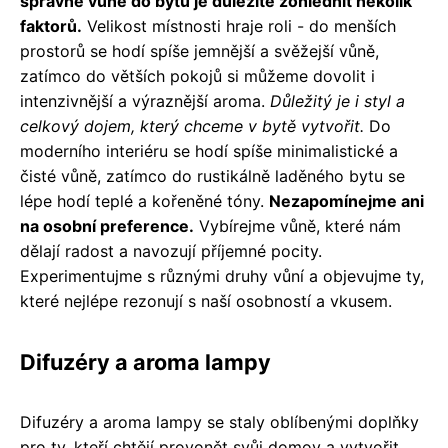
správné vůně do bytu je důležité zohlednit několik
faktorů.
Velikost místnosti hraje roli - do menších
prostorů se hodí spíše jemnější a svěžejší vůně,
zatímco do větších pokojů si můžeme dovolit i
intenzivnější a výraznější aroma.
Důležitý je i styl a
celkový dojem, který chceme v bytě vytvořit.
Do
moderního interiéru se hodí spíše minimalistické a
čisté vůně, zatímco do rustikálně laděného bytu se
lépe hodí teplé a kořeněné tóny.
Nezapomínejme ani
na osobní preference.
Vybírejme vůně, které nám
dělají radost a navozují příjemné pocity.
Experimentujme s různými druhy vůní a objevujme ty,
které nejlépe rezonují s naší osobností a vkusem.
Difuzéry a aroma lampy
Difuzéry a aroma lampy se staly oblíbenými doplňky
pro ty, kteří chtějí provonět svůj domov a vytvořit