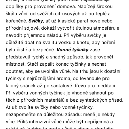
doplňky pro provonění domova. Nabízejí širokou
škálu vůní, od svěžích citrusových až po teplé a
kořeněné.
Svíčky
, ať už klasické parafinové nebo
přírodní sójové, dokáží vytvořit útulnou atmosféru a
navodit příjemnou náladu. Při výběru svíčky je
důležité dbát na kvalitu vosku a knotu, aby hoření
bylo čisté a bezpečné.
Vonné tyčinky
zase
představují rychlý a snadný způsob, jak provonět
místnost. Stačí zapálit konec tyčinky a nechat
doutnat, aby se uvolnila vůně. Na trhu jsou k dostání
tyčinky s nejrůznějšími aroma, od levandule pro
klidný spánek až po santalové dřevo pro meditaci.
Při výběru vonných tyčinek je vhodné sáhnout po
těch z přírodních materiálů a bez syntetických přísad.
Ať už zvolíte svíčky nebo vonné tyčinky,
nezapomeňte na důležitou zásadu: méně je někdy
více. Příliš intenzivní vůně může být nepříjemná a
dráždivá. Vybírejte proto vůně s citem a dopřejte