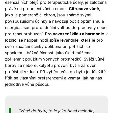
esenciálních olejů pro terapeutické účely, je založena
právě na propojení vůní a emocí.
Citrusové vůně
,
jako je pomeranč či citron, jsou známé svými
povzbuzujícími účinky a navozují pocit optimismu a
energie. Jsou proto ideální volbou do pracovny nebo
pro ranní probuzení.
Pro navození klidu a harmonie
v
ložnici se naopak hodí spíše levandule, která je pro
své relaxační účinky oblíbená při potížích se
spánkem. I běžné činnosti jako úklid můžeme
zpříjemnit použitím vonných prostředků. Svěží vůně
borovice nebo eukalyptu provoní byt a zároveň
pročišťují vzduch. Při výběru vůní do bytu je důležité
řídit se vlastními preferencemi a vnímat, jak na nás
jednotlivé vůně působí.
Vůně do bytu, to je jako tichá melodie,