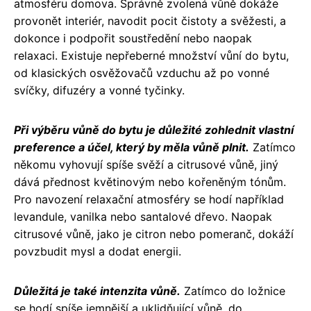
atmosféru domova. Správně zvolená vůně dokáže
provonět interiér, navodit pocit čistoty a svěžesti, a
dokonce i podpořit soustředění nebo naopak
relaxaci. Existuje nepřeberné množství vůní do bytu,
od klasických osvěžovačů vzduchu až po vonné
svíčky, difuzéry a vonné tyčinky.
Při výběru vůně do bytu je důležité zohlednit vlastní
preference a účel, který by měla vůně plnit.
Zatímco
někomu vyhovují spíše svěží a citrusové vůně, jiný
dává přednost květinovým nebo kořeněným tónům.
Pro navození relaxační atmosféry se hodí například
levandule, vanilka nebo santalové dřevo. Naopak
citrusové vůně, jako je citron nebo pomeranč, dokáží
povzbudit mysl a dodat energii.
Důležitá je také intenzita vůně.
Zatímco do ložnice
se hodí spíše jemnější a uklidňující vůně, do