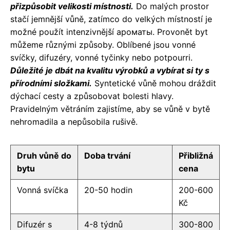
přizpůsobit velikosti místnosti.
Do malých prostor
stačí jemnější vůně, zatímco do velkých místností je
možné použít intenzivnější ароматы. Provonět byt
můžeme různými způsoby. Oblíbené jsou vonné
svíčky, difuzéry, vonné tyčinky nebo potpourri.
Důležité je dbát na kvalitu výrobků a vybírat si ty s
přírodními složkami.
Syntetické vůně mohou dráždit
dýchací cesty a způsobovat bolesti hlavy.
Pravidelným větráním zajistíme, aby se vůně v bytě
nehromadila a nepůsobila rušivě.
Druh vůně do
Doba trvání
Přibližná
bytu
cena
Vonná svíčka
20-50 hodin
200-600
Kč
Difuzér s
4-8 týdnů
300-800