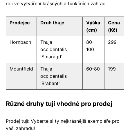
roli ve vytváření krásných a funkčních zahrad.
Prodejce
Druh thuje
Výška
Cena
(cm)
(Kč)
Hornbach
Thuja
80-
299
occidentalis
100
'Smaragd'
Mountfield
Thuja
60-80
199
occidentalis
'Brabant'
Různé druhy tují vhodné pro prodej
Prodej tují: Vyberte si ty nejkrásnější exempláře pro
vaši zahradu!