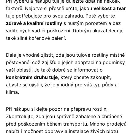
Při výběru a nákupu tují je důležité dbát na několik
faktorů. Nejprve si přesně určte, jakou
velikost a tvar
tuje potřebujete pro svou zahradu. Poté vyberte
zdravé a kvalitní rostliny
s hustým porostem a bez
viditelných vad či poškození. Dobrým ukazatelem je
také silné kořenové balení.
Dále je vhodné zjistit, zda jsou tujové rostliny místně
pěstované, což zajišťuje jejich adaptaci na podmínky
vaší oblasti. Je také dobré se informovat o
konkrétním druhu tuje
, který chcete zakoupit,
abyste se ujistili, že je vhodný pro váš typ půdy a
klima.
Při nákupu si dejte pozor na přepravu rostlin.
Zkontrolujte, zda jsou správně zabalené a chráněné
před poškozením během transportu. Mnoho prodejců
nabízí i možnost dopravy a instalace živých plotů