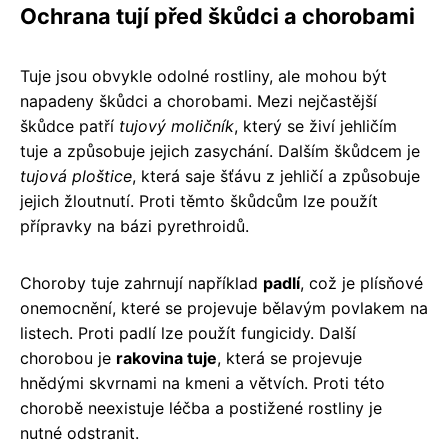
Ochrana tují před škůdci a chorobami
Tuje jsou obvykle odolné rostliny, ale mohou být
napadeny škůdci a chorobami. Mezi nejčastější
škůdce patří
tujový moličník
, který se živí jehličím
tuje a způsobuje jejich zasychání. Dalším škůdcem je
tujová ploštice
, která saje šťávu z jehličí a způsobuje
jejich žloutnutí. Proti těmto škůdcům lze použít
přípravky na bázi pyrethroidů.
Choroby tuje zahrnují například
padlí
, což je plísňové
onemocnění, které se projevuje bělavým povlakem na
listech. Proti padlí lze použít fungicidy. Další
chorobou je
rakovina tuje
, která se projevuje
hnědými skvrnami na kmeni a větvích. Proti této
chorobě neexistuje léčba a postižené rostliny je
nutné odstranit.