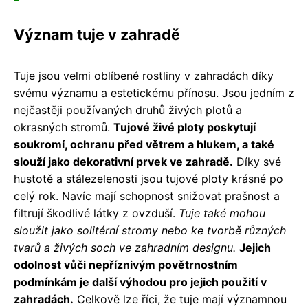
Význam tuje v zahradě
Tuje jsou velmi oblíbené rostliny v zahradách díky
svému významu a estetickému přínosu. Jsou jedním z
nejčastěji používaných druhů živých plotů a
okrasných stromů.
Tujové živé ploty poskytují
soukromí, ochranu před větrem a hlukem, a také
slouží jako dekorativní prvek ve zahradě.
Díky své
hustotě a stálezelenosti jsou tujové ploty krásné po
celý rok. Navíc mají schopnost snižovat prašnost a
filtrují škodlivé látky z ovzduší.
Tuje také mohou
sloužit jako solitérní stromy nebo ke tvorbě různých
tvarů a živých soch ve zahradním designu.
Jejich
odolnost vůči nepříznivým povětrnostním
podmínkám je další výhodou pro jejich použití v
zahradách.
Celkově lze říci, že tuje mají významnou